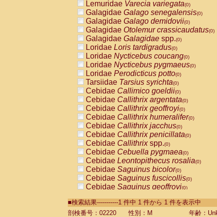
Lemuridae
Varecia variegata
(0)
Galagidae
Galago senegalensis
(0)
Galagidae
Galago demidovii
(0)
Galagidae
Otolemur crassicaudatus
(0)
Galagidae
Galagidae
spp.
(0)
Loridae
Loris tardigradus
(0)
Loridae
Nycticebus coucang
(0)
Loridae
Nycticebus pygmaeus
(0)
Loridae
Perodicticus potto
(0)
Tarsiidae
Tarsius syrichta
(0)
Cebidae
Callimico goeldii
(0)
Cebidae
Callithrix argentata
(0)
Cebidae
Callithrix geoffroyi
(0)
Cebidae
Callithrix humeralifer
(0)
Cebidae
Callithrix jacchus
(0)
Cebidae
Callithrix penicillata
(0)
Cebidae
Callithrix
spp.
(0)
Cebidae
Cebuella pygmaea
(0)
Cebidae
Leontopithecus rosalia
(0)
Cebidae
Saguinus bicolor
(0)
Cebidae
Saguinus fuscicollis
(0)
Cebidae
Saguinus geoffroyi
(0)
Cebidae
Saguinus imperator
(0)
■検索結果-----------1 件中 1 件から 1 件を表示中
Cebidae
Saguinus labiatus
(0)
Cebidae
Saguinus leucopus
剖検番号：02220
性別：M
年齢：Unk
(0)