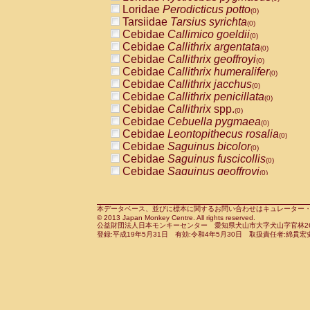
Pitheciidae
Callicebus cupreus
Loridae
Perodicticus potto
(0)
(0)
Pitheciidae
Callicebus donacophilus
Tarsiidae
Tarsius syrichta
(0
(0)
Pitheciidae
Callicebus moloch
Cebidae
Callimico goeldii
(0)
(0)
Pitheciidae
Callicebus torquatus
Cebidae
Callithrix argentata
(0)
(0)
Pitheciidae
Callicebus
spp.
Cebidae
Callithrix geoffroyi
(0)
(0)
Pitheciidae
Chiropotes satanas
Cebidae
Callithrix humeralifer
(0)
(0)
Pitheciidae
Pithecia monachus
Cebidae
Callithrix jacchus
(0)
(0)
Pitheciidae
Pithecia pithecia
Cebidae
Callithrix penicillata
(0)
(0)
Cercopithecidae
Cercocebus agilis
Cebidae
Callithrix
spp.
(0)
(0)
Cercopithecidae
Cercocebus galeritus
Cebidae
Cebuella pygmaea
(0)
Cercopithecidae
Cercocebus torquatu
Cebidae
Leontopithecus rosalia
(0)
Cercopithecidae
Cercocebus torquatus
Cebidae
Saguinus bicolor
(0)
Cercopithecidae
Cercocebus torquatu
Cebidae
Saguinus fuscicollis
(0)
Cercopithecidae
Cercocebus
hybrid
Cebidae
Saguinus geoffroyi
(0)
(0)
Cercopithecidae
Cercocebus
spp.
Cebidae
Saguinus imperator
(0)
(0)
Cercopithecidae
Lophocebus albigen
Cebidae
Saguinus labiatus
(0)
Cercopithecidae
Papio anubis
Cebidae
Saguinus leucopus
本データベース、並びに標本に関するお問い合わせはキュレーター・新宅勇太までお願い
(0)
(0)
© 2013 Japan Monkey Centre. All rights reserved.
Cercopithecidae
Papio cynocephalus
Cebidae
Saguinus midas
(
(0)
公益財団法人日本モンキーセンター 愛知県犬山市大字犬山字官林26番
Cercopithecidae
Papio hamadryas
Cebidae
Saguinus mystax
(0)
登録:平成19年5月31日 有効:令和4年5月30日 取扱責任者:綿貫宏
(0)
Cercopithecidae
Papio papio
Cebidae
Saguinus nigricollis
(0)
(0)
Cercopithecidae
Papio
spp.
Cebidae
Saguinus oedipus
(0)
(1)
Cercopithecidae
Mandrillus leucopha
Cebidae
Saguinus weddelli
(0)
Cercopithecidae
Mandrillus sphinx
Cebidae
Saguinus
spp.
(0)
(0)
Cercopithecidae
Theropithecus gelad
Cebidae
Aotus trivirgatus
(0)
Cercopithecidae
Macaca arctoides
Cebidae
Cebus albifrons
(0)
(0)