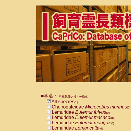
■学名：
※複数選択可・or検索
All species
(1)
Cheirogaleidae
Microcebus murinus
(0)
Lemuridae
Eulemur fulvus
(0)
Lemuridae
Eulemur macaco
(0)
Lemuridae
Eulemur mongoz
(0)
Lemuridae
Lemur catta
(0)