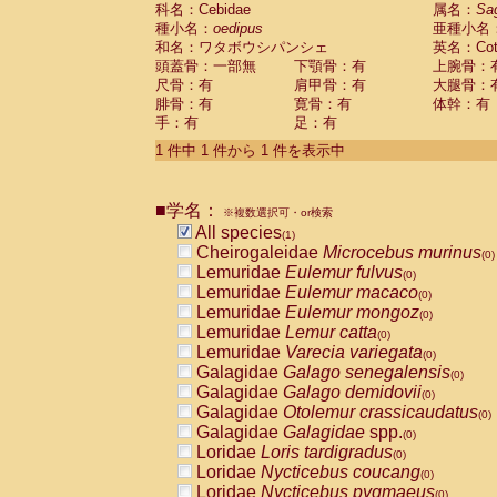
科名：Cebidae
Cebidae
Saguinus midas
属名：
Sa
(0)
種小名：
oedipus
亜種小名
Cebidae
Saguinus mystax
(0)
和名：ワタボウシパンシェ
英名：Cotto
Cebidae
Saguinus nigricollis
(0)
頭蓋骨：一部無
下顎骨：有
上腕骨：
Cebidae
Saguinus oedipus
(1)
尺骨：有
肩甲骨：有
大腿骨：
Cebidae
Saguinus weddelli
(0)
腓骨：有
寛骨：有
体幹：有
Cebidae
Saguinus
spp.
(0)
手：有
足：有
Cebidae
Aotus trivirgatus
(0)
Cebidae
Cebus albifrons
1 件中 1 件から 1 件を表示中
(0)
Cebidae
Cebus apella
(0)
Cebidae
Cebus capucinus
(0)
■学名：
Cebidae
Cebus nigrivittatus
※複数選択可・or検索
(0)
Cebidae
Cebus
spp.
All species
(0)
(1)
Cebidae
Saimiri boliviensis
Cheirogaleidae
Microcebus murinus
(0)
(0)
Cebidae
Saimiri sciureus
Lemuridae
Eulemur fulvus
(0)
(0)
Atelidae
Alouatta caraya
Lemuridae
Eulemur macaco
(0)
(0)
Atelidae
Alouatta fusca
Lemuridae
Eulemur mongoz
(0)
(0)
Atelidae
Alouatta seniculus
Lemuridae
Lemur catta
(0)
(0)
Atelidae
Alouatta
spp.
Lemuridae
Varecia variegata
(0)
(0)
Atelidae
Ateles belzebuth
Galagidae
Galago senegalensis
(0)
(0)
Atelidae
Ateles geoffroyi
Galagidae
Galago demidovii
(0)
(0)
Atelidae
Ateles paniscus
Galagidae
Otolemur crassicaudatus
(0)
(0)
Atelidae
Ateles
spp.
Galagidae
Galagidae
spp.
(0)
(0)
Atelidae
Lagothrix lagothricha
Loridae
Loris tardigradus
(0)
(0)
Atelidae
Lagothrix lagothricha cana
Loridae
Nycticebus coucang
(0)
(0)
Pitheciidae
Cacajao calvus rubicundu
Loridae
Nycticebus pygmaeus
(0)