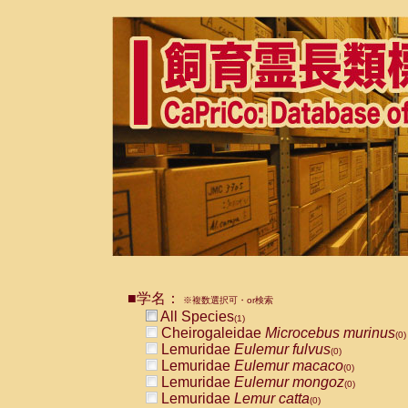
■学名：
※複数選択可・or検索
All Species
(1)
Cheirogaleidae
Microcebus murinus
(0)
Lemuridae
Eulemur fulvus
(0)
Lemuridae
Eulemur macaco
(0)
Lemuridae
Eulemur mongoz
(0)
Lemuridae
Lemur catta
(0)