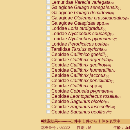
Lemuridae
Varecia variegata
(0)
Galagidae
Galago senegalensis
(0)
Galagidae
Galago demidovii
(0)
Galagidae
Otolemur crassicaudatus
(0)
Galagidae
Galagidae
spp.
(0)
Loridae
Loris tardigradus
(0)
Loridae
Nycticebus coucang
(0)
Loridae
Nycticebus pygmaeus
(0)
Loridae
Perodicticus potto
(0)
Tarsiidae
Tarsius syrichta
(0)
Cebidae
Callimico goeldii
(0)
Cebidae
Callithrix argentata
(0)
Cebidae
Callithrix geoffroyi
(0)
Cebidae
Callithrix humeralifer
(0)
Cebidae
Callithrix jacchus
(0)
Cebidae
Callithrix penicillata
(0)
Cebidae
Callithrix
spp.
(0)
Cebidae
Cebuella pygmaea
(0)
Cebidae
Leontopithecus rosalia
(0)
Cebidae
Saguinus bicolor
(0)
Cebidae
Saguinus fuscicollis
(0)
Cebidae
Saguinus geoffroyi
(0)
Cebidae
Saguinus imperator
(0)
■検索結果-----------1 件中 1 件から 1 件を表示中
Cebidae
Saguinus labiatus
(0)
Cebidae
Saguinus leucopus
剖検番号：02220
性別：M
年齢：Unk
(0)