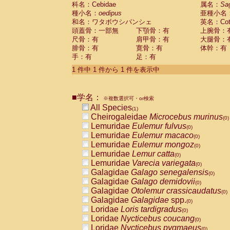
科名：Cebidae
Cebidae
Saguinus midas
属名：
Sa
(0)
種小名：
oedipus
亜種小名
Cebidae
Saguinus mystax
(0)
和名：ワタボウシパンシェ
英名：Cotto
Cebidae
Saguinus nigricollis
(0)
頭蓋骨：一部無
下顎骨：有
上腕骨：
Cebidae
Saguinus oedipus
(1)
尺骨：有
肩甲骨：有
大腿骨：
Cebidae
Saguinus weddelli
(0)
腓骨：有
寛骨：有
体幹：有
Cebidae
Saguinus
spp.
(0)
手：有
足：有
Cebidae
Aotus trivirgatus
(0)
Cebidae
Cebus albifrons
1 件中 1 件から 1 件を表示中
(0)
Cebidae
Cebus apella
(0)
Cebidae
Cebus capucinus
(0)
■学名：
Cebidae
Cebus nigrivittatus
※複数選択可・or検索
(0)
Cebidae
Cebus
spp.
All Species
(0)
(1)
Cebidae
Saimiri boliviensis
Cheirogaleidae
Microcebus murinus
(0)
(0)
Cebidae
Saimiri sciureus
Lemuridae
Eulemur fulvus
(0)
(0)
Atelidae
Alouatta caraya
Lemuridae
Eulemur macaco
(0)
(0)
Atelidae
Alouatta fusca
Lemuridae
Eulemur mongoz
(0)
(0)
Atelidae
Alouatta seniculus
Lemuridae
Lemur catta
(0)
(0)
Atelidae
Alouatta
spp.
Lemuridae
Varecia variegata
(0)
(0)
Atelidae
Ateles belzebuth
Galagidae
Galago senegalensis
(0)
(0)
Atelidae
Ateles geoffroyi
Galagidae
Galago demidovii
(0)
(0)
Atelidae
Ateles paniscus
Galagidae
Otolemur crassicaudatus
(0)
(0)
Atelidae
Ateles
spp.
Galagidae
Galagidae
spp.
(0)
(0)
Atelidae
Lagothrix lagothricha
Loridae
Loris tardigradus
(0)
(0)
Atelidae
Lagothrix lagothricha cana
Loridae
Nycticebus coucang
(0)
(0)
Pitheciidae
Cacajao calvus rubicundu
Loridae
Nycticebus pygmaeus
(0)