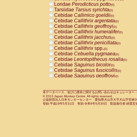
Pitheciidae
Callicebus cupreus
Loridae
Perodicticus potto
(0)
(0)
Pitheciidae
Callicebus donacophilus
Tarsiidae
Tarsius syrichta
(0
(0)
Pitheciidae
Callicebus moloch
Cebidae
Callimico goeldii
(0)
(0)
Pitheciidae
Callicebus torquatus
Cebidae
Callithrix argentata
(0)
(0)
Pitheciidae
Callicebus
spp.
Cebidae
Callithrix geoffroyi
(0)
(0)
Pitheciidae
Chiropotes satanas
Cebidae
Callithrix humeralifer
(0)
(0)
Pitheciidae
Pithecia monachus
Cebidae
Callithrix jacchus
(0)
(0)
Pitheciidae
Pithecia pithecia
Cebidae
Callithrix penicillata
(0)
(0)
Cercopithecidae
Cercocebus agilis
Cebidae
Callithrix
spp.
(0)
(0)
Cercopithecidae
Cercocebus galeritus
Cebidae
Cebuella pygmaea
(0)
Cercopithecidae
Cercocebus torquatu
Cebidae
Leontopithecus rosalia
(0)
Cercopithecidae
Cercocebus torquatus
Cebidae
Saguinus bicolor
(0)
Cercopithecidae
Cercocebus torquatu
Cebidae
Saguinus fuscicollis
(0)
Cercopithecidae
Cercocebus
hybrid
Cebidae
Saguinus geoffroyi
(0)
(0)
Cercopithecidae
Cercocebus
spp.
Cebidae
Saguinus imperator
(0)
(0)
Cercopithecidae
Lophocebus albigen
Cebidae
Saguinus labiatus
(0)
Cercopithecidae
Papio anubis
Cebidae
Saguinus leucopus
本データベース、並びに標本に関するお問い合わせはキュレーター・新宅勇太までお願い
(0)
(0)
© 2013 Japan Monkey Centre. All rights reserved.
Cercopithecidae
Papio cynocephalus
Cebidae
Saguinus midas
(
(0)
公益財団法人日本モンキーセンター 愛知県犬山市大字犬山字官林26番
Cercopithecidae
Papio hamadryas
Cebidae
Saguinus mystax
(0)
登録:平成19年5月31日 有効:令和4年5月30日 取扱責任者:綿貫宏
(0)
Cercopithecidae
Papio papio
Cebidae
Saguinus nigricollis
(0)
(0)
Cercopithecidae
Papio
spp.
Cebidae
Saguinus oedipus
(0)
(1)
Cercopithecidae
Mandrillus leucopha
Cebidae
Saguinus weddelli
(0)
Cercopithecidae
Mandrillus sphinx
Cebidae
Saguinus
spp.
(0)
(0)
Cercopithecidae
Theropithecus gelad
Cebidae
Aotus trivirgatus
(0)
Cercopithecidae
Macaca arctoides
Cebidae
Cebus albifrons
(0)
(0)