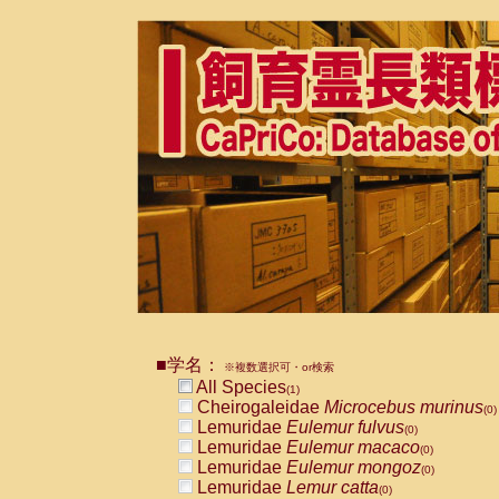
■学名：
※複数選択可・or検索
All Species
(1)
Cheirogaleidae
Microcebus murinus
(0)
Lemuridae
Eulemur fulvus
(0)
Lemuridae
Eulemur macaco
(0)
Lemuridae
Eulemur mongoz
(0)
Lemuridae
Lemur catta
(0)