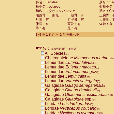
科名：Cebidae
Cebidae
Saguinus midas
属名：
Sa
(0)
種小名：
oedipus
亜種小名
Cebidae
Saguinus mystax
(0)
和名：ワタボウシパンシェ
英名：Cotto
Cebidae
Saguinus nigricollis
(0)
頭蓋骨：一部無
下顎骨：有
上腕骨：
Cebidae
Saguinus oedipus
(1)
尺骨：有
肩甲骨：有
大腿骨：
Cebidae
Saguinus weddelli
(0)
腓骨：有
寛骨：有
体幹：有
Cebidae
Saguinus
spp.
(0)
手：有
足：有
Cebidae
Aotus trivirgatus
(0)
Cebidae
Cebus albifrons
1 件中 1 件から 1 件を表示中
(0)
Cebidae
Cebus apella
(0)
Cebidae
Cebus capucinus
(0)
■学名：
Cebidae
Cebus nigrivittatus
※複数選択可・or検索
(0)
Cebidae
Cebus
spp.
All Species
(0)
(1)
Cebidae
Saimiri boliviensis
Cheirogaleidae
Microcebus murinus
(0)
(0)
Cebidae
Saimiri sciureus
Lemuridae
Eulemur fulvus
(0)
(0)
Atelidae
Alouatta caraya
Lemuridae
Eulemur macaco
(0)
(0)
Atelidae
Alouatta fusca
Lemuridae
Eulemur mongoz
(0)
(0)
Atelidae
Alouatta seniculus
Lemuridae
Lemur catta
(0)
(0)
Atelidae
Alouatta
spp.
Lemuridae
Varecia variegata
(0)
(0)
Atelidae
Ateles belzebuth
Galagidae
Galago senegalensis
(0)
(0)
Atelidae
Ateles geoffroyi
Galagidae
Galago demidovii
(0)
(0)
Atelidae
Ateles paniscus
Galagidae
Otolemur crassicaudatus
(0)
(0)
Atelidae
Ateles
spp.
Galagidae
Galagidae
spp.
(0)
(0)
Atelidae
Lagothrix lagothricha
Loridae
Loris tardigradus
(0)
(0)
Atelidae
Lagothrix lagothricha cana
Loridae
Nycticebus coucang
(0)
(0)
Pitheciidae
Cacajao calvus rubicundu
Loridae
Nycticebus pygmaeus
(0)