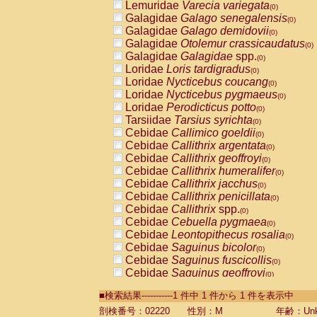
Lemuridae
Varecia variegata
(0)
Galagidae
Galago senegalensis
(0)
Galagidae
Galago demidovii
(0)
Galagidae
Otolemur crassicaudatus
(0)
Galagidae
Galagidae
spp.
(0)
Loridae
Loris tardigradus
(0)
Loridae
Nycticebus coucang
(0)
Loridae
Nycticebus pygmaeus
(0)
Loridae
Perodicticus potto
(0)
Tarsiidae
Tarsius syrichta
(0)
Cebidae
Callimico goeldii
(0)
Cebidae
Callithrix argentata
(0)
Cebidae
Callithrix geoffroyi
(0)
Cebidae
Callithrix humeralifer
(0)
Cebidae
Callithrix jacchus
(0)
Cebidae
Callithrix penicillata
(0)
Cebidae
Callithrix
spp.
(0)
Cebidae
Cebuella pygmaea
(0)
Cebidae
Leontopithecus rosalia
(0)
Cebidae
Saguinus bicolor
(0)
Cebidae
Saguinus fuscicollis
(0)
Cebidae
Saguinus geoffroyi
(0)
Cebidae
Saguinus imperator
(0)
■検索結果-----------1 件中 1 件から 1 件を表示中
Cebidae
Saguinus labiatus
(0)
Cebidae
Saguinus leucopus
剖検番号：02220
性別：M
年齢：Unk
(0)