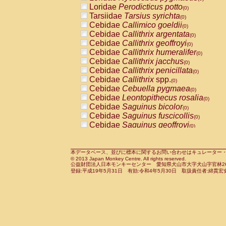
Pitheciidae
Callicebus cupreus
Loridae
Perodicticus potto
(0)
(0)
Pitheciidae
Callicebus donacophilus
Tarsiidae
Tarsius syrichta
(0
(0)
Pitheciidae
Callicebus moloch
Cebidae
Callimico goeldii
(0)
(0)
Pitheciidae
Callicebus torquatus
Cebidae
Callithrix argentata
(0)
(0)
Pitheciidae
Callicebus
spp.
Cebidae
Callithrix geoffroyi
(0)
(0)
Pitheciidae
Chiropotes satanas
Cebidae
Callithrix humeralifer
(0)
(0)
Pitheciidae
Pithecia monachus
Cebidae
Callithrix jacchus
(0)
(0)
Pitheciidae
Pithecia pithecia
Cebidae
Callithrix penicillata
(0)
(0)
Cercopithecidae
Cercocebus agilis
Cebidae
Callithrix
spp.
(0)
(0)
Cercopithecidae
Cercocebus galeritus
Cebidae
Cebuella pygmaea
(0)
Cercopithecidae
Cercocebus torquatu
Cebidae
Leontopithecus rosalia
(0)
Cercopithecidae
Cercocebus torquatus
Cebidae
Saguinus bicolor
(0)
Cercopithecidae
Cercocebus torquatu
Cebidae
Saguinus fuscicollis
(0)
Cercopithecidae
Cercocebus
hybrid
Cebidae
Saguinus geoffroyi
(0)
(0)
Cercopithecidae
Cercocebus
spp.
Cebidae
Saguinus imperator
(0)
(0)
Cercopithecidae
Lophocebus albigen
Cebidae
Saguinus labiatus
(0)
Cercopithecidae
Papio anubis
Cebidae
Saguinus leucopus
本データベース、並びに標本に関するお問い合わせはキュレーター・新宅勇太までお願い
(0)
(0)
© 2013 Japan Monkey Centre. All rights reserved.
Cercopithecidae
Papio cynocephalus
Cebidae
Saguinus midas
(
(0)
公益財団法人日本モンキーセンター 愛知県犬山市大字犬山字官林26番
Cercopithecidae
Papio hamadryas
Cebidae
Saguinus mystax
(0)
登録:平成19年5月31日 有効:令和4年5月30日 取扱責任者:綿貫宏
(0)
Cercopithecidae
Papio papio
Cebidae
Saguinus nigricollis
(0)
(0)
Cercopithecidae
Papio
spp.
Cebidae
Saguinus oedipus
(0)
(1)
Cercopithecidae
Mandrillus leucopha
Cebidae
Saguinus weddelli
(0)
Cercopithecidae
Mandrillus sphinx
Cebidae
Saguinus
spp.
(0)
(0)
Cercopithecidae
Theropithecus gelad
Cebidae
Aotus trivirgatus
(0)
Cercopithecidae
Macaca arctoides
Cebidae
Cebus albifrons
(0)
(0)