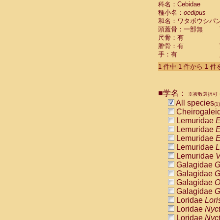
科名：Cebidae
Cebidae
Sa
種小名：
oedipus
Cebidae
Sa
和名：ワタボウシパ
Cebidae
Sag
頭蓋骨：一部無
Cebidae
Sa
尺骨：有
Cebidae
Sag
腓骨：有
Cebidae
Sa
手：有
Cebidae
Aot
Cebidae
Ceb
1 件中 1 件から 1 
Cebidae
Ceb
Cebidae
Ce
■学名：
Cebidae
Ceb
※複数選択可・
Cebidae
Ce
All species
(1)
Cebidae
Sai
Cheirogalei
Cebidae
Sai
Lemuridae
E
Atelidae
Alo
Lemuridae
E
Atelidae
Alo
Lemuridae
E
Atelidae
Alo
Lemuridae
L
Atelidae
Alo
Lemuridae
V
Atelidae
Ate
Galagidae
G
Atelidae
Ate
Galagidae
G
Atelidae
Ate
Galagidae
O
Atelidae
Ate
Galagidae
G
Atelidae
Lag
Loridae
Lori
Atelidae
Lag
Loridae
Nyc
Pitheciidae
Loridae
Nyc