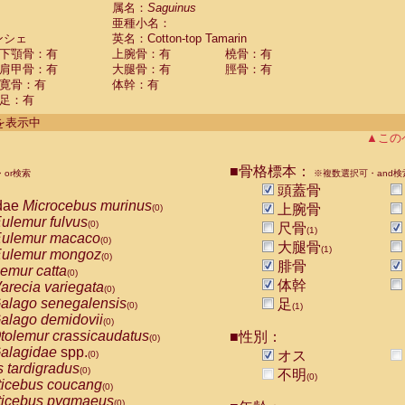
guinus midas
属名：
Saguinus
(0)
亜種小名：
guinus mystax
(0)
ンシェ
英名：Cotton-top Tamarin
uinus nigricollis
(0)
下顎骨：有
上腕骨：有
橈骨：有
guinus oedipus
(1)
肩甲骨：有
大腿骨：有
脛骨：有
uinus weddelli
(0)
寛骨：有
体幹：有
guinus
spp.
(0)
足：有
us trivirgatus
(0)
us albifrons
件を表示中
(0)
us apella
▲この
(0)
bus capucinus
(0)
us nigrivittatus
■骨格標本：
or検索
(0)
※複数選択可・and検
bus
spp.
頭蓋骨
(0)
miri boliviensis
dae
Microcebus murinus
(0)
上腕骨
(0)
miri sciureus
ulemur fulvus
(0)
(0)
尺骨
(1)
uatta caraya
ulemur macaco
(0)
(0)
大腿骨
(1)
uatta fusca
ulemur mongoz
(0)
(0)
腓骨
uatta seniculus
emur catta
(0)
(0)
uatta
spp.
体幹
arecia variegata
(0)
(0)
les belzebuth
alago senegalensis
足
(0)
(0)
(1)
les geoffroyi
alago demidovii
(0)
(0)
les paniscus
tolemur crassicaudatus
■性別：
(0)
(0)
les
spp.
alagidae
spp.
(0)
オス
(0)
othrix lagothricha
s tardigradus
(0)
(0)
不明
(0)
othrix lagothricha cana
ticebus coucang
(0)
(0)
Cacajao calvus rubicundus
ticebus pygmaeus
(0)
(0)