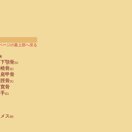
ページの最上部へ戻る
索
下顎骨
(1)
橈骨
(1)
肩甲骨
脛骨
(1)
寛骨
手
(1)
メス
(0)