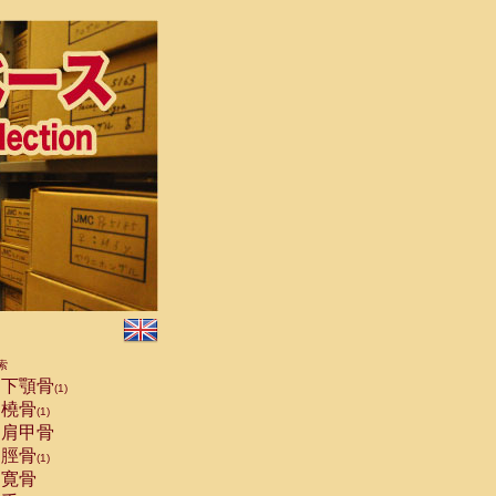
索
下顎骨
(1)
橈骨
(1)
肩甲骨
脛骨
(1)
寛骨