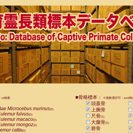
■骨格標本：
or検索
※複数選択可・and検
頭蓋骨
dae
Microcebus murinus
上腕骨
(0)
ulemur fulvus
(0)
尺骨
(1)
ulemur macaco
(0)
大腿骨
(1)
ulemur mongoz
(0)
腓骨
emur catta
(0)