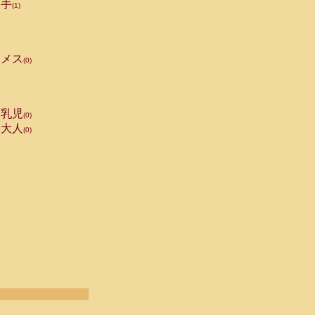
手
(1)
メス
(0)
乳児
(0)
大人
(0)