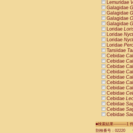
Lemuridae
V
Galagidae
G
Galagidae
G
Galagidae
O
Galagidae
G
Loridae
Lori
Loridae
Nyc
Loridae
Nyc
Loridae
Pero
Tarsiidae
Ta
Cebidae
Cal
Cebidae
Cal
Cebidae
Cal
Cebidae
Cal
Cebidae
Cal
Cebidae
Cal
Cebidae
Cal
Cebidae
Ce
Cebidae
Leo
Cebidae
Sag
Cebidae
Sag
Cebidae
Sag
Cebidae
Sag
■検索結果----------
Cebidae
Sag
Cebidae
Sa
剖検番号：02220