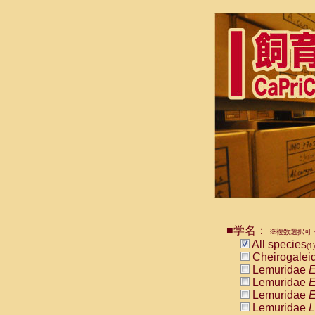
■学名：
※複数選択可・
All species
(1)
Cheirogalei
Lemuridae
E
Lemuridae
E
Lemuridae
E
Lemuridae
L