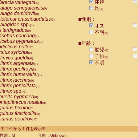
体幹
arecia variegata
(0)
alago senegalensis
足
(0)
(1)
alago demidovii
(0)
tolemur crassicaudatus
■性別：
(0)
alagidae
spp.
オス
(0)
s tardigradus
(0)
不明
(0)
ticebus coucang
(0)
ticebus pygmaeus
(0)
■年齢：
dicticus potto
(0)
胎児
(0)
rsius syrichta
(0)
子供
limico goeldii
(0)
(0)
不明
lithrix argentata
(0)
lithrix geoffroyi
(0)
lithrix humeralifer
(0)
lithrix jacchus
(0)
lithrix penicillata
(0)
lithrix
spp.
(0)
buella pygmaea
(0)
ntopithecus rosalia
(0)
uinus bicolor
(0)
uinus fuscicollis
(0)
uinus geoffroyi
(0)
uinus imperator
(0)
-1 件中 1 件から 1 件を表示中
uinus labiatus
(0)
guinus leucopus
性別：M
年齢：Unknown
(0)