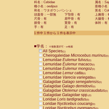
科名：Cebidae
Cebidae
Saguinus midas
属名：
Sa
(0)
種小名：
oedipus
亜種小名
Cebidae
Saguinus mystax
(0)
和名：ワタボウシパンシェ
英名：Cotto
Cebidae
Saguinus nigricollis
(0)
頭蓋骨：一部無
下顎骨：有
上腕骨：
Cebidae
Saguinus oedipus
(1)
尺骨：有
肩甲骨：有
大腿骨：
Cebidae
Saguinus weddelli
(0)
腓骨：有
寛骨：有
体幹：有
Cebidae
Saguinus
spp.
(0)
手：有
足：有
Cebidae
Aotus trivirgatus
(0)
Cebidae
Cebus albifrons
1 件中 1 件から 1 件を表示中
(0)
Cebidae
Cebus apella
(0)
Cebidae
Cebus capucinus
(0)
■学名：
Cebidae
Cebus nigrivittatus
※複数選択可・or検索
(0)
Cebidae
Cebus
spp.
All Species
(0)
(1)
Cebidae
Saimiri boliviensis
Cheirogaleidae
Microcebus murinus
(0)
(0)
Cebidae
Saimiri sciureus
Lemuridae
Eulemur fulvus
(0)
(0)
Atelidae
Alouatta caraya
Lemuridae
Eulemur macaco
(0)
(0)
Atelidae
Alouatta fusca
Lemuridae
Eulemur mongoz
(0)
(0)
Atelidae
Alouatta seniculus
Lemuridae
Lemur catta
(0)
(0)
Atelidae
Alouatta
spp.
Lemuridae
Varecia variegata
(0)
(0)
Atelidae
Ateles belzebuth
Galagidae
Galago senegalensis
(0)
(0)
Atelidae
Ateles geoffroyi
Galagidae
Galago demidovii
(0)
(0)
Atelidae
Ateles paniscus
Galagidae
Otolemur crassicaudatus
(0)
(0)
Atelidae
Ateles
spp.
Galagidae
Galagidae
spp.
(0)
(0)
Atelidae
Lagothrix lagothricha
Loridae
Loris tardigradus
(0)
(0)
Atelidae
Lagothrix lagothricha cana
Loridae
Nycticebus coucang
(0)
(0)
Pitheciidae
Cacajao calvus rubicundu
Loridae
Nycticebus pygmaeus
(0)