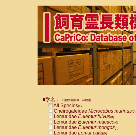
■学名：
※複数選択可・or検索
All Species
(1)
Cheirogaleidae
Microcebus murinus
(0)
Lemuridae
Eulemur fulvus
(0)
Lemuridae
Eulemur macaco
(0)
Lemuridae
Eulemur mongoz
(0)
Lemuridae
Lemur catta
(0)