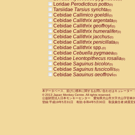
Pitheciidae
Callicebus cupreus
Loridae
Perodicticus potto
(0)
(0)
Pitheciidae
Callicebus donacophilus
Tarsiidae
Tarsius syrichta
(0
(0)
Pitheciidae
Callicebus moloch
Cebidae
Callimico goeldii
(0)
(0)
Pitheciidae
Callicebus torquatus
Cebidae
Callithrix argentata
(0)
(0)
Pitheciidae
Callicebus
spp.
Cebidae
Callithrix geoffroyi
(0)
(0)
Pitheciidae
Chiropotes satanas
Cebidae
Callithrix humeralifer
(0)
(0)
Pitheciidae
Pithecia monachus
Cebidae
Callithrix jacchus
(0)
(0)
Pitheciidae
Pithecia pithecia
Cebidae
Callithrix penicillata
(0)
(0)
Cercopithecidae
Cercocebus agilis
Cebidae
Callithrix
spp.
(0)
(0)
Cercopithecidae
Cercocebus galeritus
Cebidae
Cebuella pygmaea
(0)
Cercopithecidae
Cercocebus torquatu
Cebidae
Leontopithecus rosalia
(0)
Cercopithecidae
Cercocebus torquatus
Cebidae
Saguinus bicolor
(0)
Cercopithecidae
Cercocebus torquatu
Cebidae
Saguinus fuscicollis
(0)
Cercopithecidae
Cercocebus
hybrid
Cebidae
Saguinus geoffroyi
(0)
(0)
Cercopithecidae
Cercocebus
spp.
Cebidae
Saguinus imperator
(0)
(0)
Cercopithecidae
Lophocebus albigen
Cebidae
Saguinus labiatus
(0)
Cercopithecidae
Papio anubis
Cebidae
Saguinus leucopus
本データベース、並びに標本に関するお問い合わせはキュレーター・新宅勇太までお願い
(0)
(0)
© 2013 Japan Monkey Centre. All rights reserved.
Cercopithecidae
Papio cynocephalus
Cebidae
Saguinus midas
(
(0)
公益財団法人日本モンキーセンター 愛知県犬山市大字犬山字官林26番
Cercopithecidae
Papio hamadryas
Cebidae
Saguinus mystax
(0)
登録:平成19年5月31日 有効:令和4年5月30日 取扱責任者:綿貫宏
(0)
Cercopithecidae
Papio papio
Cebidae
Saguinus nigricollis
(0)
(0)
Cercopithecidae
Papio
spp.
Cebidae
Saguinus oedipus
(0)
(1)
Cercopithecidae
Mandrillus leucopha
Cebidae
Saguinus weddelli
(0)
Cercopithecidae
Mandrillus sphinx
Cebidae
Saguinus
spp.
(0)
(0)
Cercopithecidae
Theropithecus gelad
Cebidae
Aotus trivirgatus
(0)
Cercopithecidae
Macaca arctoides
Cebidae
Cebus albifrons
(0)
(0)