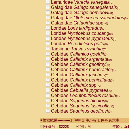
Lemuridae
Varecia variegata
(0)
Galagidae
Galago senegalensis
(0)
Galagidae
Galago demidovii
(0)
Galagidae
Otolemur crassicaudatus
(0)
Galagidae
Galagidae
spp.
(0)
Loridae
Loris tardigradus
(0)
Loridae
Nycticebus coucang
(0)
Loridae
Nycticebus pygmaeus
(0)
Loridae
Perodicticus potto
(0)
Tarsiidae
Tarsius syrichta
(0)
Cebidae
Callimico goeldii
(0)
Cebidae
Callithrix argentata
(0)
Cebidae
Callithrix geoffroyi
(0)
Cebidae
Callithrix humeralifer
(0)
Cebidae
Callithrix jacchus
(0)
Cebidae
Callithrix penicillata
(0)
Cebidae
Callithrix
spp.
(0)
Cebidae
Cebuella pygmaea
(0)
Cebidae
Leontopithecus rosalia
(0)
Cebidae
Saguinus bicolor
(0)
Cebidae
Saguinus fuscicollis
(0)
Cebidae
Saguinus geoffroyi
(0)
Cebidae
Saguinus imperator
(0)
■検索結果-----------1 件中 1 件から 1 件を表示中
Cebidae
Saguinus labiatus
(0)
Cebidae
Saguinus leucopus
剖検番号：02220
性別：M
年齢：Unk
(0)