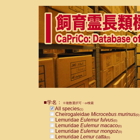
■学名：
※複数選択可・or検索
All species
(1)
Cheirogaleidae
Microcebus murinus
(0)
Lemuridae
Eulemur fulvus
(0)
Lemuridae
Eulemur macaco
(0)
Lemuridae
Eulemur mongoz
(0)
Lemuridae
Lemur catta
(0)