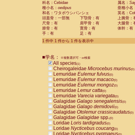
科名：Cebidae
Cebidae
Saguinus midas
属名：
Sa
(0)
種小名：
oedipus
亜種小名
Cebidae
Saguinus mystax
(0)
和名：ワタボウシパンシェ
英名：Cotto
Cebidae
Saguinus nigricollis
(0)
頭蓋骨：一部無
下顎骨：有
上腕骨：
Cebidae
Saguinus oedipus
(1)
尺骨：有
肩甲骨：有
大腿骨：
Cebidae
Saguinus weddelli
(0)
腓骨：有
寛骨：有
体幹：有
Cebidae
Saguinus
spp.
(0)
手：有
足：有
Cebidae
Aotus trivirgatus
(0)
Cebidae
Cebus albifrons
1 件中 1 件から 1 件を表示中
(0)
Cebidae
Cebus apella
(0)
Cebidae
Cebus capucinus
(0)
■学名：
Cebidae
Cebus nigrivittatus
※複数選択可・or検索
(0)
Cebidae
Cebus
spp.
All species
(0)
(1)
Cebidae
Saimiri boliviensis
Cheirogaleidae
Microcebus murinus
(0)
(0)
Cebidae
Saimiri sciureus
Lemuridae
Eulemur fulvus
(0)
(0)
Atelidae
Alouatta caraya
Lemuridae
Eulemur macaco
(0)
(0)
Atelidae
Alouatta fusca
Lemuridae
Eulemur mongoz
(0)
(0)
Atelidae
Alouatta seniculus
Lemuridae
Lemur catta
(0)
(0)
Atelidae
Alouatta
spp.
Lemuridae
Varecia variegata
(0)
(0)
Atelidae
Ateles belzebuth
Galagidae
Galago senegalensis
(0)
(0)
Atelidae
Ateles geoffroyi
Galagidae
Galago demidovii
(0)
(0)
Atelidae
Ateles paniscus
Galagidae
Otolemur crassicaudatus
(0)
(0)
Atelidae
Ateles
spp.
Galagidae
Galagidae
spp.
(0)
(0)
Atelidae
Lagothrix lagothricha
Loridae
Loris tardigradus
(0)
(0)
Atelidae
Lagothrix lagothricha cana
Loridae
Nycticebus coucang
(0)
(0)
Pitheciidae
Cacajao calvus rubicundu
Loridae
Nycticebus pygmaeus
(0)