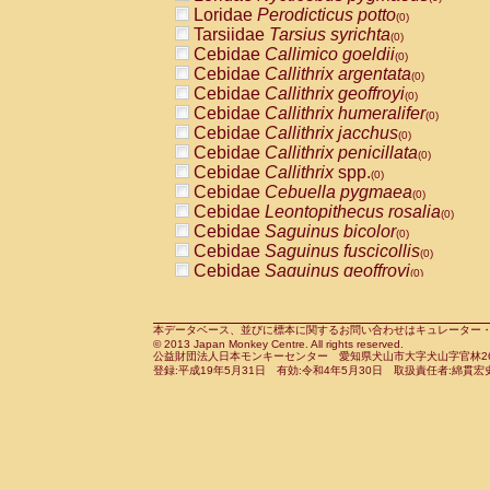
Pitheciidae
Callicebus cupreus
Loridae
Perodicticus potto
(0)
(0)
Pitheciidae
Callicebus donacophilus
Tarsiidae
Tarsius syrichta
(0
(0)
Pitheciidae
Callicebus moloch
Cebidae
Callimico goeldii
(0)
(0)
Pitheciidae
Callicebus torquatus
Cebidae
Callithrix argentata
(0)
(0)
Pitheciidae
Callicebus
spp.
Cebidae
Callithrix geoffroyi
(0)
(0)
Pitheciidae
Chiropotes satanas
Cebidae
Callithrix humeralifer
(0)
(0)
Pitheciidae
Pithecia monachus
Cebidae
Callithrix jacchus
(0)
(0)
Pitheciidae
Pithecia pithecia
Cebidae
Callithrix penicillata
(0)
(0)
Cercopithecidae
Cercocebus agilis
Cebidae
Callithrix
spp.
(0)
(0)
Cercopithecidae
Cercocebus galeritus
Cebidae
Cebuella pygmaea
(0)
Cercopithecidae
Cercocebus torquatu
Cebidae
Leontopithecus rosalia
(0)
Cercopithecidae
Cercocebus torquatus
Cebidae
Saguinus bicolor
(0)
Cercopithecidae
Cercocebus torquatu
Cebidae
Saguinus fuscicollis
(0)
Cercopithecidae
Cercocebus
hybrid
Cebidae
Saguinus geoffroyi
(0)
(0)
Cercopithecidae
Cercocebus
spp.
Cebidae
Saguinus imperator
(0)
(0)
Cercopithecidae
Lophocebus albigen
Cebidae
Saguinus labiatus
(0)
Cercopithecidae
Papio anubis
Cebidae
Saguinus leucopus
本データベース、並びに標本に関するお問い合わせはキュレーター・新宅勇太までお願い
(0)
(0)
© 2013 Japan Monkey Centre. All rights reserved.
Cercopithecidae
Papio cynocephalus
Cebidae
Saguinus midas
(
(0)
公益財団法人日本モンキーセンター 愛知県犬山市大字犬山字官林26番
Cercopithecidae
Papio hamadryas
Cebidae
Saguinus mystax
(0)
登録:平成19年5月31日 有効:令和4年5月30日 取扱責任者:綿貫宏
(0)
Cercopithecidae
Papio papio
Cebidae
Saguinus nigricollis
(0)
(0)
Cercopithecidae
Papio
spp.
Cebidae
Saguinus oedipus
(0)
(1)
Cercopithecidae
Mandrillus leucopha
Cebidae
Saguinus weddelli
(0)
Cercopithecidae
Mandrillus sphinx
Cebidae
Saguinus
spp.
(0)
(0)
Cercopithecidae
Theropithecus gelad
Cebidae
Aotus trivirgatus
(0)
Cercopithecidae
Macaca arctoides
Cebidae
Cebus albifrons
(0)
(0)