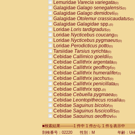
Lemuridae
Varecia variegata
(0)
Galagidae
Galago senegalensis
(0)
Galagidae
Galago demidovii
(0)
Galagidae
Otolemur crassicaudatus
(0)
Galagidae
Galagidae
spp.
(0)
Loridae
Loris tardigradus
(0)
Loridae
Nycticebus coucang
(0)
Loridae
Nycticebus pygmaeus
(0)
Loridae
Perodicticus potto
(0)
Tarsiidae
Tarsius syrichta
(0)
Cebidae
Callimico goeldii
(0)
Cebidae
Callithrix argentata
(0)
Cebidae
Callithrix geoffroyi
(0)
Cebidae
Callithrix humeralifer
(0)
Cebidae
Callithrix jacchus
(0)
Cebidae
Callithrix penicillata
(0)
Cebidae
Callithrix
spp.
(0)
Cebidae
Cebuella pygmaea
(0)
Cebidae
Leontopithecus rosalia
(0)
Cebidae
Saguinus bicolor
(0)
Cebidae
Saguinus fuscicollis
(0)
Cebidae
Saguinus geoffroyi
(0)
Cebidae
Saguinus imperator
(0)
■検索結果-----------1 件中 1 件から 1 件を表示中
Cebidae
Saguinus labiatus
(0)
Cebidae
Saguinus leucopus
剖検番号：02220
性別：M
年齢：Unk
(0)