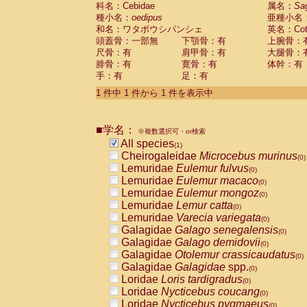
科名：Cebidae
Cebidae
Saguinus midas
属名：
Sa
(0)
種小名：
oedipus
亜種小名
Cebidae
Saguinus mystax
(0)
和名：ワタボウシパンシェ
英名：Cotto
Cebidae
Saguinus nigricollis
(0)
頭蓋骨：一部無
下顎骨：有
上腕骨：
Cebidae
Saguinus oedipus
(1)
尺骨：有
肩甲骨：有
大腿骨：
Cebidae
Saguinus weddelli
(0)
腓骨：有
寛骨：有
体幹：有
Cebidae
Saguinus
spp.
(0)
手：有
足：有
Cebidae
Aotus trivirgatus
(0)
Cebidae
Cebus albifrons
1 件中 1 件から 1 件を表示中
(0)
Cebidae
Cebus apella
(0)
Cebidae
Cebus capucinus
(0)
■学名：
Cebidae
Cebus nigrivittatus
※複数選択可・or検索
(0)
Cebidae
Cebus
spp.
All species
(0)
(1)
Cebidae
Saimiri boliviensis
Cheirogaleidae
Microcebus murinus
(0)
(0)
Cebidae
Saimiri sciureus
Lemuridae
Eulemur fulvus
(0)
(0)
Atelidae
Alouatta caraya
Lemuridae
Eulemur macaco
(0)
(0)
Atelidae
Alouatta fusca
Lemuridae
Eulemur mongoz
(0)
(0)
Atelidae
Alouatta seniculus
Lemuridae
Lemur catta
(0)
(0)
Atelidae
Alouatta
spp.
Lemuridae
Varecia variegata
(0)
(0)
Atelidae
Ateles belzebuth
Galagidae
Galago senegalensis
(0)
(0)
Atelidae
Ateles geoffroyi
Galagidae
Galago demidovii
(0)
(0)
Atelidae
Ateles paniscus
Galagidae
Otolemur crassicaudatus
(0)
(0)
Atelidae
Ateles
spp.
Galagidae
Galagidae
spp.
(0)
(0)
Atelidae
Lagothrix lagothricha
Loridae
Loris tardigradus
(0)
(0)
Atelidae
Lagothrix lagothricha cana
Loridae
Nycticebus coucang
(0)
(0)
Pitheciidae
Cacajao calvus rubicundu
Loridae
Nycticebus pygmaeus
(0)