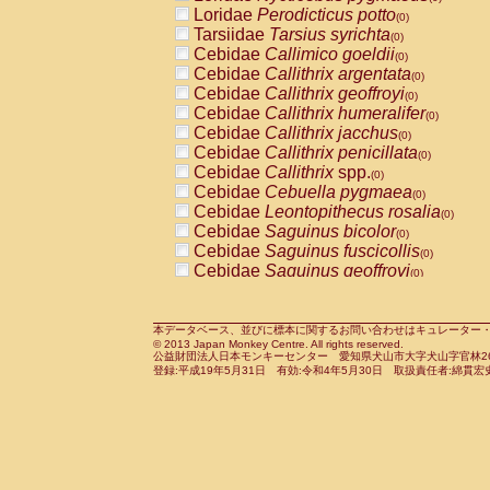
Pitheciidae
Callicebus cupreus
Loridae
Perodicticus potto
(0)
(0)
Pitheciidae
Callicebus donacophilus
Tarsiidae
Tarsius syrichta
(0
(0)
Pitheciidae
Callicebus moloch
Cebidae
Callimico goeldii
(0)
(0)
Pitheciidae
Callicebus torquatus
Cebidae
Callithrix argentata
(0)
(0)
Pitheciidae
Callicebus
spp.
Cebidae
Callithrix geoffroyi
(0)
(0)
Pitheciidae
Chiropotes satanas
Cebidae
Callithrix humeralifer
(0)
(0)
Pitheciidae
Pithecia monachus
Cebidae
Callithrix jacchus
(0)
(0)
Pitheciidae
Pithecia pithecia
Cebidae
Callithrix penicillata
(0)
(0)
Cercopithecidae
Cercocebus agilis
Cebidae
Callithrix
spp.
(0)
(0)
Cercopithecidae
Cercocebus galeritus
Cebidae
Cebuella pygmaea
(0)
Cercopithecidae
Cercocebus torquatu
Cebidae
Leontopithecus rosalia
(0)
Cercopithecidae
Cercocebus torquatus
Cebidae
Saguinus bicolor
(0)
Cercopithecidae
Cercocebus torquatu
Cebidae
Saguinus fuscicollis
(0)
Cercopithecidae
Cercocebus
hybrid
Cebidae
Saguinus geoffroyi
(0)
(0)
Cercopithecidae
Cercocebus
spp.
Cebidae
Saguinus imperator
(0)
(0)
Cercopithecidae
Lophocebus albigen
Cebidae
Saguinus labiatus
(0)
Cercopithecidae
Papio anubis
Cebidae
Saguinus leucopus
本データベース、並びに標本に関するお問い合わせはキュレーター・新宅勇太までお願い
(0)
(0)
© 2013 Japan Monkey Centre. All rights reserved.
Cercopithecidae
Papio cynocephalus
Cebidae
Saguinus midas
(
(0)
公益財団法人日本モンキーセンター 愛知県犬山市大字犬山字官林26番
Cercopithecidae
Papio hamadryas
Cebidae
Saguinus mystax
(0)
登録:平成19年5月31日 有効:令和4年5月30日 取扱責任者:綿貫宏
(0)
Cercopithecidae
Papio papio
Cebidae
Saguinus nigricollis
(0)
(0)
Cercopithecidae
Papio
spp.
Cebidae
Saguinus oedipus
(0)
(1)
Cercopithecidae
Mandrillus leucopha
Cebidae
Saguinus weddelli
(0)
Cercopithecidae
Mandrillus sphinx
Cebidae
Saguinus
spp.
(0)
(0)
Cercopithecidae
Theropithecus gelad
Cebidae
Aotus trivirgatus
(0)
Cercopithecidae
Macaca arctoides
Cebidae
Cebus albifrons
(0)
(0)