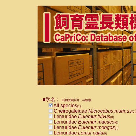
■学名：
※複数選択可・or検索
All species
(1)
Cheirogaleidae
Microcebus murinus
(0)
Lemuridae
Eulemur fulvus
(0)
Lemuridae
Eulemur macaco
(0)
Lemuridae
Eulemur mongoz
(0)
Lemuridae
Lemur catta
(0)