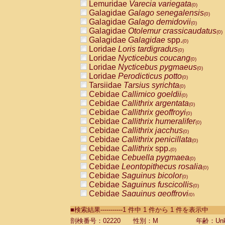
Lemuridae
Varecia variegata
(0)
Galagidae
Galago senegalensis
(0)
Galagidae
Galago demidovii
(0)
Galagidae
Otolemur crassicaudatus
(0)
Galagidae
Galagidae
spp.
(0)
Loridae
Loris tardigradus
(0)
Loridae
Nycticebus coucang
(0)
Loridae
Nycticebus pygmaeus
(0)
Loridae
Perodicticus potto
(0)
Tarsiidae
Tarsius syrichta
(0)
Cebidae
Callimico goeldii
(0)
Cebidae
Callithrix argentata
(0)
Cebidae
Callithrix geoffroyi
(0)
Cebidae
Callithrix humeralifer
(0)
Cebidae
Callithrix jacchus
(0)
Cebidae
Callithrix penicillata
(0)
Cebidae
Callithrix
spp.
(0)
Cebidae
Cebuella pygmaea
(0)
Cebidae
Leontopithecus rosalia
(0)
Cebidae
Saguinus bicolor
(0)
Cebidae
Saguinus fuscicollis
(0)
Cebidae
Saguinus geoffroyi
(0)
Cebidae
Saguinus imperator
(0)
■検索結果-----------1 件中 1 件から 1 件を表示中
Cebidae
Saguinus labiatus
(0)
Cebidae
Saguinus leucopus
剖検番号：02220
性別：M
年齢：Unk
(0)