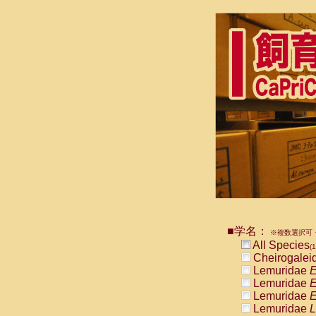
■学名：
※複数選択可・
All Species
(1
Cheirogalei
Lemuridae
E
Lemuridae
E
Lemuridae
E
Lemuridae
L