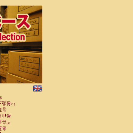
索
下顎骨
(1)
橈骨
肩甲骨
脛骨
(1)
寛骨