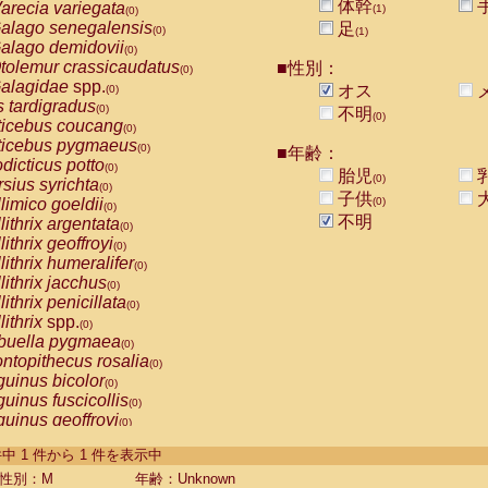
体幹
arecia variegata
(1)
(0)
alago senegalensis
足
(0)
(1)
alago demidovii
(0)
tolemur crassicaudatus
■性別：
(0)
alagidae
spp.
オス
(0)
s tardigradus
(0)
不明
(0)
ticebus coucang
(0)
ticebus pygmaeus
(0)
■年齢：
dicticus potto
(0)
胎児
(0)
rsius syrichta
(0)
子供
limico goeldii
(0)
(0)
不明
lithrix argentata
(0)
lithrix geoffroyi
(0)
lithrix humeralifer
(0)
lithrix jacchus
(0)
lithrix penicillata
(0)
lithrix
spp.
(0)
buella pygmaea
(0)
ntopithecus rosalia
(0)
uinus bicolor
(0)
uinus fuscicollis
(0)
uinus geoffroyi
(0)
uinus imperator
(0)
-1 件中 1 件から 1 件を表示中
uinus labiatus
(0)
guinus leucopus
性別：M
年齢：Unknown
(0)