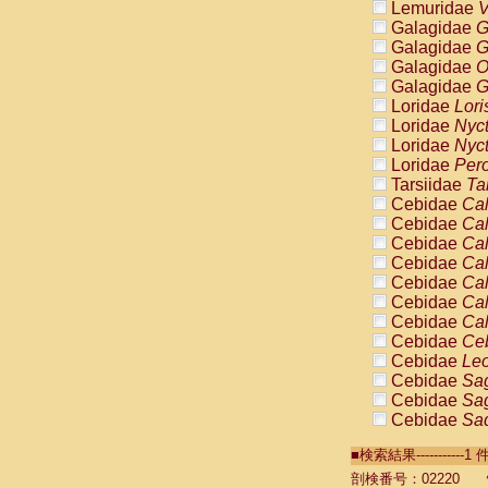
Lemuridae
V
Galagidae
G
Galagidae
G
Galagidae
O
Galagidae
G
Loridae
Lori
Loridae
Nyc
Loridae
Nyc
Loridae
Pero
Tarsiidae
Ta
Cebidae
Cal
Cebidae
Cal
Cebidae
Cal
Cebidae
Cal
Cebidae
Cal
Cebidae
Cal
Cebidae
Cal
Cebidae
Ce
Cebidae
Leo
Cebidae
Sag
Cebidae
Sag
Cebidae
Sag
Cebidae
Sag
■検索結果----------
Cebidae
Sag
Cebidae
Sa
剖検番号：02220