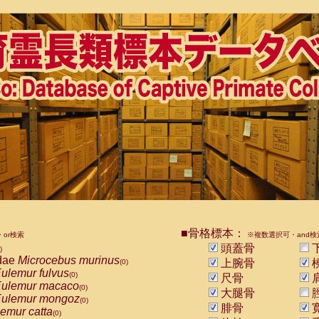
■骨格標本：
or検索
※複数選択可・and検
頭蓋骨
)
dae
Microcebus murinus
上腕骨
(0)
ulemur fulvus
(0)
尺骨
ulemur macaco
(0)
大腿骨
ulemur mongoz
(0)
腓骨
emur catta
(0)