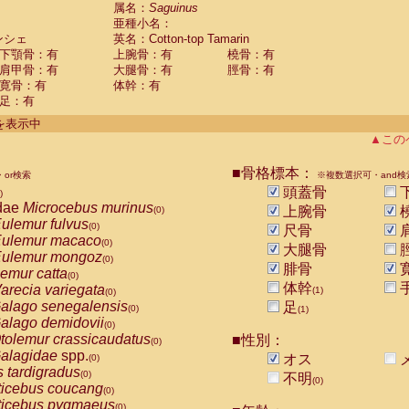
guinus midas
属名：
Saguinus
(0)
亜種小名：
guinus mystax
(0)
ンシェ
英名：Cotton-top Tamarin
uinus nigricollis
(0)
下顎骨：有
上腕骨：有
橈骨：有
guinus oedipus
(1)
肩甲骨：有
大腿骨：有
脛骨：有
uinus weddelli
(0)
寛骨：有
体幹：有
guinus
spp.
(0)
足：有
us trivirgatus
(0)
us albifrons
件を表示中
(0)
us apella
▲この
(0)
bus capucinus
(0)
us nigrivittatus
■骨格標本：
or検索
(0)
※複数選択可・and検
bus
spp.
頭蓋骨
(0)
)
miri boliviensis
dae
Microcebus murinus
(0)
上腕骨
(0)
miri sciureus
ulemur fulvus
(0)
(0)
尺骨
uatta caraya
ulemur macaco
(0)
(0)
大腿骨
uatta fusca
ulemur mongoz
(0)
(0)
腓骨
uatta seniculus
emur catta
(0)
(0)
uatta
spp.
体幹
arecia variegata
(0)
(1)
(0)
les belzebuth
alago senegalensis
足
(0)
(0)
(1)
les geoffroyi
alago demidovii
(0)
(0)
les paniscus
tolemur crassicaudatus
■性別：
(0)
(0)
les
spp.
alagidae
spp.
(0)
オス
(0)
othrix lagothricha
s tardigradus
(0)
(0)
不明
(0)
othrix lagothricha cana
ticebus coucang
(0)
(0)
Cacajao calvus rubicundus
ticebus pygmaeus
(0)
(0)