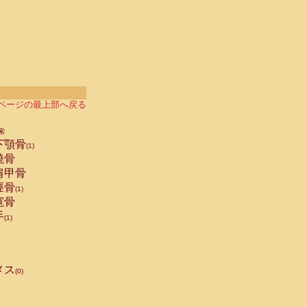
ページの最上部へ戻る
索
下顎骨
(1)
橈骨
肩甲骨
脛骨
(1)
寛骨
手
(1)
メス
(0)