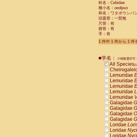
科名：Cebidae
Cebidae
Sa
種小名：
oedipus
Cebidae
Sa
和名：ワタボウシパ
Cebidae
Sag
頭蓋骨：一部無
Cebidae
Sa
尺骨：有
Cebidae
Sag
腓骨：有
Cebidae
Sa
手：有
Cebidae
Aot
Cebidae
Ceb
1 件中 1 件から 1 
Cebidae
Ceb
Cebidae
Ce
■学名：
Cebidae
Ceb
※複数選択可・
Cebidae
Ce
All Species
(1
Cebidae
Sai
Cheirogalei
Cebidae
Sai
Lemuridae
E
Atelidae
Alo
Lemuridae
E
Atelidae
Alo
Lemuridae
E
Atelidae
Alo
Lemuridae
L
Atelidae
Alo
Lemuridae
V
Atelidae
Ate
Galagidae
G
Atelidae
Ate
Galagidae
G
Atelidae
Ate
Galagidae
O
Atelidae
Ate
Galagidae
G
Atelidae
Lag
Loridae
Lori
Atelidae
Lag
Loridae
Nyc
Pitheciidae
Loridae
Nyc