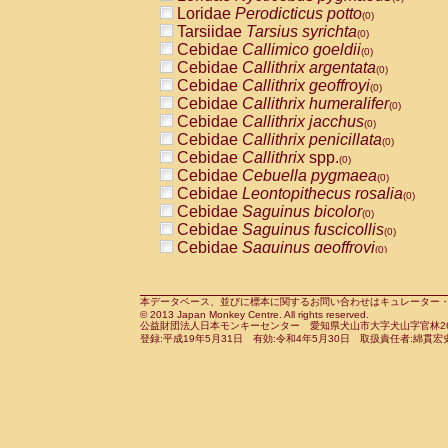
Pitheciidae
Callicebus cupreus
Loridae
Perodicticus potto
(0)
(0)
Pitheciidae
Callicebus donacophilus
Tarsiidae
Tarsius syrichta
(0
(0)
Pitheciidae
Callicebus moloch
Cebidae
Callimico goeldii
(0)
(0)
Pitheciidae
Callicebus torquatus
Cebidae
Callithrix argentata
(0)
(0)
Pitheciidae
Callicebus
spp.
Cebidae
Callithrix geoffroyi
(0)
(0)
Pitheciidae
Chiropotes satanas
Cebidae
Callithrix humeralifer
(0)
(0)
Pitheciidae
Pithecia monachus
Cebidae
Callithrix jacchus
(0)
(0)
Pitheciidae
Pithecia pithecia
Cebidae
Callithrix penicillata
(0)
(0)
Cercopithecidae
Cercocebus agilis
Cebidae
Callithrix
spp.
(0)
(0)
Cercopithecidae
Cercocebus galeritus
Cebidae
Cebuella pygmaea
(0)
Cercopithecidae
Cercocebus torquatu
Cebidae
Leontopithecus rosalia
(0)
Cercopithecidae
Cercocebus torquatus
Cebidae
Saguinus bicolor
(0)
Cercopithecidae
Cercocebus torquatu
Cebidae
Saguinus fuscicollis
(0)
Cercopithecidae
Cercocebus
hybrid
Cebidae
Saguinus geoffroyi
(0)
(0)
Cercopithecidae
Cercocebus
spp.
Cebidae
Saguinus imperator
(0)
(0)
Cercopithecidae
Lophocebus albigen
Cebidae
Saguinus labiatus
(0)
Cercopithecidae
Papio anubis
Cebidae
Saguinus leucopus
本データベース、並びに標本に関するお問い合わせはキュレーター・新宅勇太までお願い
(0)
(0)
© 2013 Japan Monkey Centre. All rights reserved.
Cercopithecidae
Papio cynocephalus
Cebidae
Saguinus midas
(
(0)
公益財団法人日本モンキーセンター 愛知県犬山市大字犬山字官林26番
Cercopithecidae
Papio hamadryas
Cebidae
Saguinus mystax
(0)
登録:平成19年5月31日 有効:令和4年5月30日 取扱責任者:綿貫宏
(0)
Cercopithecidae
Papio papio
Cebidae
Saguinus nigricollis
(0)
(0)
Cercopithecidae
Papio
spp.
Cebidae
Saguinus oedipus
(0)
(1)
Cercopithecidae
Mandrillus leucopha
Cebidae
Saguinus weddelli
(0)
Cercopithecidae
Mandrillus sphinx
Cebidae
Saguinus
spp.
(0)
(0)
Cercopithecidae
Theropithecus gelad
Cebidae
Aotus trivirgatus
(0)
Cercopithecidae
Macaca arctoides
Cebidae
Cebus albifrons
(0)
(0)