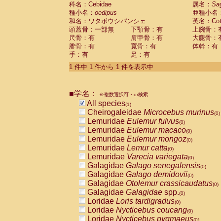
科名：Cebidae
Cebidae
Saguinus midas
属名：
Sa
(0)
種小名：
oedipus
亜種小名
Cebidae
Saguinus mystax
(0)
和名：ワタボウシパンシェ
英名：Cotto
Cebidae
Saguinus nigricollis
(0)
頭蓋骨：一部無
下顎骨：有
上腕骨：
Cebidae
Saguinus oedipus
(1)
尺骨：有
肩甲骨：有
大腿骨：
Cebidae
Saguinus weddelli
(0)
腓骨：有
寛骨：有
体幹：有
Cebidae
Saguinus
spp.
(0)
手：有
足：有
Cebidae
Aotus trivirgatus
(0)
Cebidae
Cebus albifrons
1 件中 1 件から 1 件を表示中
(0)
Cebidae
Cebus apella
(0)
Cebidae
Cebus capucinus
(0)
■学名：
Cebidae
Cebus nigrivittatus
※複数選択可・or検索
(0)
Cebidae
Cebus
spp.
All species
(0)
(1)
Cebidae
Saimiri boliviensis
Cheirogaleidae
Microcebus murinus
(0)
(0)
Cebidae
Saimiri sciureus
Lemuridae
Eulemur fulvus
(0)
(0)
Atelidae
Alouatta caraya
Lemuridae
Eulemur macaco
(0)
(0)
Atelidae
Alouatta fusca
Lemuridae
Eulemur mongoz
(0)
(0)
Atelidae
Alouatta seniculus
Lemuridae
Lemur catta
(0)
(0)
Atelidae
Alouatta
spp.
Lemuridae
Varecia variegata
(0)
(0)
Atelidae
Ateles belzebuth
Galagidae
Galago senegalensis
(0)
(0)
Atelidae
Ateles geoffroyi
Galagidae
Galago demidovii
(0)
(0)
Atelidae
Ateles paniscus
Galagidae
Otolemur crassicaudatus
(0)
(0)
Atelidae
Ateles
spp.
Galagidae
Galagidae
spp.
(0)
(0)
Atelidae
Lagothrix lagothricha
Loridae
Loris tardigradus
(0)
(0)
Atelidae
Lagothrix lagothricha cana
Loridae
Nycticebus coucang
(0)
(0)
Pitheciidae
Cacajao calvus rubicundu
Loridae
Nycticebus pygmaeus
(0)