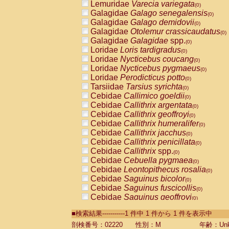
Lemuridae
Varecia variegata
(0)
Galagidae
Galago senegalensis
(0)
Galagidae
Galago demidovii
(0)
Galagidae
Otolemur crassicaudatus
(0)
Galagidae
Galagidae
spp.
(0)
Loridae
Loris tardigradus
(0)
Loridae
Nycticebus coucang
(0)
Loridae
Nycticebus pygmaeus
(0)
Loridae
Perodicticus potto
(0)
Tarsiidae
Tarsius syrichta
(0)
Cebidae
Callimico goeldii
(0)
Cebidae
Callithrix argentata
(0)
Cebidae
Callithrix geoffroyi
(0)
Cebidae
Callithrix humeralifer
(0)
Cebidae
Callithrix jacchus
(0)
Cebidae
Callithrix penicillata
(0)
Cebidae
Callithrix
spp.
(0)
Cebidae
Cebuella pygmaea
(0)
Cebidae
Leontopithecus rosalia
(0)
Cebidae
Saguinus bicolor
(0)
Cebidae
Saguinus fuscicollis
(0)
Cebidae
Saguinus geoffroyi
(0)
Cebidae
Saguinus imperator
(0)
■検索結果-----------1 件中 1 件から 1 件を表示中
Cebidae
Saguinus labiatus
(0)
Cebidae
Saguinus leucopus
剖検番号：02220
性別：M
年齢：Unk
(0)