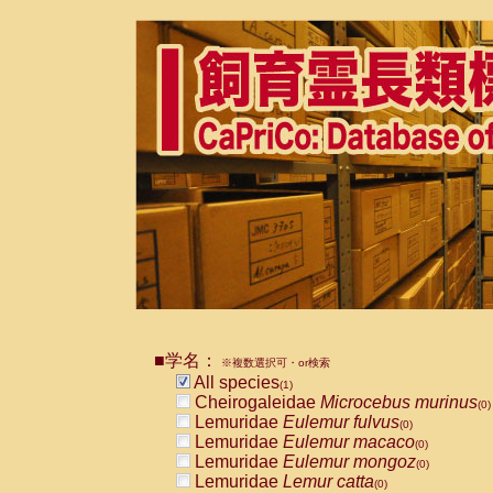
■学名：
※複数選択可・or検索
All species
(1)
Cheirogaleidae
Microcebus murinus
(0)
Lemuridae
Eulemur fulvus
(0)
Lemuridae
Eulemur macaco
(0)
Lemuridae
Eulemur mongoz
(0)
Lemuridae
Lemur catta
(0)