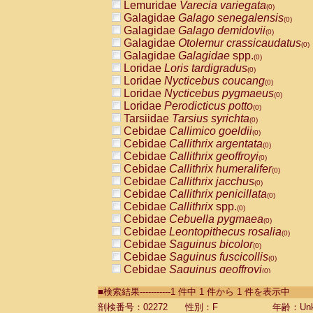
Lemuridae
Varecia variegata
(0)
Galagidae
Galago senegalensis
(0)
Galagidae
Galago demidovii
(0)
Galagidae
Otolemur crassicaudatus
(0)
Galagidae
Galagidae
spp.
(0)
Loridae
Loris tardigradus
(0)
Loridae
Nycticebus coucang
(0)
Loridae
Nycticebus pygmaeus
(0)
Loridae
Perodicticus potto
(0)
Tarsiidae
Tarsius syrichta
(0)
Cebidae
Callimico goeldii
(0)
Cebidae
Callithrix argentata
(0)
Cebidae
Callithrix geoffroyi
(0)
Cebidae
Callithrix humeralifer
(0)
Cebidae
Callithrix jacchus
(0)
Cebidae
Callithrix penicillata
(0)
Cebidae
Callithrix
spp.
(0)
Cebidae
Cebuella pygmaea
(0)
Cebidae
Leontopithecus rosalia
(0)
Cebidae
Saguinus bicolor
(0)
Cebidae
Saguinus fuscicollis
(0)
Cebidae
Saguinus geoffroyi
(0)
Cebidae
Saguinus imperator
(0)
■検索結果-----------1 件中 1 件から 1 件を表示中
Cebidae
Saguinus labiatus
(0)
Cebidae
Saguinus leucopus
剖検番号：02272
性別：F
年齢：Unk
(0)