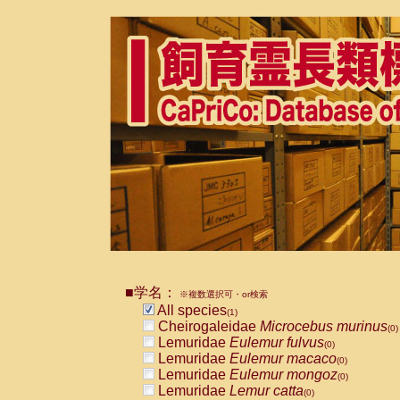
■学名：
※複数選択可・or検索
All species
(1)
Cheirogaleidae
Microcebus murinus
(0)
Lemuridae
Eulemur fulvus
(0)
Lemuridae
Eulemur macaco
(0)
Lemuridae
Eulemur mongoz
(0)
Lemuridae
Lemur catta
(0)