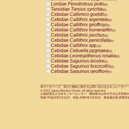
Pitheciidae
Callicebus cupreus
Loridae
Perodicticus potto
(0)
(0)
Pitheciidae
Callicebus donacophilus
Tarsiidae
Tarsius syrichta
(0
(0)
Pitheciidae
Callicebus moloch
Cebidae
Callimico goeldii
(0)
(0)
Pitheciidae
Callicebus torquatus
Cebidae
Callithrix argentata
(0)
(0)
Pitheciidae
Callicebus
spp.
Cebidae
Callithrix geoffroyi
(0)
(0)
Pitheciidae
Chiropotes satanas
Cebidae
Callithrix humeralifer
(0)
(0)
Pitheciidae
Pithecia monachus
Cebidae
Callithrix jacchus
(0)
(0)
Pitheciidae
Pithecia pithecia
Cebidae
Callithrix penicillata
(0)
(0)
Cercopithecidae
Cercocebus agilis
Cebidae
Callithrix
spp.
(0)
(0)
Cercopithecidae
Cercocebus galeritus
Cebidae
Cebuella pygmaea
(0)
Cercopithecidae
Cercocebus torquatu
Cebidae
Leontopithecus rosalia
(0)
Cercopithecidae
Cercocebus torquatus
Cebidae
Saguinus bicolor
(0)
Cercopithecidae
Cercocebus torquatu
Cebidae
Saguinus fuscicollis
(0)
Cercopithecidae
Cercocebus
hybrid
Cebidae
Saguinus geoffroyi
(0)
(0)
Cercopithecidae
Cercocebus
spp.
Cebidae
Saguinus imperator
(0)
(0)
Cercopithecidae
Lophocebus albigen
Cebidae
Saguinus labiatus
(0)
Cercopithecidae
Papio anubis
Cebidae
Saguinus leucopus
本データベース、並びに標本に関するお問い合わせはキュレーター・新宅勇太までお願い
(0)
(0)
© 2013 Japan Monkey Centre. All rights reserved.
Cercopithecidae
Papio cynocephalus
Cebidae
Saguinus midas
(
(0)
公益財団法人日本モンキーセンター 愛知県犬山市大字犬山字官林26番
Cercopithecidae
Papio hamadryas
Cebidae
Saguinus mystax
(0)
登録:平成19年5月31日 有効:令和4年5月30日 取扱責任者:綿貫宏
(0)
Cercopithecidae
Papio papio
Cebidae
Saguinus nigricollis
(0)
(1)
Cercopithecidae
Papio
spp.
Cebidae
Saguinus oedipus
(0)
(0)
Cercopithecidae
Mandrillus leucopha
Cebidae
Saguinus weddelli
(0)
Cercopithecidae
Mandrillus sphinx
Cebidae
Saguinus
spp.
(0)
(0)
Cercopithecidae
Theropithecus gelad
Cebidae
Aotus trivirgatus
(0)
Cercopithecidae
Macaca arctoides
Cebidae
Cebus albifrons
(0)
(0)