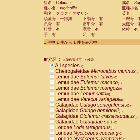
科名：Cebidae
Cebidae
Saguinus midas
属名：
Sa
(0)
種小名：
nigricollis
亜種小名
Cebidae
Saguinus mystax
(0)
和名：クロクビタマリン
英名：
Cebidae
Saguinus nigricollis
(1)
頭蓋骨：一部無
下顎骨：有
上腕骨：
Cebidae
Saguinus oedipus
(0)
尺骨：有
肩甲骨：有
大腿骨：
Cebidae
Saguinus weddelli
(0)
腓骨：有
寛骨：有
体幹：有
Cebidae
Saguinus
spp.
(0)
手：有
足：有
Cebidae
Aotus trivirgatus
(0)
Cebidae
Cebus albifrons
1 件中 1 件から 1 件を表示中
(0)
Cebidae
Cebus apella
(0)
Cebidae
Cebus capucinus
(0)
■学名：
Cebidae
Cebus nigrivittatus
※複数選択可・or検索
(0)
Cebidae
Cebus
spp.
All species
(0)
(1)
Cebidae
Saimiri boliviensis
Cheirogaleidae
Microcebus murinus
(0)
(0)
Cebidae
Saimiri sciureus
Lemuridae
Eulemur fulvus
(0)
(0)
Atelidae
Alouatta caraya
Lemuridae
Eulemur macaco
(0)
(0)
Atelidae
Alouatta fusca
Lemuridae
Eulemur mongoz
(0)
(0)
Atelidae
Alouatta seniculus
Lemuridae
Lemur catta
(0)
(0)
Atelidae
Alouatta
spp.
Lemuridae
Varecia variegata
(0)
(0)
Atelidae
Ateles belzebuth
Galagidae
Galago senegalensis
(0)
(0)
Atelidae
Ateles geoffroyi
Galagidae
Galago demidovii
(0)
(0)
Atelidae
Ateles paniscus
Galagidae
Otolemur crassicaudatus
(0)
(0)
Atelidae
Ateles
spp.
Galagidae
Galagidae
spp.
(0)
(0)
Atelidae
Lagothrix lagothricha
Loridae
Loris tardigradus
(0)
(0)
Atelidae
Lagothrix lagothricha cana
Loridae
Nycticebus coucang
(0)
(0)
Pitheciidae
Cacajao calvus rubicundu
Loridae
Nycticebus pygmaeus
(0)