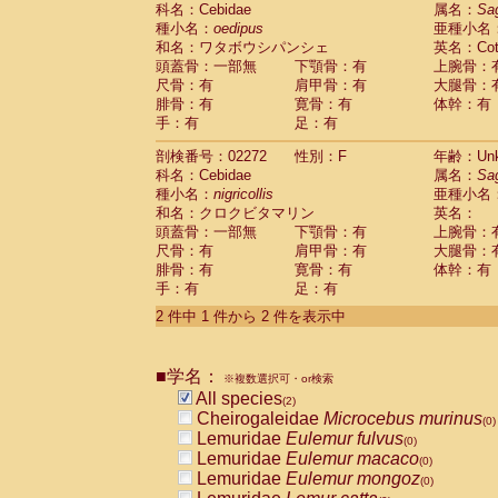
科名：Cebidae
Cebidae
Saguinus midas
属名：
Sa
(0)
種小名：
oedipus
亜種小名
Cebidae
Saguinus mystax
(0)
和名：ワタボウシパンシェ
英名：Cotto
Cebidae
Saguinus nigricollis
(1)
頭蓋骨：一部無
下顎骨：有
上腕骨：
Cebidae
Saguinus oedipus
(1)
尺骨：有
肩甲骨：有
大腿骨：
Cebidae
Saguinus weddelli
(0)
腓骨：有
寛骨：有
体幹：有
Cebidae
Saguinus
spp.
(0)
手：有
足：有
Cebidae
Aotus trivirgatus
(0)
Cebidae
Cebus albifrons
(0)
剖検番号：02272
性別：F
年齢：Unk
Cebidae
Cebus apella
科名：Cebidae
(0)
属名：
Sa
Cebidae
Cebus capucinus
種小名：
nigricollis
亜種小名
(0)
Cebidae
Cebus nigrivittatus
和名：クロクビタマリン
英名：
(0)
Cebidae
Cebus
spp.
頭蓋骨：一部無
下顎骨：有
上腕骨：
(0)
Cebidae
Saimiri boliviensis
尺骨：有
肩甲骨：有
大腿骨：
(0)
腓骨：有
Cebidae
Saimiri sciureus
寛骨：有
体幹：有
(0)
手：有
足：有
Atelidae
Alouatta caraya
(0)
Atelidae
Alouatta fusca
(0)
2 件中 1 件から 2 件を表示中
Atelidae
Alouatta seniculus
(0)
Atelidae
Alouatta
spp.
(0)
Atelidae
Ateles belzebuth
■学名：
(0)
※複数選択可・or検索
Atelidae
Ateles geoffroyi
(0)
All species
(2)
Atelidae
Ateles paniscus
(0)
Cheirogaleidae
Microcebus murinus
(0)
Atelidae
Ateles
spp.
(0)
Lemuridae
Eulemur fulvus
(0)
Atelidae
Lagothrix lagothricha
(0)
Lemuridae
Eulemur macaco
(0)
Atelidae
Lagothrix lagothricha cana
(0)
Lemuridae
Eulemur mongoz
(0)
Pitheciidae
Cacajao calvus rubicundu