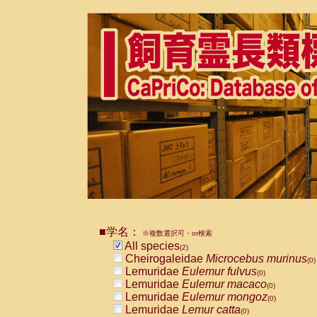
■学名：
※複数選択可・or検索
All species
(2)
Cheirogaleidae
Microcebus murinus
(0)
Lemuridae
Eulemur fulvus
(0)
Lemuridae
Eulemur macaco
(0)
Lemuridae
Eulemur mongoz
(0)
Lemuridae
Lemur catta
(0)