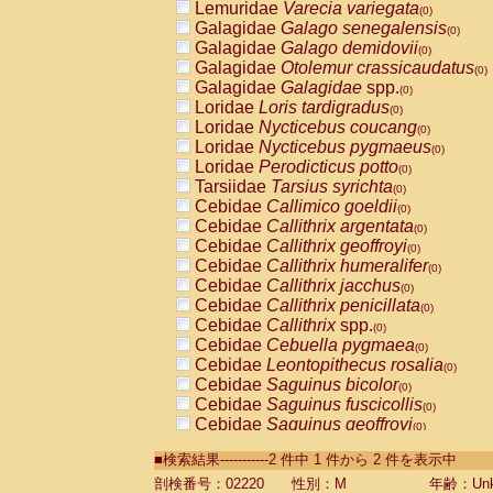
Lemuridae
Varecia variegata
(0)
Galagidae
Galago senegalensis
(0)
Galagidae
Galago demidovii
(0)
Galagidae
Otolemur crassicaudatus
(0)
Galagidae
Galagidae
spp.
(0)
Loridae
Loris tardigradus
(0)
Loridae
Nycticebus coucang
(0)
Loridae
Nycticebus pygmaeus
(0)
Loridae
Perodicticus potto
(0)
Tarsiidae
Tarsius syrichta
(0)
Cebidae
Callimico goeldii
(0)
Cebidae
Callithrix argentata
(0)
Cebidae
Callithrix geoffroyi
(0)
Cebidae
Callithrix humeralifer
(0)
Cebidae
Callithrix jacchus
(0)
Cebidae
Callithrix penicillata
(0)
Cebidae
Callithrix
spp.
(0)
Cebidae
Cebuella pygmaea
(0)
Cebidae
Leontopithecus rosalia
(0)
Cebidae
Saguinus bicolor
(0)
Cebidae
Saguinus fuscicollis
(0)
Cebidae
Saguinus geoffroyi
(0)
Cebidae
Saguinus imperator
(0)
■検索結果-----------2 件中 1 件から 2 件を表示中
Cebidae
Saguinus labiatus
(0)
Cebidae
Saguinus leucopus
剖検番号：02220
性別：M
年齢：Unk
(0)