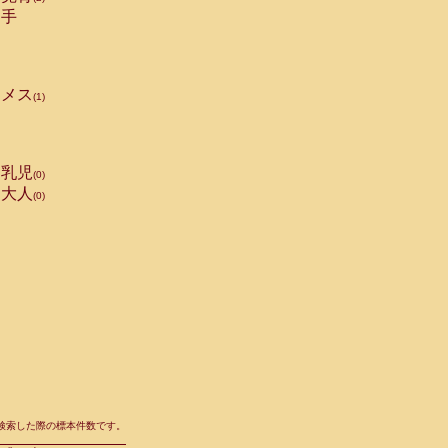
手
メス
(1)
乳児
(0)
大人
(0)
て検索した際の標本件数です。