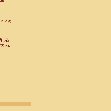
手
メス
(1)
乳児
(0)
大人
(0)