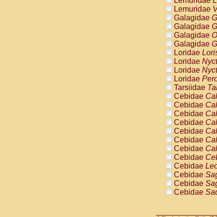
Lemuridae
L
Pitheciidae
Lemuridae
V
Pitheciidae
Galagidae
G
Pitheciidae
Galagidae
G
Pitheciidae
Galagidae
O
Pitheciidae
Galagidae
G
Pitheciidae
Loridae
Lori
Pitheciidae
Loridae
Nyc
Pitheciidae
Loridae
Nyc
Cercopithec
Loridae
Pero
Cercopithec
Tarsiidae
Ta
Cercopithec
Cebidae
Cal
Cercopithec
Cebidae
Cal
Cercopithec
Cebidae
Cal
Cercopithec
Cebidae
Cal
Cercopithec
Cebidae
Cal
Cercopithec
Cebidae
Cal
Cercopithec
Cebidae
Cal
Cercopithec
Cebidae
Ce
Cercopithec
Cebidae
Leo
Cercopithec
Cebidae
Sag
Cercopithec
Cebidae
Sag
Cercopithec
Cebidae
Sag
Cercopithec
Cebidae
Sag
Cercopithec
Cebidae
Sag
Cercopithec