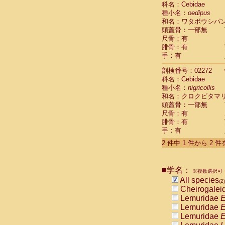
科名：Cebidae
Cebidae
Sa
種小名：
oedipus
Cebidae
Sa
和名：ワタボウシパ
Cebidae
Sag
頭蓋骨：一部無
Cebidae
Sa
尺骨：有
Cebidae
Sag
腓骨：有
Cebidae
Sa
手：有
Cebidae
Aot
Cebidae
Ceb
剖検番号：02272
Cebidae
Ceb
科名：Cebidae
Cebidae
Ce
種小名：
nigricollis
Cebidae
Ceb
和名：クロクビタマ
Cebidae
Ce
頭蓋骨：一部無
Cebidae
Sai
尺骨：有
腓骨：有
Cebidae
Sai
手：有
Atelidae
Alo
Atelidae
Alo
2 件中 1 件から 2 
Atelidae
Alo
Atelidae
Alo
Atelidae
Ate
■学名：
※複数選択可・
Atelidae
Ate
All species
(2)
Atelidae
Ate
Cheirogalei
Atelidae
Ate
Lemuridae
E
Atelidae
Lag
Lemuridae
E
Atelidae
Lag
Lemuridae
E
Pitheciidae