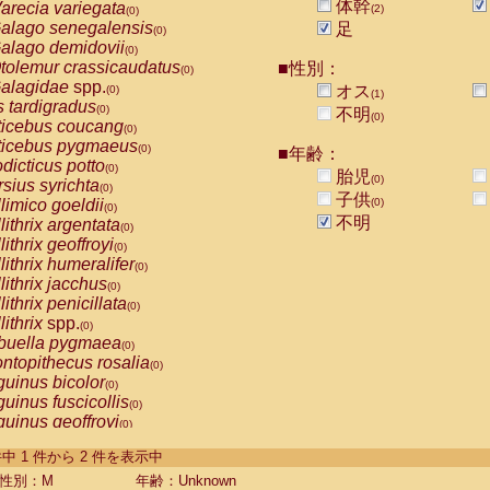
体幹
arecia variegata
(2)
(0)
alago senegalensis
足
(0)
alago demidovii
(0)
tolemur crassicaudatus
■性別：
(0)
alagidae
spp.
オス
(0)
(1)
s tardigradus
(0)
不明
(0)
ticebus coucang
(0)
ticebus pygmaeus
(0)
■年齢：
dicticus potto
(0)
胎児
(0)
rsius syrichta
(0)
子供
limico goeldii
(0)
(0)
不明
lithrix argentata
(0)
lithrix geoffroyi
(0)
lithrix humeralifer
(0)
lithrix jacchus
(0)
lithrix penicillata
(0)
lithrix
spp.
(0)
buella pygmaea
(0)
ntopithecus rosalia
(0)
uinus bicolor
(0)
uinus fuscicollis
(0)
uinus geoffroyi
(0)
uinus imperator
(0)
-2 件中 1 件から 2 件を表示中
uinus labiatus
(0)
guinus leucopus
性別：M
年齢：Unknown
(0)