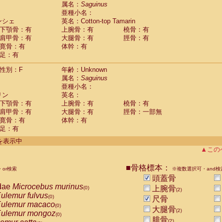
guinus midas
属名：
Saguinus
(0)
亜種小名：
guinus mystax
(0)
ンシェ
英名：Cotton-top Tamarin
uinus nigricollis
(1)
下顎骨：有
上腕骨：有
橈骨：有
guinus oedipus
(1)
肩甲骨：有
大腿骨：有
脛骨：有
uinus weddelli
(0)
寛骨：有
体幹：有
guinus
spp.
(0)
足：有
us trivirgatus
(0)
us albifrons
(0)
性別：F
年齢：Unknown
us apella
(0)
属名：
Saguinus
bus capucinus
亜種小名：
(0)
us nigrivittatus
リン
英名：
(0)
bus
spp.
下顎骨：有
上腕骨：有
橈骨：有
(0)
miri boliviensis
肩甲骨：有
大腿骨：有
脛骨：一部無
(0)
miri sciureus
寛骨：有
体幹：有
(0)
足：有
uatta caraya
(0)
uatta fusca
(0)
件を表示中
uatta seniculus
(0)
▲この
uatta
spp.
(0)
les belzebuth
(0)
■骨格標本：
or検索
※複数選択可・and検
les geoffroyi
(0)
頭蓋骨
les paniscus
(0)
dae
Microcebus murinus
上腕骨
(0)
(2)
les
spp.
(0)
ulemur fulvus
(0)
尺骨
othrix lagothricha
(0)
ulemur macaco
(0)
大腿骨
othrix lagothricha cana
(2)
(0)
ulemur mongoz
(0)
Cacajao calvus rubicundus
腓骨
(0)
(2)