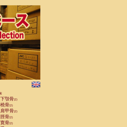
索
下顎骨
(2)
橈骨
(2)
肩甲骨
(2)
脛骨
(2)
寛骨
(2)