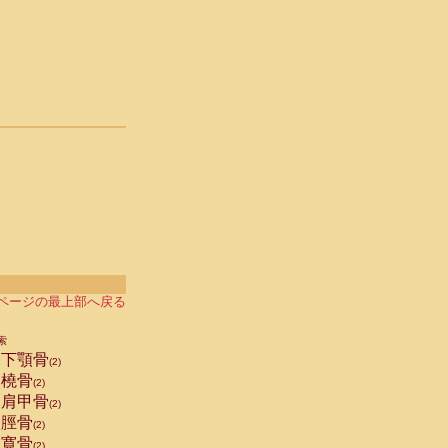
ページの最上部へ戻る
索
下顎骨
(2)
橈骨
(2)
肩甲骨
(2)
脛骨
(2)
寛骨
(2)