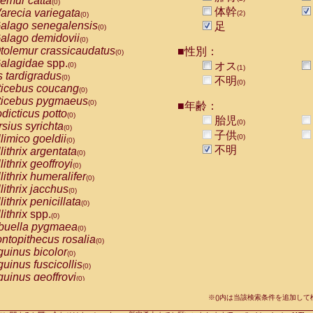
emur catta
(0)
Callicebus cupreus
(0)
体幹
arecia variegata
(2)
(0)
Callicebus donacophilus
(0)
alago senegalensis
足
(0)
Callicebus moloch
(0)
alago demidovii
(0)
Callicebus torquatus
(0)
tolemur crassicaudatus
■性別：
(0)
Callicebus
spp.
(0)
alagidae
spp.
オス
(0)
(1)
Chiropotes satanas
(0)
s tardigradus
(0)
不明
Pithecia monachus
(0)
(0)
ticebus coucang
(0)
Pithecia pithecia
(0)
ticebus pygmaeus
(0)
■年齢：
idae
Cercocebus agilis
(0)
dicticus potto
(0)
胎児
idae
Cercocebus galeritus chrysogaster
(0)
(0)
rsius syrichta
(0)
idae
Cercocebus torquatus atys
子供
(0)
limico goeldii
(0)
(0)
idae
Cercocebus torquatus lunulatus
(0)
不明
lithrix argentata
(0)
idae
Cercocebus torquatus torquatus
(0)
lithrix geoffroyi
(0)
idae
Cercocebus
hybrid
(0)
lithrix humeralifer
(0)
idae
Cercocebus
spp.
(0)
lithrix jacchus
(0)
idae
Lophocebus albigena
(0)
lithrix penicillata
(0)
idae
Papio anubis
(0)
lithrix
spp.
(0)
idae
Papio cynocephalus
(0)
buella pygmaea
(0)
idae
Papio hamadryas
(0)
ntopithecus rosalia
(0)
idae
Papio papio
(0)
uinus bicolor
(0)
idae
Papio
spp.
(0)
uinus fuscicollis
(0)
idae
Mandrillus leucophaeus
(0)
uinus geoffroyi
(0)
idae
Mandrillus sphinx
(0)
uinus imperator
(0)
idae
Theropithecus gelada
※()内は当該検索条件を追加し
(0)
uinus labiatus
(0)
idae
Macaca arctoides
(0)