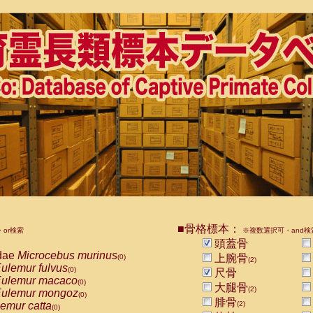
■骨格標本：
or検索
※複数選択可・and検
頭蓋骨
dae
Microcebus murinus
上腕骨
(0)
(2)
ulemur fulvus
(0)
尺骨
ulemur macaco
(0)
大腿骨
(2)
ulemur mongoz
(0)
腓骨
emur catta
(2)
(0)