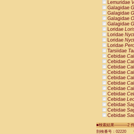
Lemuridae
V
Galagidae
G
Galagidae
G
Galagidae
O
Galagidae
G
Loridae
Lori
Loridae
Nyc
Loridae
Nyc
Loridae
Pero
Tarsiidae
Ta
Cebidae
Cal
Cebidae
Cal
Cebidae
Cal
Cebidae
Cal
Cebidae
Cal
Cebidae
Cal
Cebidae
Cal
Cebidae
Ce
Cebidae
Leo
Cebidae
Sag
Cebidae
Sag
Cebidae
Sag
Cebidae
Sag
■検索結果----------
Cebidae
Sag
Cebidae
Sa
剖検番号：02220