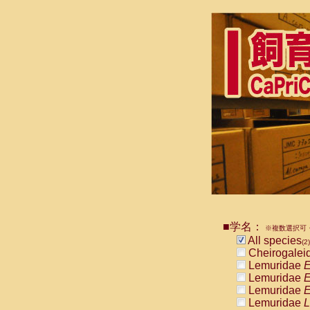
■学名：
※複数選択可・
All species
(2)
Cheirogalei
Lemuridae
E
Lemuridae
E
Lemuridae
E
Lemuridae
L