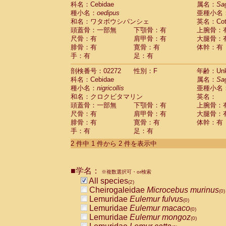
科名：Cebidae
Cebidae
Saguinus midas
属名：
Sa
(0)
種小名：
oedipus
亜種小名
Cebidae
Saguinus mystax
(0)
和名：ワタボウシパンシェ
英名：Cotto
Cebidae
Saguinus nigricollis
(1)
頭蓋骨：一部無
下顎骨：有
上腕骨：
Cebidae
Saguinus oedipus
(1)
尺骨：有
肩甲骨：有
大腿骨：
Cebidae
Saguinus weddelli
(0)
腓骨：有
寛骨：有
体幹：有
Cebidae
Saguinus
spp.
(0)
手：有
足：有
Cebidae
Aotus trivirgatus
(0)
Cebidae
Cebus albifrons
(0)
剖検番号：02272
性別：F
年齢：Unk
Cebidae
Cebus apella
科名：Cebidae
(0)
属名：
Sa
Cebidae
Cebus capucinus
種小名：
nigricollis
亜種小名
(0)
Cebidae
Cebus nigrivittatus
和名：クロクビタマリン
英名：
(0)
Cebidae
Cebus
spp.
頭蓋骨：一部無
下顎骨：有
上腕骨：
(0)
Cebidae
Saimiri boliviensis
尺骨：有
肩甲骨：有
大腿骨：
(0)
腓骨：有
Cebidae
Saimiri sciureus
寛骨：有
体幹：有
(0)
手：有
足：有
Atelidae
Alouatta caraya
(0)
Atelidae
Alouatta fusca
(0)
2 件中 1 件から 2 件を表示中
Atelidae
Alouatta seniculus
(0)
Atelidae
Alouatta
spp.
(0)
Atelidae
Ateles belzebuth
■学名：
(0)
※複数選択可・or検索
Atelidae
Ateles geoffroyi
(0)
All species
(2)
Atelidae
Ateles paniscus
(0)
Cheirogaleidae
Microcebus murinus
(0)
Atelidae
Ateles
spp.
(0)
Lemuridae
Eulemur fulvus
(0)
Atelidae
Lagothrix lagothricha
(0)
Lemuridae
Eulemur macaco
(0)
Atelidae
Lagothrix lagothricha cana
(0)
Lemuridae
Eulemur mongoz
(0)
Pitheciidae
Cacajao calvus rubicundu