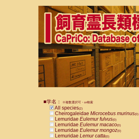
■学名：
※複数選択可・or検索
All species
(2)
Cheirogaleidae
Microcebus murinus
(0)
Lemuridae
Eulemur fulvus
(0)
Lemuridae
Eulemur macaco
(0)
Lemuridae
Eulemur mongoz
(0)
Lemuridae
Lemur catta
(0)