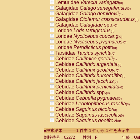
Lemuridae
Varecia variegata
(0)
Galagidae
Galago senegalensis
(0)
Galagidae
Galago demidovii
(0)
Galagidae
Otolemur crassicaudatus
(0)
Galagidae
Galagidae
spp.
(0)
Loridae
Loris tardigradus
(0)
Loridae
Nycticebus coucang
(0)
Loridae
Nycticebus pygmaeus
(0)
Loridae
Perodicticus potto
(0)
Tarsiidae
Tarsius syrichta
(0)
Cebidae
Callimico goeldii
(0)
Cebidae
Callithrix argentata
(0)
Cebidae
Callithrix geoffroyi
(0)
Cebidae
Callithrix humeralifer
(0)
Cebidae
Callithrix jacchus
(0)
Cebidae
Callithrix penicillata
(0)
Cebidae
Callithrix
spp.
(0)
Cebidae
Cebuella pygmaea
(0)
Cebidae
Leontopithecus rosalia
(0)
Cebidae
Saguinus bicolor
(0)
Cebidae
Saguinus fuscicollis
(0)
Cebidae
Saguinus geoffroyi
(0)
Cebidae
Saguinus imperator
(0)
■検索結果-----------1 件中 1 件から 1 件を表示中
Cebidae
Saguinus labiatus
(0)
Cebidae
Saguinus leucopus
剖検番号：02272
性別：F
年齢：Unk
(0)