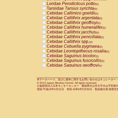
Pitheciidae
Callicebus cupreus
Loridae
Perodicticus potto
(0)
(0)
Pitheciidae
Callicebus donacophilus
Tarsiidae
Tarsius syrichta
(0
(0)
Pitheciidae
Callicebus moloch
Cebidae
Callimico goeldii
(0)
(0)
Pitheciidae
Callicebus torquatus
Cebidae
Callithrix argentata
(0)
(0)
Pitheciidae
Callicebus
spp.
Cebidae
Callithrix geoffroyi
(0)
(0)
Pitheciidae
Chiropotes satanas
Cebidae
Callithrix humeralifer
(0)
(0)
Pitheciidae
Pithecia monachus
Cebidae
Callithrix jacchus
(0)
(0)
Pitheciidae
Pithecia pithecia
Cebidae
Callithrix penicillata
(0)
(0)
Cercopithecidae
Cercocebus agilis
Cebidae
Callithrix
spp.
(0)
(0)
Cercopithecidae
Cercocebus galeritus
Cebidae
Cebuella pygmaea
(0)
Cercopithecidae
Cercocebus torquatu
Cebidae
Leontopithecus rosalia
(0)
Cercopithecidae
Cercocebus torquatus
Cebidae
Saguinus bicolor
(0)
Cercopithecidae
Cercocebus torquatu
Cebidae
Saguinus fuscicollis
(0)
Cercopithecidae
Cercocebus
hybrid
Cebidae
Saguinus geoffroyi
(0)
(0)
Cercopithecidae
Cercocebus
spp.
Cebidae
Saguinus imperator
(0)
(0)
Cercopithecidae
Lophocebus albigen
Cebidae
Saguinus labiatus
(0)
Cercopithecidae
Papio anubis
Cebidae
Saguinus leucopus
本データベース、並びに標本に関するお問い合わせはキュレーター・新宅勇太までお願い
(0)
(0)
© 2013 Japan Monkey Centre. All rights reserved.
Cercopithecidae
Papio cynocephalus
Cebidae
Saguinus midas
(
(0)
公益財団法人日本モンキーセンター 愛知県犬山市大字犬山字官林26番
Cercopithecidae
Papio hamadryas
Cebidae
Saguinus mystax
(0)
登録:平成19年5月31日 有効:令和4年5月30日 取扱責任者:綿貫宏
(0)
Cercopithecidae
Papio papio
Cebidae
Saguinus nigricollis
(0)
(1)
Cercopithecidae
Papio
spp.
Cebidae
Saguinus oedipus
(0)
(1)
Cercopithecidae
Mandrillus leucopha
Cebidae
Saguinus weddelli
(0)
Cercopithecidae
Mandrillus sphinx
Cebidae
Saguinus
spp.
(0)
(0)
Cercopithecidae
Theropithecus gelad
Cebidae
Aotus trivirgatus
(0)
Cercopithecidae
Macaca arctoides
Cebidae
Cebus albifrons
(0)
(0)