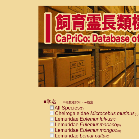
■学名：
※複数選択可・or検索
All Species
(2)
Cheirogaleidae
Microcebus murinus
(0)
Lemuridae
Eulemur fulvus
(0)
Lemuridae
Eulemur macaco
(0)
Lemuridae
Eulemur mongoz
(0)
Lemuridae
Lemur catta
(0)