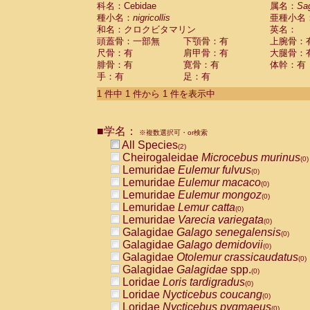
科名：Cebidae
Cebidae
Saguinus midas
属名：
Sa
(0)
種小名：
nigricollis
亜種小名
Cebidae
Saguinus mystax
(0)
和名：クロクビタマリン
英名：
Cebidae
Saguinus nigricollis
(1)
頭蓋骨：一部無
下顎骨：有
上腕骨：
Cebidae
Saguinus oedipus
(1)
尺骨：有
肩甲骨：有
大腿骨：
Cebidae
Saguinus weddelli
(0)
腓骨：有
寛骨：有
体幹：有
Cebidae
Saguinus
spp.
(0)
手：有
足：有
Cebidae
Aotus trivirgatus
(0)
Cebidae
Cebus albifrons
1 件中 1 件から 1 件を表示中
(0)
Cebidae
Cebus apella
(0)
Cebidae
Cebus capucinus
(0)
■学名：
Cebidae
Cebus nigrivittatus
※複数選択可・or検索
(0)
Cebidae
Cebus
spp.
All Species
(0)
(2)
Cebidae
Saimiri boliviensis
Cheirogaleidae
Microcebus murinus
(0)
(0)
Cebidae
Saimiri sciureus
Lemuridae
Eulemur fulvus
(0)
(0)
Atelidae
Alouatta caraya
Lemuridae
Eulemur macaco
(0)
(0)
Atelidae
Alouatta fusca
Lemuridae
Eulemur mongoz
(0)
(0)
Atelidae
Alouatta seniculus
Lemuridae
Lemur catta
(0)
(0)
Atelidae
Alouatta
spp.
Lemuridae
Varecia variegata
(0)
(0)
Atelidae
Ateles belzebuth
Galagidae
Galago senegalensis
(0)
(0)
Atelidae
Ateles geoffroyi
Galagidae
Galago demidovii
(0)
(0)
Atelidae
Ateles paniscus
Galagidae
Otolemur crassicaudatus
(0)
(0)
Atelidae
Ateles
spp.
Galagidae
Galagidae
spp.
(0)
(0)
Atelidae
Lagothrix lagothricha
Loridae
Loris tardigradus
(0)
(0)
Atelidae
Lagothrix lagothricha cana
Loridae
Nycticebus coucang
(0)
(0)
Pitheciidae
Cacajao calvus rubicundu
Loridae
Nycticebus pygmaeus
(0)