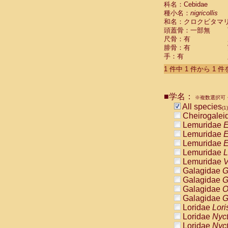
科名：Cebidae
Cebidae
Sa
種小名：
nigricollis
Cebidae
Sa
和名：クロクビタマ
Cebidae
Sag
頭蓋骨：一部無
Cebidae
Sa
尺骨：有
Cebidae
Sag
腓骨：有
Cebidae
Sa
手：有
Cebidae
Aot
Cebidae
Ceb
1 件中 1 件から 1 
Cebidae
Ceb
Cebidae
Ce
■学名：
Cebidae
Ceb
※複数選択可・
Cebidae
Ce
All species
(1)
Cebidae
Sai
Cheirogalei
Cebidae
Sai
Lemuridae
E
Atelidae
Alo
Lemuridae
E
Atelidae
Alo
Lemuridae
E
Atelidae
Alo
Lemuridae
L
Atelidae
Alo
Lemuridae
V
Atelidae
Ate
Galagidae
G
Atelidae
Ate
Galagidae
G
Atelidae
Ate
Galagidae
O
Atelidae
Ate
Galagidae
G
Atelidae
Lag
Loridae
Lori
Atelidae
Lag
Loridae
Nyc
Pitheciidae
Loridae
Nyc