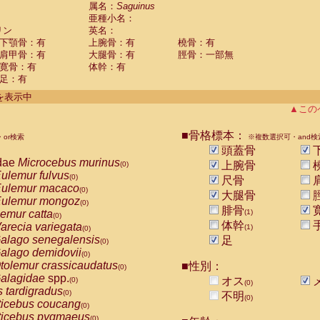
guinus midas
属名：
Saguinus
(0)
亜種小名：
guinus mystax
(0)
リン
英名：
uinus nigricollis
(1)
下顎骨：有
上腕骨：有
橈骨：有
guinus oedipus
(0)
肩甲骨：有
大腿骨：有
脛骨：一部無
uinus weddelli
(0)
寛骨：有
体幹：有
guinus
spp.
(0)
足：有
us trivirgatus
(0)
us albifrons
件を表示中
(0)
us apella
▲この
(0)
bus capucinus
(0)
us nigrivittatus
■骨格標本：
or検索
(0)
※複数選択可・and検
bus
spp.
頭蓋骨
(0)
miri boliviensis
dae
Microcebus murinus
(0)
上腕骨
(0)
miri sciureus
ulemur fulvus
(0)
(0)
尺骨
uatta caraya
ulemur macaco
(0)
(0)
大腿骨
uatta fusca
ulemur mongoz
(0)
(0)
腓骨
uatta seniculus
emur catta
(1)
(0)
(0)
uatta
spp.
体幹
arecia variegata
(0)
(1)
(0)
les belzebuth
alago senegalensis
足
(0)
(0)
les geoffroyi
alago demidovii
(0)
(0)
les paniscus
tolemur crassicaudatus
■性別：
(0)
(0)
les
spp.
alagidae
spp.
(0)
オス
(0)
(0)
othrix lagothricha
s tardigradus
(0)
(0)
不明
(0)
othrix lagothricha cana
ticebus coucang
(0)
(0)
Cacajao calvus rubicundus
ticebus pygmaeus
(0)
(0)