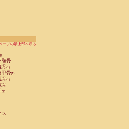
ページの最上部へ戻る
索
下顎骨
橈骨
(1)
肩甲骨
(1)
脛骨
(1)
寛骨
手
(1)
メス