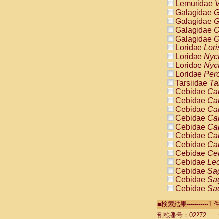
Lemuridae
V
Galagidae
G
Galagidae
G
Galagidae
O
Galagidae
G
Loridae
Lori
Loridae
Nyc
Loridae
Nyc
Loridae
Pero
Tarsiidae
Ta
Cebidae
Cal
Cebidae
Cal
Cebidae
Cal
Cebidae
Cal
Cebidae
Cal
Cebidae
Cal
Cebidae
Cal
Cebidae
Ce
Cebidae
Leo
Cebidae
Sag
Cebidae
Sag
Cebidae
Sag
Cebidae
Sag
■検索結果----------
Cebidae
Sag
Cebidae
Sa
剖検番号：02272