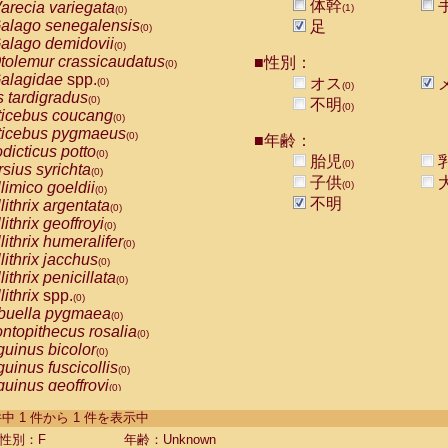
体幹
arecia variegata
(1)
(0)
alago senegalensis
足
(0)
alago demidovii
(0)
tolemur crassicaudatus
■性別：
(0)
alagidae
spp.
オス
(0)
(0)
s tardigradus
(0)
不明
(0)
ticebus coucang
(0)
ticebus pygmaeus
(0)
■年齢：
dicticus potto
(0)
胎児
(0)
rsius syrichta
(0)
子供
limico goeldii
(0)
(0)
不明
lithrix argentata
(0)
lithrix geoffroyi
(0)
lithrix humeralifer
(0)
lithrix jacchus
(0)
lithrix penicillata
(0)
lithrix
spp.
(0)
buella pygmaea
(0)
ntopithecus rosalia
(0)
uinus bicolor
(0)
uinus fuscicollis
(0)
uinus geoffroyi
(0)
uinus imperator
(0)
-1 件中 1 件から 1 件を表示中
uinus labiatus
(0)
guinus leucopus
性別：F
年齢：Unknown
(0)