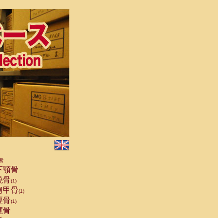
索
下顎骨
橈骨
(1)
肩甲骨
(1)
脛骨
(1)
寛骨