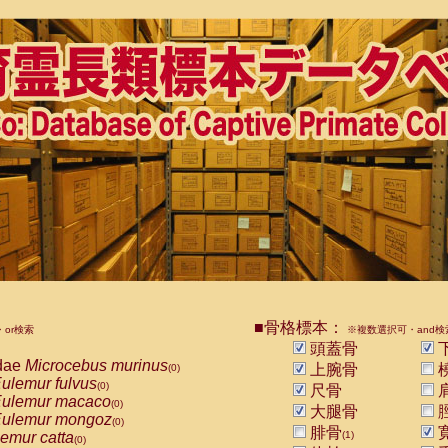
■骨格標本：
or検索
※複数選択可・and検
頭蓋骨
dae
Microcebus murinus
上腕骨
(0)
ulemur fulvus
(0)
尺骨
ulemur macaco
(0)
大腿骨
ulemur mongoz
(0)
腓骨
emur catta
(1)
(0)