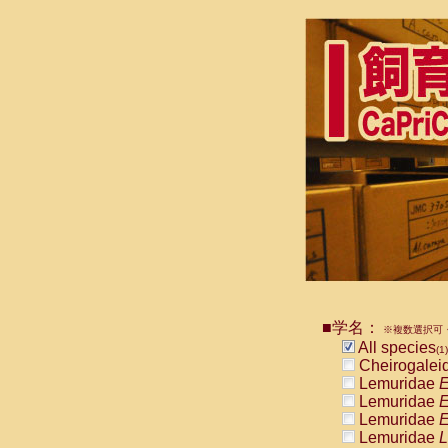
■学名：
※複数選択可・
All species
(1)
Cheirogalei
Lemuridae
E
Lemuridae
E
Lemuridae
E
Lemuridae
L