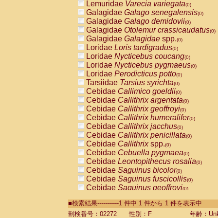
Lemuridae
Varecia variegata
(0)
Galagidae
Galago senegalensis
(0)
Galagidae
Galago demidovii
(0)
Galagidae
Otolemur crassicaudatus
(0)
Galagidae
Galagidae
spp.
(0)
Loridae
Loris tardigradus
(0)
Loridae
Nycticebus coucang
(0)
Loridae
Nycticebus pygmaeus
(0)
Loridae
Perodicticus potto
(0)
Tarsiidae
Tarsius syrichta
(0)
Cebidae
Callimico goeldii
(0)
Cebidae
Callithrix argentata
(0)
Cebidae
Callithrix geoffroyi
(0)
Cebidae
Callithrix humeralifer
(0)
Cebidae
Callithrix jacchus
(0)
Cebidae
Callithrix penicillata
(0)
Cebidae
Callithrix
spp.
(0)
Cebidae
Cebuella pygmaea
(0)
Cebidae
Leontopithecus rosalia
(0)
Cebidae
Saguinus bicolor
(0)
Cebidae
Saguinus fuscicollis
(0)
Cebidae
Saguinus geoffroyi
(0)
Cebidae
Saguinus imperator
(0)
■検索結果-----------1 件中 1 件から 1 件を表示中
Cebidae
Saguinus labiatus
(0)
Cebidae
Saguinus leucopus
剖検番号：02272
性別：F
年齢：Unk
(0)