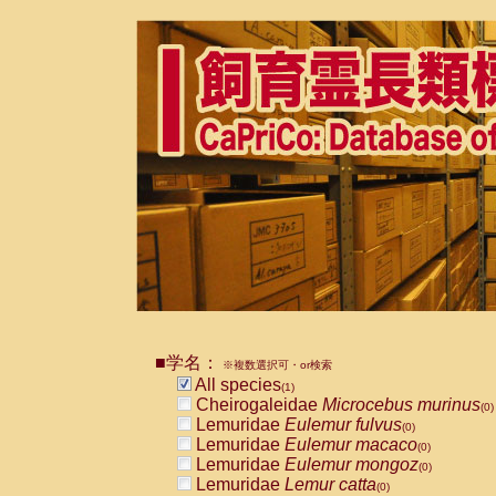
■学名：
※複数選択可・or検索
All species
(1)
Cheirogaleidae
Microcebus murinus
(0)
Lemuridae
Eulemur fulvus
(0)
Lemuridae
Eulemur macaco
(0)
Lemuridae
Eulemur mongoz
(0)
Lemuridae
Lemur catta
(0)