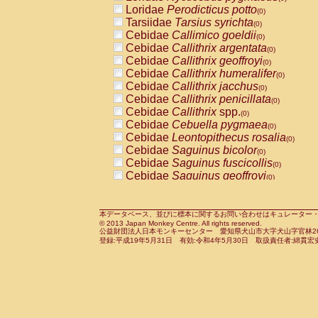
Pitheciidae
Callicebus cupreus
Loridae
Perodicticus potto
(0)
(0)
Pitheciidae
Callicebus donacophilus
Tarsiidae
Tarsius syrichta
(0
(0)
Pitheciidae
Callicebus moloch
Cebidae
Callimico goeldii
(0)
(0)
Pitheciidae
Callicebus torquatus
Cebidae
Callithrix argentata
(0)
(0)
Pitheciidae
Callicebus
spp.
Cebidae
Callithrix geoffroyi
(0)
(0)
Pitheciidae
Chiropotes satanas
Cebidae
Callithrix humeralifer
(0)
(0)
Pitheciidae
Pithecia monachus
Cebidae
Callithrix jacchus
(0)
(0)
Pitheciidae
Pithecia pithecia
Cebidae
Callithrix penicillata
(0)
(0)
Cercopithecidae
Cercocebus agilis
Cebidae
Callithrix
spp.
(0)
(0)
Cercopithecidae
Cercocebus galeritus
Cebidae
Cebuella pygmaea
(0)
Cercopithecidae
Cercocebus torquatu
Cebidae
Leontopithecus rosalia
(0)
Cercopithecidae
Cercocebus torquatus
Cebidae
Saguinus bicolor
(0)
Cercopithecidae
Cercocebus torquatu
Cebidae
Saguinus fuscicollis
(0)
Cercopithecidae
Cercocebus
hybrid
Cebidae
Saguinus geoffroyi
(0)
(0)
Cercopithecidae
Cercocebus
spp.
Cebidae
Saguinus imperator
(0)
(0)
Cercopithecidae
Lophocebus albigen
Cebidae
Saguinus labiatus
(0)
Cercopithecidae
Papio anubis
Cebidae
Saguinus leucopus
本データベース、並びに標本に関するお問い合わせはキュレーター・新宅勇太までお願い
(0)
(0)
© 2013 Japan Monkey Centre. All rights reserved.
Cercopithecidae
Papio cynocephalus
Cebidae
Saguinus midas
(
(0)
公益財団法人日本モンキーセンター 愛知県犬山市大字犬山字官林26番
Cercopithecidae
Papio hamadryas
Cebidae
Saguinus mystax
(0)
登録:平成19年5月31日 有効:令和4年5月30日 取扱責任者:綿貫宏
(0)
Cercopithecidae
Papio papio
Cebidae
Saguinus nigricollis
(0)
(1)
Cercopithecidae
Papio
spp.
Cebidae
Saguinus oedipus
(0)
(0)
Cercopithecidae
Mandrillus leucopha
Cebidae
Saguinus weddelli
(0)
Cercopithecidae
Mandrillus sphinx
Cebidae
Saguinus
spp.
(0)
(0)
Cercopithecidae
Theropithecus gelad
Cebidae
Aotus trivirgatus
(0)
Cercopithecidae
Macaca arctoides
Cebidae
Cebus albifrons
(0)
(0)