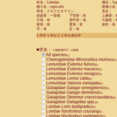
科名：Cebidae
Cebidae
Saguinus midas
属名：
Sa
(0)
種小名：
nigricollis
亜種小名
Cebidae
Saguinus mystax
(0)
和名：クロクビタマリン
英名：
Cebidae
Saguinus nigricollis
(1)
頭蓋骨：一部無
下顎骨：有
上腕骨：
Cebidae
Saguinus oedipus
(0)
尺骨：有
肩甲骨：有
大腿骨：
Cebidae
Saguinus weddelli
(0)
腓骨：有
寛骨：有
体幹：有
Cebidae
Saguinus
spp.
(0)
手：有
足：有
Cebidae
Aotus trivirgatus
(0)
Cebidae
Cebus albifrons
1 件中 1 件から 1 件を表示中
(0)
Cebidae
Cebus apella
(0)
Cebidae
Cebus capucinus
(0)
■学名：
Cebidae
Cebus nigrivittatus
※複数選択可・or検索
(0)
Cebidae
Cebus
spp.
All species
(0)
(1)
Cebidae
Saimiri boliviensis
Cheirogaleidae
Microcebus murinus
(0)
(0)
Cebidae
Saimiri sciureus
Lemuridae
Eulemur fulvus
(0)
(0)
Atelidae
Alouatta caraya
Lemuridae
Eulemur macaco
(0)
(0)
Atelidae
Alouatta fusca
Lemuridae
Eulemur mongoz
(0)
(0)
Atelidae
Alouatta seniculus
Lemuridae
Lemur catta
(0)
(0)
Atelidae
Alouatta
spp.
Lemuridae
Varecia variegata
(0)
(0)
Atelidae
Ateles belzebuth
Galagidae
Galago senegalensis
(0)
(0)
Atelidae
Ateles geoffroyi
Galagidae
Galago demidovii
(0)
(0)
Atelidae
Ateles paniscus
Galagidae
Otolemur crassicaudatus
(0)
(0)
Atelidae
Ateles
spp.
Galagidae
Galagidae
spp.
(0)
(0)
Atelidae
Lagothrix lagothricha
Loridae
Loris tardigradus
(0)
(0)
Atelidae
Lagothrix lagothricha cana
Loridae
Nycticebus coucang
(0)
(0)
Pitheciidae
Cacajao calvus rubicundu
Loridae
Nycticebus pygmaeus
(0)