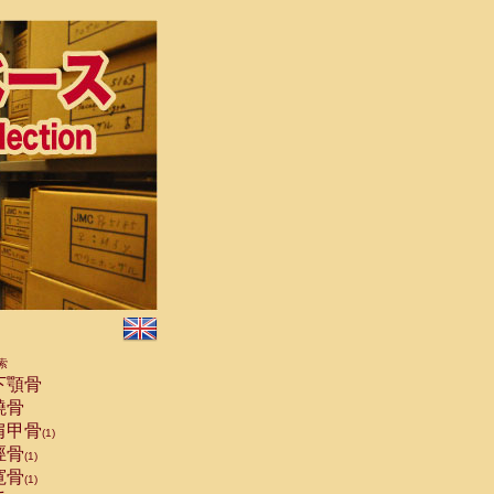
索
下顎骨
橈骨
肩甲骨
(1)
脛骨
(1)
寛骨
(1)