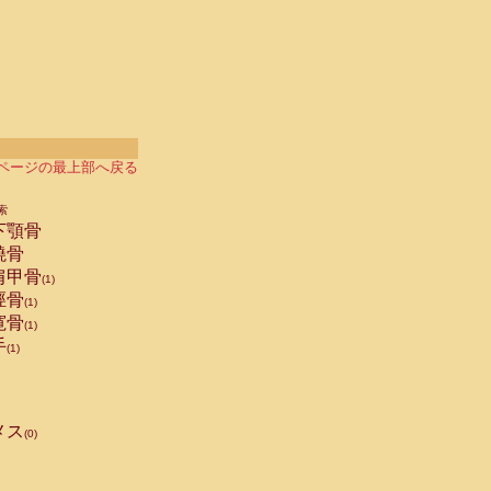
ページの最上部へ戻る
索
下顎骨
橈骨
肩甲骨
(1)
脛骨
(1)
寛骨
(1)
手
(1)
メス
(0)