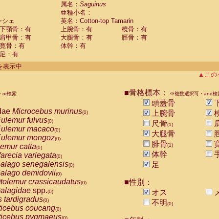
guinus midas
属名：
Saguinus
(0)
亜種小名：
guinus mystax
(0)
ンシェ
英名：Cotton-top Tamarin
uinus nigricollis
(0)
下顎骨：有
上腕骨：有
橈骨：有
guinus oedipus
(1)
肩甲骨：有
大腿骨：有
脛骨：有
uinus weddelli
(0)
寛骨：有
体幹：有
guinus
spp.
(0)
足：有
us trivirgatus
(0)
us albifrons
件を表示中
(0)
us apella
▲この
(0)
bus capucinus
(0)
us nigrivittatus
■骨格標本：
or検索
(0)
※複数選択可・and検
bus
spp.
頭蓋骨
(0)
miri boliviensis
dae
Microcebus murinus
(0)
上腕骨
(0)
miri sciureus
ulemur fulvus
(0)
(0)
尺骨
(1)
uatta caraya
ulemur macaco
(0)
(0)
大腿骨
uatta fusca
ulemur mongoz
(0)
(0)
腓骨
uatta seniculus
emur catta
(1)
(0)
(0)
uatta
spp.
体幹
arecia variegata
(0)
(0)
les belzebuth
alago senegalensis
足
(0)
(0)
les geoffroyi
alago demidovii
(0)
(0)
les paniscus
tolemur crassicaudatus
■性別：
(0)
(0)
les
spp.
alagidae
spp.
(0)
オス
(0)
othrix lagothricha
s tardigradus
(0)
(0)
不明
(0)
othrix lagothricha cana
ticebus coucang
(0)
(0)
Cacajao calvus rubicundus
ticebus pygmaeus
(0)
(0)