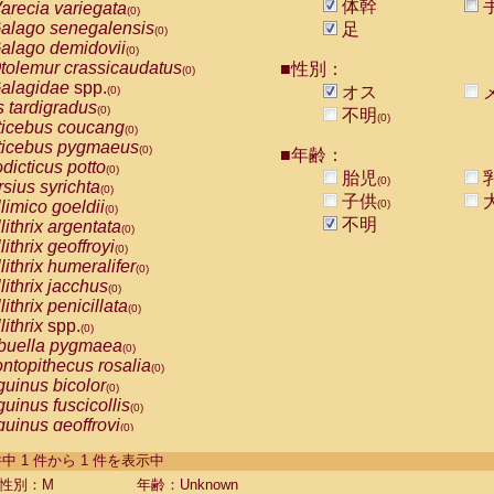
体幹
arecia variegata
(0)
alago senegalensis
足
(0)
alago demidovii
(0)
tolemur crassicaudatus
■性別：
(0)
alagidae
spp.
オス
(0)
s tardigradus
(0)
不明
(0)
ticebus coucang
(0)
ticebus pygmaeus
(0)
■年齢：
dicticus potto
(0)
胎児
(0)
rsius syrichta
(0)
子供
limico goeldii
(0)
(0)
不明
lithrix argentata
(0)
lithrix geoffroyi
(0)
lithrix humeralifer
(0)
lithrix jacchus
(0)
lithrix penicillata
(0)
lithrix
spp.
(0)
buella pygmaea
(0)
ntopithecus rosalia
(0)
uinus bicolor
(0)
uinus fuscicollis
(0)
uinus geoffroyi
(0)
uinus imperator
(0)
-1 件中 1 件から 1 件を表示中
uinus labiatus
(0)
guinus leucopus
性別：M
年齢：Unknown
(0)