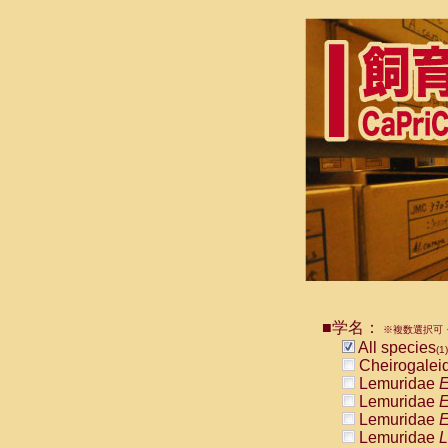
■学名：
※複数選択可・
All species
(1)
Cheirogalei
Lemuridae
E
Lemuridae
E
Lemuridae
E
Lemuridae
L