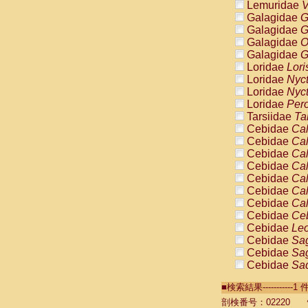
Lemuridae
V
Galagidae
G
Galagidae
G
Galagidae
O
Galagidae
G
Loridae
Lori
Loridae
Nyc
Loridae
Nyc
Loridae
Pero
Tarsiidae
Ta
Cebidae
Cal
Cebidae
Cal
Cebidae
Cal
Cebidae
Cal
Cebidae
Cal
Cebidae
Cal
Cebidae
Cal
Cebidae
Ce
Cebidae
Leo
Cebidae
Sag
Cebidae
Sag
Cebidae
Sag
Cebidae
Sag
■検索結果----------
Cebidae
Sag
Cebidae
Sa
剖検番号：02220