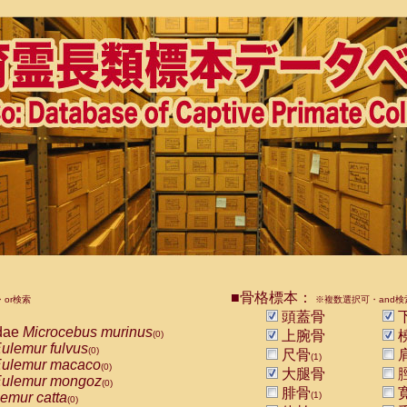
■骨格標本：
or検索
※複数選択可・and検
頭蓋骨
dae
Microcebus murinus
上腕骨
(0)
ulemur fulvus
(0)
尺骨
(1)
ulemur macaco
(0)
大腿骨
ulemur mongoz
(0)
腓骨
emur catta
(1)
(0)