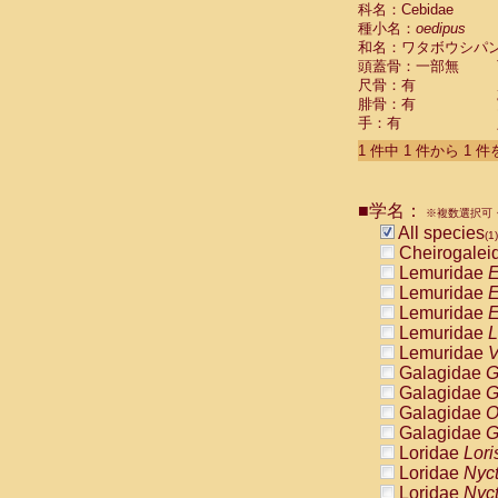
科名：Cebidae
Cebidae
Sa
種小名：
oedipus
Cebidae
Sa
和名：ワタボウシパ
Cebidae
Sag
頭蓋骨：一部無
Cebidae
Sa
尺骨：有
Cebidae
Sag
腓骨：有
Cebidae
Sa
手：有
Cebidae
Aot
Cebidae
Ceb
1 件中 1 件から 1 
Cebidae
Ceb
Cebidae
Ce
■学名：
Cebidae
Ceb
※複数選択可・
Cebidae
Ce
All species
(1)
Cebidae
Sai
Cheirogalei
Cebidae
Sai
Lemuridae
E
Atelidae
Alo
Lemuridae
E
Atelidae
Alo
Lemuridae
E
Atelidae
Alo
Lemuridae
L
Atelidae
Alo
Lemuridae
V
Atelidae
Ate
Galagidae
G
Atelidae
Ate
Galagidae
G
Atelidae
Ate
Galagidae
O
Atelidae
Ate
Galagidae
G
Atelidae
Lag
Loridae
Lori
Atelidae
Lag
Loridae
Nyc
Pitheciidae
Loridae
Nyc