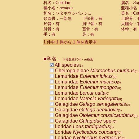
科名：Cebidae
Cebidae
Saguinus midas
属名：
Sa
(0)
種小名：
oedipus
亜種小名
Cebidae
Saguinus mystax
(0)
和名：ワタボウシパンシェ
英名：Cotto
Cebidae
Saguinus nigricollis
(0)
頭蓋骨：一部無
下顎骨：有
上腕骨：
Cebidae
Saguinus oedipus
(1)
尺骨：有
肩甲骨：有
大腿骨：
Cebidae
Saguinus weddelli
(0)
腓骨：有
寛骨：有
体幹：有
Cebidae
Saguinus
spp.
(0)
手：有
足：有
Cebidae
Aotus trivirgatus
(0)
Cebidae
Cebus albifrons
1 件中 1 件から 1 件を表示中
(0)
Cebidae
Cebus apella
(0)
Cebidae
Cebus capucinus
(0)
■学名：
Cebidae
Cebus nigrivittatus
※複数選択可・or検索
(0)
Cebidae
Cebus
spp.
All species
(0)
(1)
Cebidae
Saimiri boliviensis
Cheirogaleidae
Microcebus murinus
(0)
(0)
Cebidae
Saimiri sciureus
Lemuridae
Eulemur fulvus
(0)
(0)
Atelidae
Alouatta caraya
Lemuridae
Eulemur macaco
(0)
(0)
Atelidae
Alouatta fusca
Lemuridae
Eulemur mongoz
(0)
(0)
Atelidae
Alouatta seniculus
Lemuridae
Lemur catta
(0)
(0)
Atelidae
Alouatta
spp.
Lemuridae
Varecia variegata
(0)
(0)
Atelidae
Ateles belzebuth
Galagidae
Galago senegalensis
(0)
(0)
Atelidae
Ateles geoffroyi
Galagidae
Galago demidovii
(0)
(0)
Atelidae
Ateles paniscus
Galagidae
Otolemur crassicaudatus
(0)
(0)
Atelidae
Ateles
spp.
Galagidae
Galagidae
spp.
(0)
(0)
Atelidae
Lagothrix lagothricha
Loridae
Loris tardigradus
(0)
(0)
Atelidae
Lagothrix lagothricha cana
Loridae
Nycticebus coucang
(0)
(0)
Pitheciidae
Cacajao calvus rubicundu
Loridae
Nycticebus pygmaeus
(0)