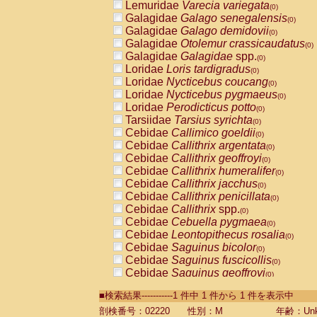
Lemuridae
Varecia variegata
(0)
Galagidae
Galago senegalensis
(0)
Galagidae
Galago demidovii
(0)
Galagidae
Otolemur crassicaudatus
(0)
Galagidae
Galagidae
spp.
(0)
Loridae
Loris tardigradus
(0)
Loridae
Nycticebus coucang
(0)
Loridae
Nycticebus pygmaeus
(0)
Loridae
Perodicticus potto
(0)
Tarsiidae
Tarsius syrichta
(0)
Cebidae
Callimico goeldii
(0)
Cebidae
Callithrix argentata
(0)
Cebidae
Callithrix geoffroyi
(0)
Cebidae
Callithrix humeralifer
(0)
Cebidae
Callithrix jacchus
(0)
Cebidae
Callithrix penicillata
(0)
Cebidae
Callithrix
spp.
(0)
Cebidae
Cebuella pygmaea
(0)
Cebidae
Leontopithecus rosalia
(0)
Cebidae
Saguinus bicolor
(0)
Cebidae
Saguinus fuscicollis
(0)
Cebidae
Saguinus geoffroyi
(0)
Cebidae
Saguinus imperator
(0)
■検索結果-----------1 件中 1 件から 1 件を表示中
Cebidae
Saguinus labiatus
(0)
Cebidae
Saguinus leucopus
剖検番号：02220
性別：M
年齢：Unk
(0)