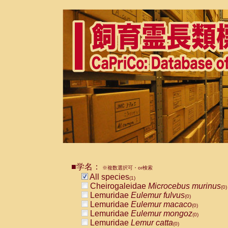
■学名：
※複数選択可・or検索
All species
(1)
Cheirogaleidae
Microcebus murinus
(0)
Lemuridae
Eulemur fulvus
(0)
Lemuridae
Eulemur macaco
(0)
Lemuridae
Eulemur mongoz
(0)
Lemuridae
Lemur catta
(0)