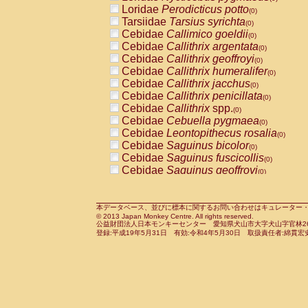
Pitheciidae
Callicebus cupreus
Loridae
Perodicticus potto
(0)
(0)
Pitheciidae
Callicebus donacophilus
Tarsiidae
Tarsius syrichta
(0
(0)
Pitheciidae
Callicebus moloch
Cebidae
Callimico goeldii
(0)
(0)
Pitheciidae
Callicebus torquatus
Cebidae
Callithrix argentata
(0)
(0)
Pitheciidae
Callicebus
spp.
Cebidae
Callithrix geoffroyi
(0)
(0)
Pitheciidae
Chiropotes satanas
Cebidae
Callithrix humeralifer
(0)
(0)
Pitheciidae
Pithecia monachus
Cebidae
Callithrix jacchus
(0)
(0)
Pitheciidae
Pithecia pithecia
Cebidae
Callithrix penicillata
(0)
(0)
Cercopithecidae
Cercocebus agilis
Cebidae
Callithrix
spp.
(0)
(0)
Cercopithecidae
Cercocebus galeritus
Cebidae
Cebuella pygmaea
(0)
Cercopithecidae
Cercocebus torquatu
Cebidae
Leontopithecus rosalia
(0)
Cercopithecidae
Cercocebus torquatus
Cebidae
Saguinus bicolor
(0)
Cercopithecidae
Cercocebus torquatu
Cebidae
Saguinus fuscicollis
(0)
Cercopithecidae
Cercocebus
hybrid
Cebidae
Saguinus geoffroyi
(0)
(0)
Cercopithecidae
Cercocebus
spp.
Cebidae
Saguinus imperator
(0)
(0)
Cercopithecidae
Lophocebus albigen
Cebidae
Saguinus labiatus
(0)
Cercopithecidae
Papio anubis
Cebidae
Saguinus leucopus
本データベース、並びに標本に関するお問い合わせはキュレーター・新宅勇太までお願い
(0)
(0)
© 2013 Japan Monkey Centre. All rights reserved.
Cercopithecidae
Papio cynocephalus
Cebidae
Saguinus midas
(
(0)
公益財団法人日本モンキーセンター 愛知県犬山市大字犬山字官林26番
Cercopithecidae
Papio hamadryas
Cebidae
Saguinus mystax
(0)
登録:平成19年5月31日 有効:令和4年5月30日 取扱責任者:綿貫宏
(0)
Cercopithecidae
Papio papio
Cebidae
Saguinus nigricollis
(0)
(0)
Cercopithecidae
Papio
spp.
Cebidae
Saguinus oedipus
(0)
(1)
Cercopithecidae
Mandrillus leucopha
Cebidae
Saguinus weddelli
(0)
Cercopithecidae
Mandrillus sphinx
Cebidae
Saguinus
spp.
(0)
(0)
Cercopithecidae
Theropithecus gelad
Cebidae
Aotus trivirgatus
(0)
Cercopithecidae
Macaca arctoides
Cebidae
Cebus albifrons
(0)
(0)