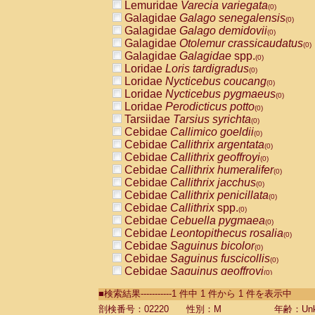
Lemuridae
Varecia variegata
(0)
Galagidae
Galago senegalensis
(0)
Galagidae
Galago demidovii
(0)
Galagidae
Otolemur crassicaudatus
(0)
Galagidae
Galagidae
spp.
(0)
Loridae
Loris tardigradus
(0)
Loridae
Nycticebus coucang
(0)
Loridae
Nycticebus pygmaeus
(0)
Loridae
Perodicticus potto
(0)
Tarsiidae
Tarsius syrichta
(0)
Cebidae
Callimico goeldii
(0)
Cebidae
Callithrix argentata
(0)
Cebidae
Callithrix geoffroyi
(0)
Cebidae
Callithrix humeralifer
(0)
Cebidae
Callithrix jacchus
(0)
Cebidae
Callithrix penicillata
(0)
Cebidae
Callithrix
spp.
(0)
Cebidae
Cebuella pygmaea
(0)
Cebidae
Leontopithecus rosalia
(0)
Cebidae
Saguinus bicolor
(0)
Cebidae
Saguinus fuscicollis
(0)
Cebidae
Saguinus geoffroyi
(0)
Cebidae
Saguinus imperator
(0)
■検索結果-----------1 件中 1 件から 1 件を表示中
Cebidae
Saguinus labiatus
(0)
Cebidae
Saguinus leucopus
剖検番号：02220
性別：M
年齢：Unk
(0)