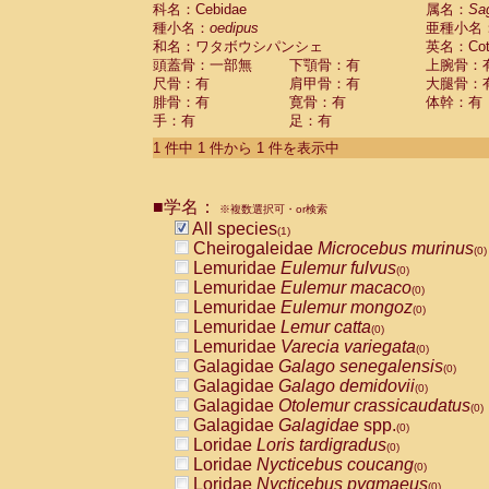
科名：Cebidae
Cebidae
Saguinus midas
属名：
Sa
(0)
種小名：
oedipus
亜種小名
Cebidae
Saguinus mystax
(0)
和名：ワタボウシパンシェ
英名：Cotto
Cebidae
Saguinus nigricollis
(0)
頭蓋骨：一部無
下顎骨：有
上腕骨：
Cebidae
Saguinus oedipus
(1)
尺骨：有
肩甲骨：有
大腿骨：
Cebidae
Saguinus weddelli
(0)
腓骨：有
寛骨：有
体幹：有
Cebidae
Saguinus
spp.
(0)
手：有
足：有
Cebidae
Aotus trivirgatus
(0)
Cebidae
Cebus albifrons
1 件中 1 件から 1 件を表示中
(0)
Cebidae
Cebus apella
(0)
Cebidae
Cebus capucinus
(0)
■学名：
Cebidae
Cebus nigrivittatus
※複数選択可・or検索
(0)
Cebidae
Cebus
spp.
All species
(0)
(1)
Cebidae
Saimiri boliviensis
Cheirogaleidae
Microcebus murinus
(0)
(0)
Cebidae
Saimiri sciureus
Lemuridae
Eulemur fulvus
(0)
(0)
Atelidae
Alouatta caraya
Lemuridae
Eulemur macaco
(0)
(0)
Atelidae
Alouatta fusca
Lemuridae
Eulemur mongoz
(0)
(0)
Atelidae
Alouatta seniculus
Lemuridae
Lemur catta
(0)
(0)
Atelidae
Alouatta
spp.
Lemuridae
Varecia variegata
(0)
(0)
Atelidae
Ateles belzebuth
Galagidae
Galago senegalensis
(0)
(0)
Atelidae
Ateles geoffroyi
Galagidae
Galago demidovii
(0)
(0)
Atelidae
Ateles paniscus
Galagidae
Otolemur crassicaudatus
(0)
(0)
Atelidae
Ateles
spp.
Galagidae
Galagidae
spp.
(0)
(0)
Atelidae
Lagothrix lagothricha
Loridae
Loris tardigradus
(0)
(0)
Atelidae
Lagothrix lagothricha cana
Loridae
Nycticebus coucang
(0)
(0)
Pitheciidae
Cacajao calvus rubicundu
Loridae
Nycticebus pygmaeus
(0)