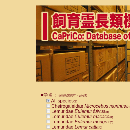
■学名：
※複数選択可・or検索
All species
(1)
Cheirogaleidae
Microcebus murinus
(0)
Lemuridae
Eulemur fulvus
(0)
Lemuridae
Eulemur macaco
(0)
Lemuridae
Eulemur mongoz
(0)
Lemuridae
Lemur catta
(0)