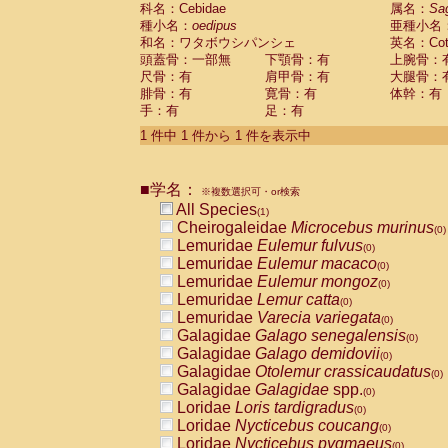
科名：Cebidae
Cebidae
Saguinus midas
属名：
Sa
(0)
種小名：
oedipus
亜種小名
Cebidae
Saguinus mystax
(0)
和名：ワタボウシパンシェ
英名：Cotto
Cebidae
Saguinus nigricollis
(0)
頭蓋骨：一部無
下顎骨：有
上腕骨：
Cebidae
Saguinus oedipus
(1)
尺骨：有
肩甲骨：有
大腿骨：
Cebidae
Saguinus weddelli
(0)
腓骨：有
寛骨：有
体幹：有
Cebidae
Saguinus
spp.
(0)
手：有
足：有
Cebidae
Aotus trivirgatus
(0)
Cebidae
Cebus albifrons
1 件中 1 件から 1 件を表示中
(0)
Cebidae
Cebus apella
(0)
Cebidae
Cebus capucinus
(0)
■学名：
Cebidae
Cebus nigrivittatus
※複数選択可・or検索
(0)
Cebidae
Cebus
spp.
All Species
(0)
(1)
Cebidae
Saimiri boliviensis
Cheirogaleidae
Microcebus murinus
(0)
(0)
Cebidae
Saimiri sciureus
Lemuridae
Eulemur fulvus
(0)
(0)
Atelidae
Alouatta caraya
Lemuridae
Eulemur macaco
(0)
(0)
Atelidae
Alouatta fusca
Lemuridae
Eulemur mongoz
(0)
(0)
Atelidae
Alouatta seniculus
Lemuridae
Lemur catta
(0)
(0)
Atelidae
Alouatta
spp.
Lemuridae
Varecia variegata
(0)
(0)
Atelidae
Ateles belzebuth
Galagidae
Galago senegalensis
(0)
(0)
Atelidae
Ateles geoffroyi
Galagidae
Galago demidovii
(0)
(0)
Atelidae
Ateles paniscus
Galagidae
Otolemur crassicaudatus
(0)
(0)
Atelidae
Ateles
spp.
Galagidae
Galagidae
spp.
(0)
(0)
Atelidae
Lagothrix lagothricha
Loridae
Loris tardigradus
(0)
(0)
Atelidae
Lagothrix lagothricha cana
Loridae
Nycticebus coucang
(0)
(0)
Pitheciidae
Cacajao calvus rubicundu
Loridae
Nycticebus pygmaeus
(0)