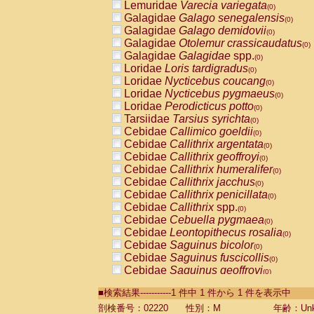
Lemuridae
Varecia variegata
(0)
Galagidae
Galago senegalensis
(0)
Galagidae
Galago demidovii
(0)
Galagidae
Otolemur crassicaudatus
(0)
Galagidae
Galagidae
spp.
(0)
Loridae
Loris tardigradus
(0)
Loridae
Nycticebus coucang
(0)
Loridae
Nycticebus pygmaeus
(0)
Loridae
Perodicticus potto
(0)
Tarsiidae
Tarsius syrichta
(0)
Cebidae
Callimico goeldii
(0)
Cebidae
Callithrix argentata
(0)
Cebidae
Callithrix geoffroyi
(0)
Cebidae
Callithrix humeralifer
(0)
Cebidae
Callithrix jacchus
(0)
Cebidae
Callithrix penicillata
(0)
Cebidae
Callithrix
spp.
(0)
Cebidae
Cebuella pygmaea
(0)
Cebidae
Leontopithecus rosalia
(0)
Cebidae
Saguinus bicolor
(0)
Cebidae
Saguinus fuscicollis
(0)
Cebidae
Saguinus geoffroyi
(0)
Cebidae
Saguinus imperator
(0)
■検索結果-----------1 件中 1 件から 1 件を表示中
Cebidae
Saguinus labiatus
(0)
Cebidae
Saguinus leucopus
剖検番号：02220
性別：M
年齢：Unk
(0)