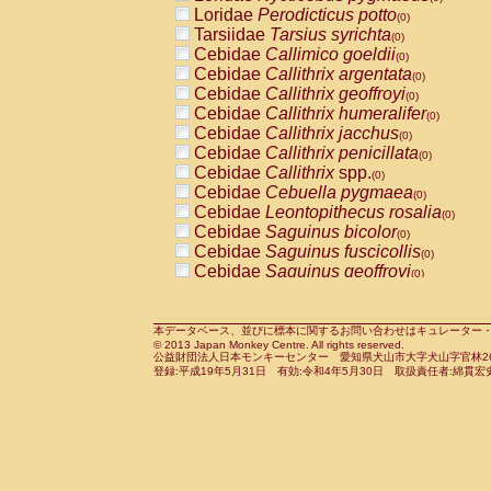
Pitheciidae
Callicebus cupreus
Loridae
Perodicticus potto
(0)
(0)
Pitheciidae
Callicebus donacophilus
Tarsiidae
Tarsius syrichta
(0
(0)
Pitheciidae
Callicebus moloch
Cebidae
Callimico goeldii
(0)
(0)
Pitheciidae
Callicebus torquatus
Cebidae
Callithrix argentata
(0)
(0)
Pitheciidae
Callicebus
spp.
Cebidae
Callithrix geoffroyi
(0)
(0)
Pitheciidae
Chiropotes satanas
Cebidae
Callithrix humeralifer
(0)
(0)
Pitheciidae
Pithecia monachus
Cebidae
Callithrix jacchus
(0)
(0)
Pitheciidae
Pithecia pithecia
Cebidae
Callithrix penicillata
(0)
(0)
Cercopithecidae
Cercocebus agilis
Cebidae
Callithrix
spp.
(0)
(0)
Cercopithecidae
Cercocebus galeritus
Cebidae
Cebuella pygmaea
(0)
Cercopithecidae
Cercocebus torquatu
Cebidae
Leontopithecus rosalia
(0)
Cercopithecidae
Cercocebus torquatus
Cebidae
Saguinus bicolor
(0)
Cercopithecidae
Cercocebus torquatu
Cebidae
Saguinus fuscicollis
(0)
Cercopithecidae
Cercocebus
hybrid
Cebidae
Saguinus geoffroyi
(0)
(0)
Cercopithecidae
Cercocebus
spp.
Cebidae
Saguinus imperator
(0)
(0)
Cercopithecidae
Lophocebus albigen
Cebidae
Saguinus labiatus
(0)
Cercopithecidae
Papio anubis
Cebidae
Saguinus leucopus
本データベース、並びに標本に関するお問い合わせはキュレーター・新宅勇太までお願い
(0)
(0)
© 2013 Japan Monkey Centre. All rights reserved.
Cercopithecidae
Papio cynocephalus
Cebidae
Saguinus midas
(
(0)
公益財団法人日本モンキーセンター 愛知県犬山市大字犬山字官林26番
Cercopithecidae
Papio hamadryas
Cebidae
Saguinus mystax
(0)
登録:平成19年5月31日 有効:令和4年5月30日 取扱責任者:綿貫宏
(0)
Cercopithecidae
Papio papio
Cebidae
Saguinus nigricollis
(0)
(0)
Cercopithecidae
Papio
spp.
Cebidae
Saguinus oedipus
(0)
(1)
Cercopithecidae
Mandrillus leucopha
Cebidae
Saguinus weddelli
(0)
Cercopithecidae
Mandrillus sphinx
Cebidae
Saguinus
spp.
(0)
(0)
Cercopithecidae
Theropithecus gelad
Cebidae
Aotus trivirgatus
(0)
Cercopithecidae
Macaca arctoides
Cebidae
Cebus albifrons
(0)
(0)