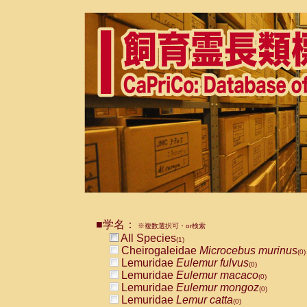
■学名：
※複数選択可・or検索
All Species
(1)
Cheirogaleidae
Microcebus murinus
(0)
Lemuridae
Eulemur fulvus
(0)
Lemuridae
Eulemur macaco
(0)
Lemuridae
Eulemur mongoz
(0)
Lemuridae
Lemur catta
(0)