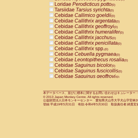
Pitheciidae
Callicebus cupreus
Loridae
Perodicticus potto
(0)
(0)
Pitheciidae
Callicebus donacophilus
Tarsiidae
Tarsius syrichta
(0
(0)
Pitheciidae
Callicebus moloch
Cebidae
Callimico goeldii
(0)
(0)
Pitheciidae
Callicebus torquatus
Cebidae
Callithrix argentata
(0)
(0)
Pitheciidae
Callicebus
spp.
Cebidae
Callithrix geoffroyi
(0)
(0)
Pitheciidae
Chiropotes satanas
Cebidae
Callithrix humeralifer
(0)
(0)
Pitheciidae
Pithecia monachus
Cebidae
Callithrix jacchus
(0)
(0)
Pitheciidae
Pithecia pithecia
Cebidae
Callithrix penicillata
(0)
(0)
Cercopithecidae
Cercocebus agilis
Cebidae
Callithrix
spp.
(0)
(0)
Cercopithecidae
Cercocebus galeritus
Cebidae
Cebuella pygmaea
(0)
Cercopithecidae
Cercocebus torquatu
Cebidae
Leontopithecus rosalia
(0)
Cercopithecidae
Cercocebus torquatus
Cebidae
Saguinus bicolor
(0)
Cercopithecidae
Cercocebus torquatu
Cebidae
Saguinus fuscicollis
(0)
Cercopithecidae
Cercocebus
hybrid
Cebidae
Saguinus geoffroyi
(0)
(0)
Cercopithecidae
Cercocebus
spp.
Cebidae
Saguinus imperator
(0)
(0)
Cercopithecidae
Lophocebus albigen
Cebidae
Saguinus labiatus
(0)
Cercopithecidae
Papio anubis
Cebidae
Saguinus leucopus
本データベース、並びに標本に関するお問い合わせはキュレーター・新宅勇太までお願い
(0)
(0)
© 2013 Japan Monkey Centre. All rights reserved.
Cercopithecidae
Papio cynocephalus
Cebidae
Saguinus midas
(
(0)
公益財団法人日本モンキーセンター 愛知県犬山市大字犬山字官林26番
Cercopithecidae
Papio hamadryas
Cebidae
Saguinus mystax
(0)
登録:平成19年5月31日 有効:令和4年5月30日 取扱責任者:綿貫宏
(0)
Cercopithecidae
Papio papio
Cebidae
Saguinus nigricollis
(0)
(0)
Cercopithecidae
Papio
spp.
Cebidae
Saguinus oedipus
(0)
(1)
Cercopithecidae
Mandrillus leucopha
Cebidae
Saguinus weddelli
(0)
Cercopithecidae
Mandrillus sphinx
Cebidae
Saguinus
spp.
(0)
(0)
Cercopithecidae
Theropithecus gelad
Cebidae
Aotus trivirgatus
(0)
Cercopithecidae
Macaca arctoides
Cebidae
Cebus albifrons
(0)
(0)