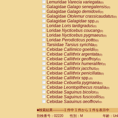
Lemuridae
Varecia variegata
(0)
Galagidae
Galago senegalensis
(0)
Galagidae
Galago demidovii
(0)
Galagidae
Otolemur crassicaudatus
(0)
Galagidae
Galagidae
spp.
(0)
Loridae
Loris tardigradus
(0)
Loridae
Nycticebus coucang
(0)
Loridae
Nycticebus pygmaeus
(0)
Loridae
Perodicticus potto
(0)
Tarsiidae
Tarsius syrichta
(0)
Cebidae
Callimico goeldii
(0)
Cebidae
Callithrix argentata
(0)
Cebidae
Callithrix geoffroyi
(0)
Cebidae
Callithrix humeralifer
(0)
Cebidae
Callithrix jacchus
(0)
Cebidae
Callithrix penicillata
(0)
Cebidae
Callithrix
spp.
(0)
Cebidae
Cebuella pygmaea
(0)
Cebidae
Leontopithecus rosalia
(0)
Cebidae
Saguinus bicolor
(0)
Cebidae
Saguinus fuscicollis
(0)
Cebidae
Saguinus geoffroyi
(0)
Cebidae
Saguinus imperator
(0)
■検索結果-----------1 件中 1 件から 1 件を表示中
Cebidae
Saguinus labiatus
(0)
Cebidae
Saguinus leucopus
剖検番号：02220
性別：M
年齢：Unk
(0)