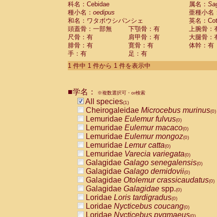
科名：Cebidae
Cebidae
Saguinus midas
属名：
Sa
(0)
種小名：
oedipus
亜種小名
Cebidae
Saguinus mystax
(0)
和名：ワタボウシパンシェ
英名：Cotto
Cebidae
Saguinus nigricollis
(0)
頭蓋骨：一部無
下顎骨：有
上腕骨：
Cebidae
Saguinus oedipus
(1)
尺骨：有
肩甲骨：有
大腿骨：
Cebidae
Saguinus weddelli
(0)
腓骨：有
寛骨：有
体幹：有
Cebidae
Saguinus
spp.
(0)
手：有
足：有
Cebidae
Aotus trivirgatus
(0)
Cebidae
Cebus albifrons
1 件中 1 件から 1 件を表示中
(0)
Cebidae
Cebus apella
(0)
Cebidae
Cebus capucinus
(0)
■学名：
Cebidae
Cebus nigrivittatus
※複数選択可・or検索
(0)
Cebidae
Cebus
spp.
All species
(0)
(1)
Cebidae
Saimiri boliviensis
Cheirogaleidae
Microcebus murinus
(0)
(0)
Cebidae
Saimiri sciureus
Lemuridae
Eulemur fulvus
(0)
(0)
Atelidae
Alouatta caraya
Lemuridae
Eulemur macaco
(0)
(0)
Atelidae
Alouatta fusca
Lemuridae
Eulemur mongoz
(0)
(0)
Atelidae
Alouatta seniculus
Lemuridae
Lemur catta
(0)
(0)
Atelidae
Alouatta
spp.
Lemuridae
Varecia variegata
(0)
(0)
Atelidae
Ateles belzebuth
Galagidae
Galago senegalensis
(0)
(0)
Atelidae
Ateles geoffroyi
Galagidae
Galago demidovii
(0)
(0)
Atelidae
Ateles paniscus
Galagidae
Otolemur crassicaudatus
(0)
(0)
Atelidae
Ateles
spp.
Galagidae
Galagidae
spp.
(0)
(0)
Atelidae
Lagothrix lagothricha
Loridae
Loris tardigradus
(0)
(0)
Atelidae
Lagothrix lagothricha cana
Loridae
Nycticebus coucang
(0)
(0)
Pitheciidae
Cacajao calvus rubicundu
Loridae
Nycticebus pygmaeus
(0)