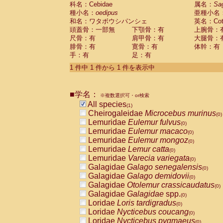
科名：Cebidae
Cebidae
Saguinus midas
属名：
Sa
(0)
種小名：
oedipus
亜種小名
Cebidae
Saguinus mystax
(0)
和名：ワタボウシパンシェ
英名：Cotto
Cebidae
Saguinus nigricollis
(0)
頭蓋骨：一部無
下顎骨：有
上腕骨：
Cebidae
Saguinus oedipus
(1)
尺骨：有
肩甲骨：有
大腿骨：
Cebidae
Saguinus weddelli
(0)
腓骨：有
寛骨：有
体幹：有
Cebidae
Saguinus
spp.
(0)
手：有
足：有
Cebidae
Aotus trivirgatus
(0)
Cebidae
Cebus albifrons
1 件中 1 件から 1 件を表示中
(0)
Cebidae
Cebus apella
(0)
Cebidae
Cebus capucinus
(0)
■学名：
Cebidae
Cebus nigrivittatus
※複数選択可・or検索
(0)
Cebidae
Cebus
spp.
All species
(0)
(1)
Cebidae
Saimiri boliviensis
Cheirogaleidae
Microcebus murinus
(0)
(0)
Cebidae
Saimiri sciureus
Lemuridae
Eulemur fulvus
(0)
(0)
Atelidae
Alouatta caraya
Lemuridae
Eulemur macaco
(0)
(0)
Atelidae
Alouatta fusca
Lemuridae
Eulemur mongoz
(0)
(0)
Atelidae
Alouatta seniculus
Lemuridae
Lemur catta
(0)
(0)
Atelidae
Alouatta
spp.
Lemuridae
Varecia variegata
(0)
(0)
Atelidae
Ateles belzebuth
Galagidae
Galago senegalensis
(0)
(0)
Atelidae
Ateles geoffroyi
Galagidae
Galago demidovii
(0)
(0)
Atelidae
Ateles paniscus
Galagidae
Otolemur crassicaudatus
(0)
(0)
Atelidae
Ateles
spp.
Galagidae
Galagidae
spp.
(0)
(0)
Atelidae
Lagothrix lagothricha
Loridae
Loris tardigradus
(0)
(0)
Atelidae
Lagothrix lagothricha cana
Loridae
Nycticebus coucang
(0)
(0)
Pitheciidae
Cacajao calvus rubicundu
Loridae
Nycticebus pygmaeus
(0)