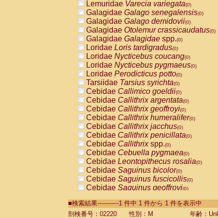
Lemuridae
Varecia variegata
(0)
Galagidae
Galago senegalensis
(0)
Galagidae
Galago demidovii
(0)
Galagidae
Otolemur crassicaudatus
(0)
Galagidae
Galagidae
spp.
(0)
Loridae
Loris tardigradus
(0)
Loridae
Nycticebus coucang
(0)
Loridae
Nycticebus pygmaeus
(0)
Loridae
Perodicticus potto
(0)
Tarsiidae
Tarsius syrichta
(0)
Cebidae
Callimico goeldii
(0)
Cebidae
Callithrix argentata
(0)
Cebidae
Callithrix geoffroyi
(0)
Cebidae
Callithrix humeralifer
(0)
Cebidae
Callithrix jacchus
(0)
Cebidae
Callithrix penicillata
(0)
Cebidae
Callithrix
spp.
(0)
Cebidae
Cebuella pygmaea
(0)
Cebidae
Leontopithecus rosalia
(0)
Cebidae
Saguinus bicolor
(0)
Cebidae
Saguinus fuscicollis
(0)
Cebidae
Saguinus geoffroyi
(0)
Cebidae
Saguinus imperator
(0)
■検索結果-----------1 件中 1 件から 1 件を表示中
Cebidae
Saguinus labiatus
(0)
Cebidae
Saguinus leucopus
剖検番号：02220
性別：M
年齢：Unk
(0)