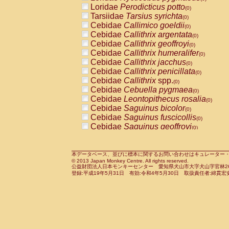
Pitheciidae
Callicebus cupreus
Loridae
Perodicticus potto
(0)
(0)
Pitheciidae
Callicebus donacophilus
Tarsiidae
Tarsius syrichta
(0
(0)
Pitheciidae
Callicebus moloch
Cebidae
Callimico goeldii
(0)
(0)
Pitheciidae
Callicebus torquatus
Cebidae
Callithrix argentata
(0)
(0)
Pitheciidae
Callicebus
spp.
Cebidae
Callithrix geoffroyi
(0)
(0)
Pitheciidae
Chiropotes satanas
Cebidae
Callithrix humeralifer
(0)
(0)
Pitheciidae
Pithecia monachus
Cebidae
Callithrix jacchus
(0)
(0)
Pitheciidae
Pithecia pithecia
Cebidae
Callithrix penicillata
(0)
(0)
Cercopithecidae
Cercocebus agilis
Cebidae
Callithrix
spp.
(0)
(0)
Cercopithecidae
Cercocebus galeritus
Cebidae
Cebuella pygmaea
(0)
Cercopithecidae
Cercocebus torquatu
Cebidae
Leontopithecus rosalia
(0)
Cercopithecidae
Cercocebus torquatus
Cebidae
Saguinus bicolor
(0)
Cercopithecidae
Cercocebus torquatu
Cebidae
Saguinus fuscicollis
(0)
Cercopithecidae
Cercocebus
hybrid
Cebidae
Saguinus geoffroyi
(0)
(0)
Cercopithecidae
Cercocebus
spp.
Cebidae
Saguinus imperator
(0)
(0)
Cercopithecidae
Lophocebus albigen
Cebidae
Saguinus labiatus
(0)
Cercopithecidae
Papio anubis
Cebidae
Saguinus leucopus
本データベース、並びに標本に関するお問い合わせはキュレーター・新宅勇太までお願い
(0)
(0)
© 2013 Japan Monkey Centre. All rights reserved.
Cercopithecidae
Papio cynocephalus
Cebidae
Saguinus midas
(
(0)
公益財団法人日本モンキーセンター 愛知県犬山市大字犬山字官林26番
Cercopithecidae
Papio hamadryas
Cebidae
Saguinus mystax
(0)
登録:平成19年5月31日 有効:令和4年5月30日 取扱責任者:綿貫宏
(0)
Cercopithecidae
Papio papio
Cebidae
Saguinus nigricollis
(0)
(0)
Cercopithecidae
Papio
spp.
Cebidae
Saguinus oedipus
(0)
(1)
Cercopithecidae
Mandrillus leucopha
Cebidae
Saguinus weddelli
(0)
Cercopithecidae
Mandrillus sphinx
Cebidae
Saguinus
spp.
(0)
(0)
Cercopithecidae
Theropithecus gelad
Cebidae
Aotus trivirgatus
(0)
Cercopithecidae
Macaca arctoides
Cebidae
Cebus albifrons
(0)
(0)