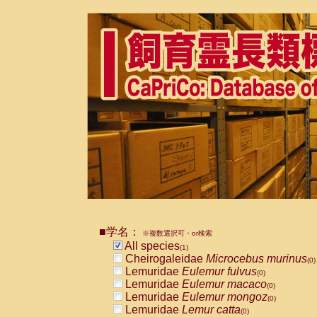
■学名：
※複数選択可・or検索
All species
(1)
Cheirogaleidae
Microcebus murinus
(0)
Lemuridae
Eulemur fulvus
(0)
Lemuridae
Eulemur macaco
(0)
Lemuridae
Eulemur mongoz
(0)
Lemuridae
Lemur catta
(0)