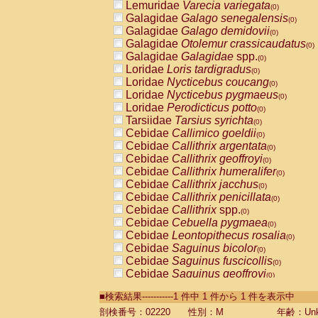
Lemuridae
Varecia variegata
(0)
Galagidae
Galago senegalensis
(0)
Galagidae
Galago demidovii
(0)
Galagidae
Otolemur crassicaudatus
(0)
Galagidae
Galagidae
spp.
(0)
Loridae
Loris tardigradus
(0)
Loridae
Nycticebus coucang
(0)
Loridae
Nycticebus pygmaeus
(0)
Loridae
Perodicticus potto
(0)
Tarsiidae
Tarsius syrichta
(0)
Cebidae
Callimico goeldii
(0)
Cebidae
Callithrix argentata
(0)
Cebidae
Callithrix geoffroyi
(0)
Cebidae
Callithrix humeralifer
(0)
Cebidae
Callithrix jacchus
(0)
Cebidae
Callithrix penicillata
(0)
Cebidae
Callithrix
spp.
(0)
Cebidae
Cebuella pygmaea
(0)
Cebidae
Leontopithecus rosalia
(0)
Cebidae
Saguinus bicolor
(0)
Cebidae
Saguinus fuscicollis
(0)
Cebidae
Saguinus geoffroyi
(0)
Cebidae
Saguinus imperator
(0)
■検索結果-----------1 件中 1 件から 1 件を表示中
Cebidae
Saguinus labiatus
(0)
Cebidae
Saguinus leucopus
剖検番号：02220
性別：M
年齢：Unk
(0)