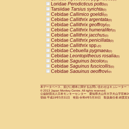
Pitheciidae
Callicebus cupreus
Loridae
Perodicticus potto
(0)
(0)
Pitheciidae
Callicebus donacophilus
Tarsiidae
Tarsius syrichta
(0
(0)
Pitheciidae
Callicebus moloch
Cebidae
Callimico goeldii
(0)
(0)
Pitheciidae
Callicebus torquatus
Cebidae
Callithrix argentata
(0)
(0)
Pitheciidae
Callicebus
spp.
Cebidae
Callithrix geoffroyi
(0)
(0)
Pitheciidae
Chiropotes satanas
Cebidae
Callithrix humeralifer
(0)
(0)
Pitheciidae
Pithecia monachus
Cebidae
Callithrix jacchus
(0)
(0)
Pitheciidae
Pithecia pithecia
Cebidae
Callithrix penicillata
(0)
(0)
Cercopithecidae
Cercocebus agilis
Cebidae
Callithrix
spp.
(0)
(0)
Cercopithecidae
Cercocebus galeritus
Cebidae
Cebuella pygmaea
(0)
Cercopithecidae
Cercocebus torquatu
Cebidae
Leontopithecus rosalia
(0)
Cercopithecidae
Cercocebus torquatus
Cebidae
Saguinus bicolor
(0)
Cercopithecidae
Cercocebus torquatu
Cebidae
Saguinus fuscicollis
(0)
Cercopithecidae
Cercocebus
hybrid
Cebidae
Saguinus geoffroyi
(0)
(0)
Cercopithecidae
Cercocebus
spp.
Cebidae
Saguinus imperator
(0)
(0)
Cercopithecidae
Lophocebus albigen
Cebidae
Saguinus labiatus
(0)
Cercopithecidae
Papio anubis
Cebidae
Saguinus leucopus
本データベース、並びに標本に関するお問い合わせはキュレーター・新宅勇太までお願い
(0)
(0)
© 2013 Japan Monkey Centre. All rights reserved.
Cercopithecidae
Papio cynocephalus
Cebidae
Saguinus midas
(
(0)
公益財団法人日本モンキーセンター 愛知県犬山市大字犬山字官林26番
Cercopithecidae
Papio hamadryas
Cebidae
Saguinus mystax
(0)
登録:平成19年5月31日 有効:令和4年5月30日 取扱責任者:綿貫宏
(0)
Cercopithecidae
Papio papio
Cebidae
Saguinus nigricollis
(0)
(0)
Cercopithecidae
Papio
spp.
Cebidae
Saguinus oedipus
(0)
(1)
Cercopithecidae
Mandrillus leucopha
Cebidae
Saguinus weddelli
(0)
Cercopithecidae
Mandrillus sphinx
Cebidae
Saguinus
spp.
(0)
(0)
Cercopithecidae
Theropithecus gelad
Cebidae
Aotus trivirgatus
(0)
Cercopithecidae
Macaca arctoides
Cebidae
Cebus albifrons
(0)
(0)