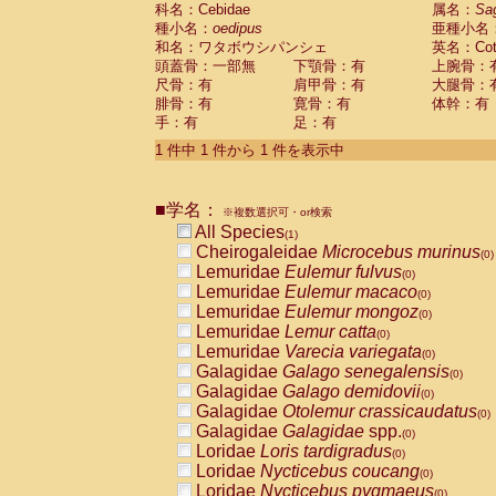
科名：Cebidae
Cebidae
Saguinus midas
属名：
Sa
(0)
種小名：
oedipus
亜種小名
Cebidae
Saguinus mystax
(0)
和名：ワタボウシパンシェ
英名：Cotto
Cebidae
Saguinus nigricollis
(0)
頭蓋骨：一部無
下顎骨：有
上腕骨：
Cebidae
Saguinus oedipus
(1)
尺骨：有
肩甲骨：有
大腿骨：
Cebidae
Saguinus weddelli
(0)
腓骨：有
寛骨：有
体幹：有
Cebidae
Saguinus
spp.
(0)
手：有
足：有
Cebidae
Aotus trivirgatus
(0)
Cebidae
Cebus albifrons
1 件中 1 件から 1 件を表示中
(0)
Cebidae
Cebus apella
(0)
Cebidae
Cebus capucinus
(0)
■学名：
Cebidae
Cebus nigrivittatus
※複数選択可・or検索
(0)
Cebidae
Cebus
spp.
All Species
(0)
(1)
Cebidae
Saimiri boliviensis
Cheirogaleidae
Microcebus murinus
(0)
(0)
Cebidae
Saimiri sciureus
Lemuridae
Eulemur fulvus
(0)
(0)
Atelidae
Alouatta caraya
Lemuridae
Eulemur macaco
(0)
(0)
Atelidae
Alouatta fusca
Lemuridae
Eulemur mongoz
(0)
(0)
Atelidae
Alouatta seniculus
Lemuridae
Lemur catta
(0)
(0)
Atelidae
Alouatta
spp.
Lemuridae
Varecia variegata
(0)
(0)
Atelidae
Ateles belzebuth
Galagidae
Galago senegalensis
(0)
(0)
Atelidae
Ateles geoffroyi
Galagidae
Galago demidovii
(0)
(0)
Atelidae
Ateles paniscus
Galagidae
Otolemur crassicaudatus
(0)
(0)
Atelidae
Ateles
spp.
Galagidae
Galagidae
spp.
(0)
(0)
Atelidae
Lagothrix lagothricha
Loridae
Loris tardigradus
(0)
(0)
Atelidae
Lagothrix lagothricha cana
Loridae
Nycticebus coucang
(0)
(0)
Pitheciidae
Cacajao calvus rubicundu
Loridae
Nycticebus pygmaeus
(0)