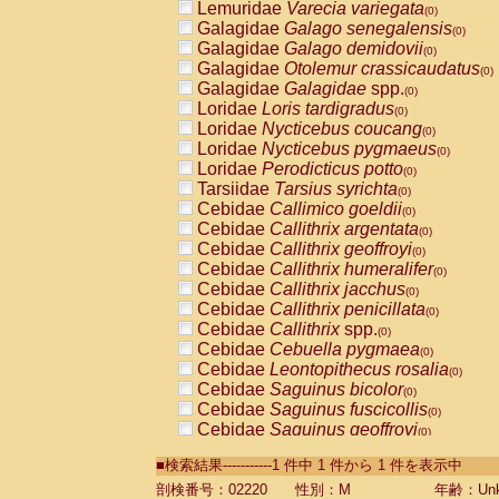
Lemuridae
Varecia variegata
(0)
Galagidae
Galago senegalensis
(0)
Galagidae
Galago demidovii
(0)
Galagidae
Otolemur crassicaudatus
(0)
Galagidae
Galagidae
spp.
(0)
Loridae
Loris tardigradus
(0)
Loridae
Nycticebus coucang
(0)
Loridae
Nycticebus pygmaeus
(0)
Loridae
Perodicticus potto
(0)
Tarsiidae
Tarsius syrichta
(0)
Cebidae
Callimico goeldii
(0)
Cebidae
Callithrix argentata
(0)
Cebidae
Callithrix geoffroyi
(0)
Cebidae
Callithrix humeralifer
(0)
Cebidae
Callithrix jacchus
(0)
Cebidae
Callithrix penicillata
(0)
Cebidae
Callithrix
spp.
(0)
Cebidae
Cebuella pygmaea
(0)
Cebidae
Leontopithecus rosalia
(0)
Cebidae
Saguinus bicolor
(0)
Cebidae
Saguinus fuscicollis
(0)
Cebidae
Saguinus geoffroyi
(0)
Cebidae
Saguinus imperator
(0)
■検索結果-----------1 件中 1 件から 1 件を表示中
Cebidae
Saguinus labiatus
(0)
Cebidae
Saguinus leucopus
剖検番号：02220
性別：M
年齢：Unk
(0)