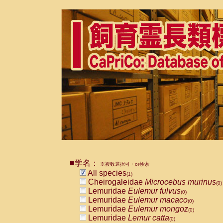
■学名：
※複数選択可・or検索
All species
(1)
Cheirogaleidae
Microcebus murinus
(0)
Lemuridae
Eulemur fulvus
(0)
Lemuridae
Eulemur macaco
(0)
Lemuridae
Eulemur mongoz
(0)
Lemuridae
Lemur catta
(0)