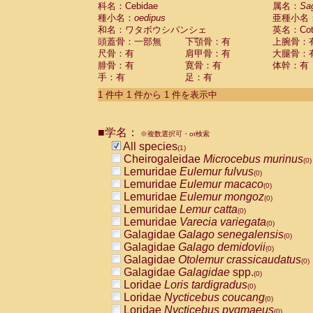
科名：Cebidae
Cebidae
Saguinus midas
属名：
Sa
(0)
種小名：
oedipus
亜種小名
Cebidae
Saguinus mystax
(0)
和名：ワタボウシパンシェ
英名：Cotto
Cebidae
Saguinus nigricollis
(0)
頭蓋骨：一部無
下顎骨：有
上腕骨：
Cebidae
Saguinus oedipus
(1)
尺骨：有
肩甲骨：有
大腿骨：
Cebidae
Saguinus weddelli
(0)
腓骨：有
寛骨：有
体幹：有
Cebidae
Saguinus
spp.
(0)
手：有
足：有
Cebidae
Aotus trivirgatus
(0)
Cebidae
Cebus albifrons
1 件中 1 件から 1 件を表示中
(0)
Cebidae
Cebus apella
(0)
Cebidae
Cebus capucinus
(0)
■学名：
Cebidae
Cebus nigrivittatus
※複数選択可・or検索
(0)
Cebidae
Cebus
spp.
All species
(0)
(1)
Cebidae
Saimiri boliviensis
Cheirogaleidae
Microcebus murinus
(0)
(0)
Cebidae
Saimiri sciureus
Lemuridae
Eulemur fulvus
(0)
(0)
Atelidae
Alouatta caraya
Lemuridae
Eulemur macaco
(0)
(0)
Atelidae
Alouatta fusca
Lemuridae
Eulemur mongoz
(0)
(0)
Atelidae
Alouatta seniculus
Lemuridae
Lemur catta
(0)
(0)
Atelidae
Alouatta
spp.
Lemuridae
Varecia variegata
(0)
(0)
Atelidae
Ateles belzebuth
Galagidae
Galago senegalensis
(0)
(0)
Atelidae
Ateles geoffroyi
Galagidae
Galago demidovii
(0)
(0)
Atelidae
Ateles paniscus
Galagidae
Otolemur crassicaudatus
(0)
(0)
Atelidae
Ateles
spp.
Galagidae
Galagidae
spp.
(0)
(0)
Atelidae
Lagothrix lagothricha
Loridae
Loris tardigradus
(0)
(0)
Atelidae
Lagothrix lagothricha cana
Loridae
Nycticebus coucang
(0)
(0)
Pitheciidae
Cacajao calvus rubicundu
Loridae
Nycticebus pygmaeus
(0)