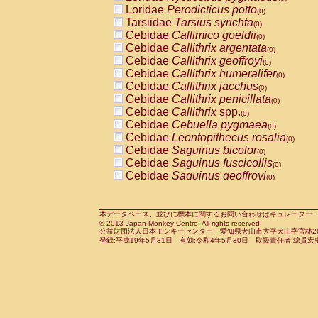
Pitheciidae
Callicebus cupreus
Loridae
Perodicticus potto
(0)
(0)
Pitheciidae
Callicebus donacophilus
Tarsiidae
Tarsius syrichta
(0
(0)
Pitheciidae
Callicebus moloch
Cebidae
Callimico goeldii
(0)
(0)
Pitheciidae
Callicebus torquatus
Cebidae
Callithrix argentata
(0)
(0)
Pitheciidae
Callicebus
spp.
Cebidae
Callithrix geoffroyi
(0)
(0)
Pitheciidae
Chiropotes satanas
Cebidae
Callithrix humeralifer
(0)
(0)
Pitheciidae
Pithecia monachus
Cebidae
Callithrix jacchus
(0)
(0)
Pitheciidae
Pithecia pithecia
Cebidae
Callithrix penicillata
(0)
(0)
Cercopithecidae
Cercocebus agilis
Cebidae
Callithrix
spp.
(0)
(0)
Cercopithecidae
Cercocebus galeritus
Cebidae
Cebuella pygmaea
(0)
Cercopithecidae
Cercocebus torquatu
Cebidae
Leontopithecus rosalia
(0)
Cercopithecidae
Cercocebus torquatus
Cebidae
Saguinus bicolor
(0)
Cercopithecidae
Cercocebus torquatu
Cebidae
Saguinus fuscicollis
(0)
Cercopithecidae
Cercocebus
hybrid
Cebidae
Saguinus geoffroyi
(0)
(0)
Cercopithecidae
Cercocebus
spp.
Cebidae
Saguinus imperator
(0)
(0)
Cercopithecidae
Lophocebus albigen
Cebidae
Saguinus labiatus
(0)
Cercopithecidae
Papio anubis
Cebidae
Saguinus leucopus
本データベース、並びに標本に関するお問い合わせはキュレーター・新宅勇太までお願い
(0)
(0)
© 2013 Japan Monkey Centre. All rights reserved.
Cercopithecidae
Papio cynocephalus
Cebidae
Saguinus midas
(
(0)
公益財団法人日本モンキーセンター 愛知県犬山市大字犬山字官林26番
Cercopithecidae
Papio hamadryas
Cebidae
Saguinus mystax
(0)
登録:平成19年5月31日 有効:令和4年5月30日 取扱責任者:綿貫宏
(0)
Cercopithecidae
Papio papio
Cebidae
Saguinus nigricollis
(0)
(0)
Cercopithecidae
Papio
spp.
Cebidae
Saguinus oedipus
(0)
(1)
Cercopithecidae
Mandrillus leucopha
Cebidae
Saguinus weddelli
(0)
Cercopithecidae
Mandrillus sphinx
Cebidae
Saguinus
spp.
(0)
(0)
Cercopithecidae
Theropithecus gelad
Cebidae
Aotus trivirgatus
(0)
Cercopithecidae
Macaca arctoides
Cebidae
Cebus albifrons
(0)
(0)