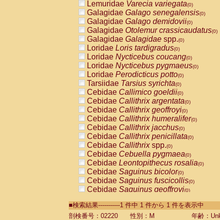
Lemuridae
Varecia variegata
(0)
Galagidae
Galago senegalensis
(0)
Galagidae
Galago demidovii
(0)
Galagidae
Otolemur crassicaudatus
(0)
Galagidae
Galagidae
spp.
(0)
Loridae
Loris tardigradus
(0)
Loridae
Nycticebus coucang
(0)
Loridae
Nycticebus pygmaeus
(0)
Loridae
Perodicticus potto
(0)
Tarsiidae
Tarsius syrichta
(0)
Cebidae
Callimico goeldii
(0)
Cebidae
Callithrix argentata
(0)
Cebidae
Callithrix geoffroyi
(0)
Cebidae
Callithrix humeralifer
(0)
Cebidae
Callithrix jacchus
(0)
Cebidae
Callithrix penicillata
(0)
Cebidae
Callithrix
spp.
(0)
Cebidae
Cebuella pygmaea
(0)
Cebidae
Leontopithecus rosalia
(0)
Cebidae
Saguinus bicolor
(0)
Cebidae
Saguinus fuscicollis
(0)
Cebidae
Saguinus geoffroyi
(0)
Cebidae
Saguinus imperator
(0)
■検索結果-----------1 件中 1 件から 1 件を表示中
Cebidae
Saguinus labiatus
(0)
Cebidae
Saguinus leucopus
剖検番号：02220
性別：M
年齢：Unk
(0)