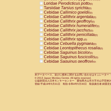
Pitheciidae
Callicebus cupreus
Loridae
Perodicticus potto
(0)
(0)
Pitheciidae
Callicebus donacophilus
Tarsiidae
Tarsius syrichta
(0
(0)
Pitheciidae
Callicebus moloch
Cebidae
Callimico goeldii
(0)
(0)
Pitheciidae
Callicebus torquatus
Cebidae
Callithrix argentata
(0)
(0)
Pitheciidae
Callicebus
spp.
Cebidae
Callithrix geoffroyi
(0)
(0)
Pitheciidae
Chiropotes satanas
Cebidae
Callithrix humeralifer
(0)
(0)
Pitheciidae
Pithecia monachus
Cebidae
Callithrix jacchus
(0)
(0)
Pitheciidae
Pithecia pithecia
Cebidae
Callithrix penicillata
(0)
(0)
Cercopithecidae
Cercocebus agilis
Cebidae
Callithrix
spp.
(0)
(0)
Cercopithecidae
Cercocebus galeritus
Cebidae
Cebuella pygmaea
(0)
Cercopithecidae
Cercocebus torquatu
Cebidae
Leontopithecus rosalia
(0)
Cercopithecidae
Cercocebus torquatus
Cebidae
Saguinus bicolor
(0)
Cercopithecidae
Cercocebus torquatu
Cebidae
Saguinus fuscicollis
(0)
Cercopithecidae
Cercocebus
hybrid
Cebidae
Saguinus geoffroyi
(0)
(0)
Cercopithecidae
Cercocebus
spp.
Cebidae
Saguinus imperator
(0)
(0)
Cercopithecidae
Lophocebus albigen
Cebidae
Saguinus labiatus
(0)
Cercopithecidae
Papio anubis
Cebidae
Saguinus leucopus
本データベース、並びに標本に関するお問い合わせはキュレーター・新宅勇太までお願い
(0)
(0)
© 2013 Japan Monkey Centre. All rights reserved.
Cercopithecidae
Papio cynocephalus
Cebidae
Saguinus midas
(
(0)
公益財団法人日本モンキーセンター 愛知県犬山市大字犬山字官林26番
Cercopithecidae
Papio hamadryas
Cebidae
Saguinus mystax
(0)
登録:平成19年5月31日 有効:令和4年5月30日 取扱責任者:綿貫宏
(0)
Cercopithecidae
Papio papio
Cebidae
Saguinus nigricollis
(0)
(0)
Cercopithecidae
Papio
spp.
Cebidae
Saguinus oedipus
(0)
(1)
Cercopithecidae
Mandrillus leucopha
Cebidae
Saguinus weddelli
(0)
Cercopithecidae
Mandrillus sphinx
Cebidae
Saguinus
spp.
(0)
(0)
Cercopithecidae
Theropithecus gelad
Cebidae
Aotus trivirgatus
(0)
Cercopithecidae
Macaca arctoides
Cebidae
Cebus albifrons
(0)
(0)