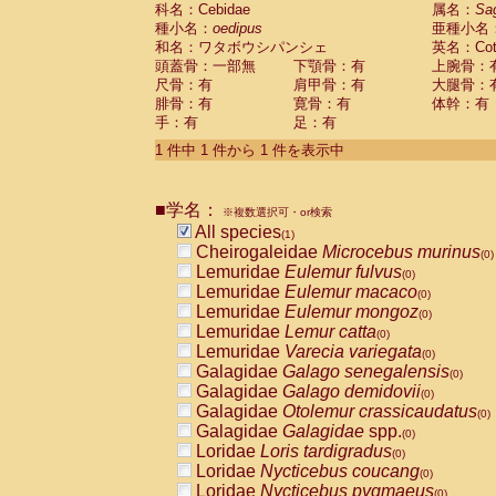
科名：Cebidae
Cebidae
Saguinus midas
属名：
Sa
(0)
種小名：
oedipus
亜種小名
Cebidae
Saguinus mystax
(0)
和名：ワタボウシパンシェ
英名：Cotto
Cebidae
Saguinus nigricollis
(0)
頭蓋骨：一部無
下顎骨：有
上腕骨：
Cebidae
Saguinus oedipus
(1)
尺骨：有
肩甲骨：有
大腿骨：
Cebidae
Saguinus weddelli
(0)
腓骨：有
寛骨：有
体幹：有
Cebidae
Saguinus
spp.
(0)
手：有
足：有
Cebidae
Aotus trivirgatus
(0)
Cebidae
Cebus albifrons
1 件中 1 件から 1 件を表示中
(0)
Cebidae
Cebus apella
(0)
Cebidae
Cebus capucinus
(0)
■学名：
Cebidae
Cebus nigrivittatus
※複数選択可・or検索
(0)
Cebidae
Cebus
spp.
All species
(0)
(1)
Cebidae
Saimiri boliviensis
Cheirogaleidae
Microcebus murinus
(0)
(0)
Cebidae
Saimiri sciureus
Lemuridae
Eulemur fulvus
(0)
(0)
Atelidae
Alouatta caraya
Lemuridae
Eulemur macaco
(0)
(0)
Atelidae
Alouatta fusca
Lemuridae
Eulemur mongoz
(0)
(0)
Atelidae
Alouatta seniculus
Lemuridae
Lemur catta
(0)
(0)
Atelidae
Alouatta
spp.
Lemuridae
Varecia variegata
(0)
(0)
Atelidae
Ateles belzebuth
Galagidae
Galago senegalensis
(0)
(0)
Atelidae
Ateles geoffroyi
Galagidae
Galago demidovii
(0)
(0)
Atelidae
Ateles paniscus
Galagidae
Otolemur crassicaudatus
(0)
(0)
Atelidae
Ateles
spp.
Galagidae
Galagidae
spp.
(0)
(0)
Atelidae
Lagothrix lagothricha
Loridae
Loris tardigradus
(0)
(0)
Atelidae
Lagothrix lagothricha cana
Loridae
Nycticebus coucang
(0)
(0)
Pitheciidae
Cacajao calvus rubicundu
Loridae
Nycticebus pygmaeus
(0)