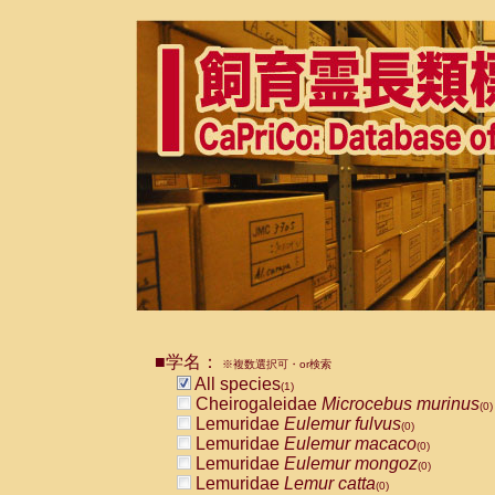
■学名：
※複数選択可・or検索
All species
(1)
Cheirogaleidae
Microcebus murinus
(0)
Lemuridae
Eulemur fulvus
(0)
Lemuridae
Eulemur macaco
(0)
Lemuridae
Eulemur mongoz
(0)
Lemuridae
Lemur catta
(0)