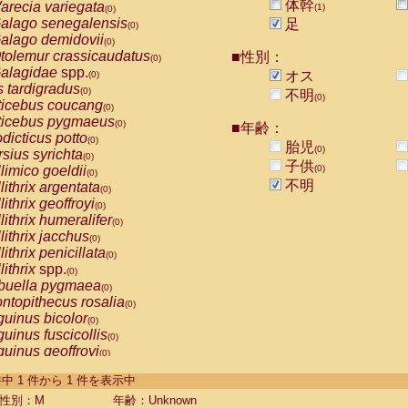
体幹
arecia variegata
(1)
(0)
alago senegalensis
足
(0)
alago demidovii
(0)
tolemur crassicaudatus
■性別：
(0)
alagidae
spp.
オス
(0)
s tardigradus
(0)
不明
(0)
ticebus coucang
(0)
ticebus pygmaeus
(0)
■年齢：
dicticus potto
(0)
胎児
(0)
rsius syrichta
(0)
子供
limico goeldii
(0)
(0)
不明
lithrix argentata
(0)
lithrix geoffroyi
(0)
lithrix humeralifer
(0)
lithrix jacchus
(0)
lithrix penicillata
(0)
lithrix
spp.
(0)
buella pygmaea
(0)
ntopithecus rosalia
(0)
uinus bicolor
(0)
uinus fuscicollis
(0)
uinus geoffroyi
(0)
uinus imperator
(0)
-1 件中 1 件から 1 件を表示中
uinus labiatus
(0)
guinus leucopus
性別：M
年齢：Unknown
(0)