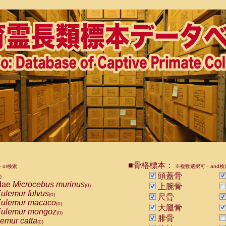
■骨格標本：
or検索
※複数選択可・and検
頭蓋骨
)
dae
Microcebus murinus
上腕骨
(0)
ulemur fulvus
(0)
尺骨
ulemur macaco
(0)
大腿骨
ulemur mongoz
(0)
腓骨
emur catta
(0)