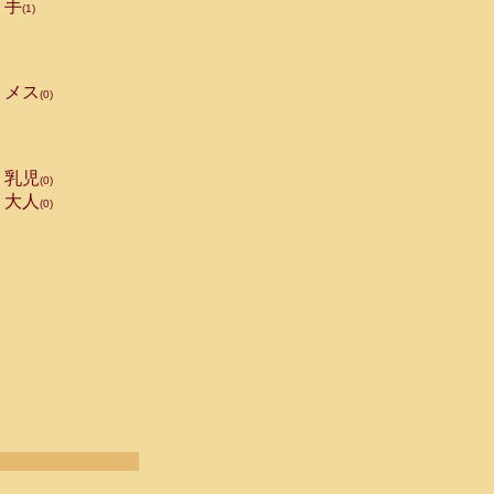
手
(1)
メス
(0)
乳児
(0)
大人
(0)