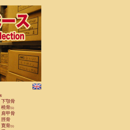
索
下顎骨
橈骨
(1)
肩甲骨
脛骨
寛骨
(1)