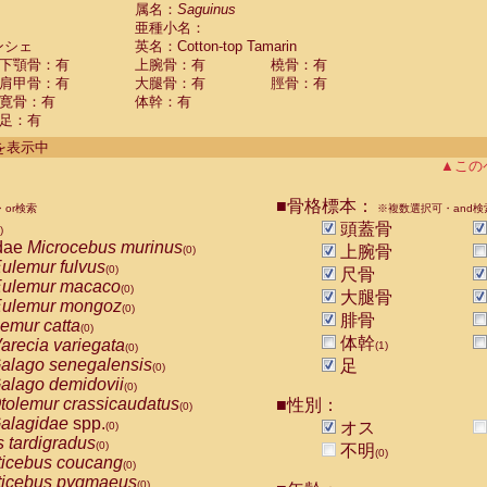
guinus midas
属名：
Saguinus
(0)
亜種小名：
guinus mystax
(0)
ンシェ
英名：Cotton-top Tamarin
uinus nigricollis
(0)
下顎骨：有
上腕骨：有
橈骨：有
guinus oedipus
(1)
肩甲骨：有
大腿骨：有
脛骨：有
uinus weddelli
(0)
寛骨：有
体幹：有
guinus
spp.
(0)
足：有
us trivirgatus
(0)
us albifrons
件を表示中
(0)
us apella
▲この
(0)
bus capucinus
(0)
us nigrivittatus
■骨格標本：
or検索
(0)
※複数選択可・and検
bus
spp.
頭蓋骨
(0)
)
miri boliviensis
dae
Microcebus murinus
(0)
上腕骨
(0)
miri sciureus
ulemur fulvus
(0)
(0)
尺骨
uatta caraya
ulemur macaco
(0)
(0)
大腿骨
uatta fusca
ulemur mongoz
(0)
(0)
腓骨
uatta seniculus
emur catta
(0)
(0)
uatta
spp.
体幹
arecia variegata
(0)
(1)
(0)
les belzebuth
alago senegalensis
足
(0)
(0)
les geoffroyi
alago demidovii
(0)
(0)
les paniscus
tolemur crassicaudatus
■性別：
(0)
(0)
les
spp.
alagidae
spp.
(0)
オス
(0)
othrix lagothricha
s tardigradus
(0)
(0)
不明
(0)
othrix lagothricha cana
ticebus coucang
(0)
(0)
Cacajao calvus rubicundus
ticebus pygmaeus
(0)
(0)