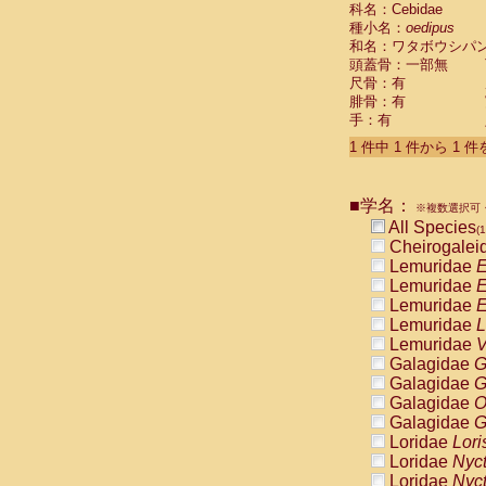
科名：Cebidae
Cebidae
Sa
種小名：
oedipus
Cebidae
Sa
和名：ワタボウシパ
Cebidae
Sag
頭蓋骨：一部無
Cebidae
Sa
尺骨：有
Cebidae
Sag
腓骨：有
Cebidae
Sa
手：有
Cebidae
Aot
Cebidae
Ceb
1 件中 1 件から 1 
Cebidae
Ceb
Cebidae
Ce
■学名：
Cebidae
Ceb
※複数選択可・
Cebidae
Ce
All Species
(1
Cebidae
Sai
Cheirogalei
Cebidae
Sai
Lemuridae
E
Atelidae
Alo
Lemuridae
E
Atelidae
Alo
Lemuridae
E
Atelidae
Alo
Lemuridae
L
Atelidae
Alo
Lemuridae
V
Atelidae
Ate
Galagidae
G
Atelidae
Ate
Galagidae
G
Atelidae
Ate
Galagidae
O
Atelidae
Ate
Galagidae
G
Atelidae
Lag
Loridae
Lori
Atelidae
Lag
Loridae
Nyc
Pitheciidae
Loridae
Nyc