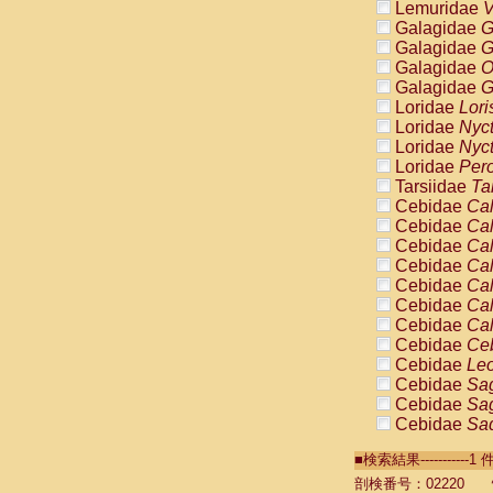
Lemuridae
V
Galagidae
G
Galagidae
G
Galagidae
O
Galagidae
G
Loridae
Lori
Loridae
Nyc
Loridae
Nyc
Loridae
Pero
Tarsiidae
Ta
Cebidae
Cal
Cebidae
Cal
Cebidae
Cal
Cebidae
Cal
Cebidae
Cal
Cebidae
Cal
Cebidae
Cal
Cebidae
Ce
Cebidae
Leo
Cebidae
Sag
Cebidae
Sag
Cebidae
Sag
Cebidae
Sag
■検索結果----------
Cebidae
Sag
Cebidae
Sa
剖検番号：02220