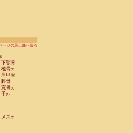
ページの最上部へ戻る
索
下顎骨
橈骨
(1)
肩甲骨
脛骨
寛骨
(1)
手
(1)
メス
(0)