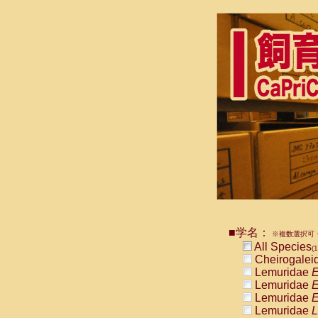
■学名：
※複数選択可・
All Species
(1
Cheirogalei
Lemuridae
E
Lemuridae
E
Lemuridae
E
Lemuridae
L