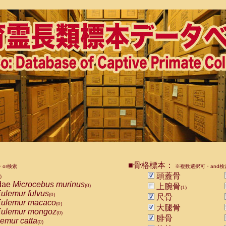
■骨格標本：
or検索
※複数選択可・and検
頭蓋骨
)
dae
Microcebus murinus
上腕骨
(0)
(1)
ulemur fulvus
(0)
尺骨
ulemur macaco
(0)
大腿骨
ulemur mongoz
(0)
腓骨
emur catta
(0)