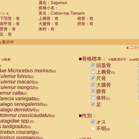
guinus midas
属名：
Saguinus
(0)
亜種小名：
guinus mystax
(0)
ンシェ
英名：Cotton-top Tamarin
uinus nigricollis
(0)
下顎骨：有
上腕骨：有
橈骨：有
guinus oedipus
(1)
肩甲骨：有
大腿骨：有
脛骨：有
uinus weddelli
(0)
寛骨：有
体幹：有
guinus
spp.
(0)
足：有
us trivirgatus
(0)
us albifrons
件を表示中
(0)
us apella
▲この
(0)
bus capucinus
(0)
us nigrivittatus
■骨格標本：
or検索
(0)
※複数選択可・and検
bus
spp.
頭蓋骨
(0)
)
miri boliviensis
dae
Microcebus murinus
(0)
上腕骨
(0)
(1)
miri sciureus
ulemur fulvus
(0)
(0)
尺骨
uatta caraya
ulemur macaco
(0)
(0)
大腿骨
uatta fusca
ulemur mongoz
(0)
(0)
腓骨
uatta seniculus
emur catta
(0)
(0)
uatta
spp.
体幹
arecia variegata
(0)
(1)
(0)
les belzebuth
alago senegalensis
足
(0)
(0)
les geoffroyi
alago demidovii
(0)
(0)
les paniscus
tolemur crassicaudatus
■性別：
(0)
(0)
les
spp.
alagidae
spp.
(0)
オス
(0)
othrix lagothricha
s tardigradus
(0)
(0)
不明
(0)
othrix lagothricha cana
ticebus coucang
(0)
(0)
Cacajao calvus rubicundus
ticebus pygmaeus
(0)
(0)