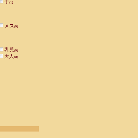
手
(1)
メス
(0)
乳児
(0)
大人
(0)