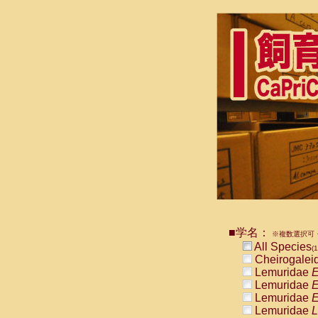
■学名：
※複数選択可・
All Species
(1
Cheirogalei
Lemuridae
E
Lemuridae
E
Lemuridae
E
Lemuridae
L