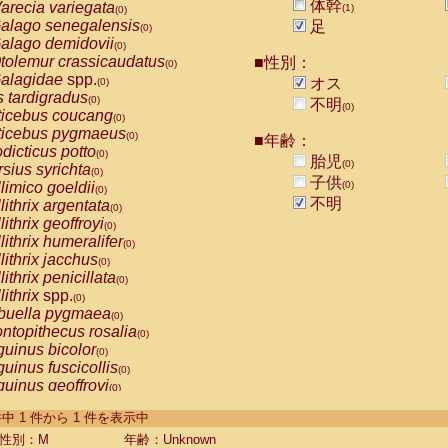
体幹
arecia variegata
(1)
(0)
alago senegalensis
足
(0)
alago demidovii
(0)
tolemur crassicaudatus
■性別：
(0)
alagidae
spp.
オス
(0)
s tardigradus
(0)
不明
(0)
ticebus coucang
(0)
ticebus pygmaeus
(0)
■年齢：
dicticus potto
(0)
胎児
(0)
rsius syrichta
(0)
子供
limico goeldii
(0)
(0)
不明
lithrix argentata
(0)
lithrix geoffroyi
(0)
lithrix humeralifer
(0)
lithrix jacchus
(0)
lithrix penicillata
(0)
lithrix
spp.
(0)
buella pygmaea
(0)
ntopithecus rosalia
(0)
uinus bicolor
(0)
uinus fuscicollis
(0)
uinus geoffroyi
(0)
uinus imperator
(0)
-1 件中 1 件から 1 件を表示中
uinus labiatus
(0)
guinus leucopus
性別：M
年齢：Unknown
(0)