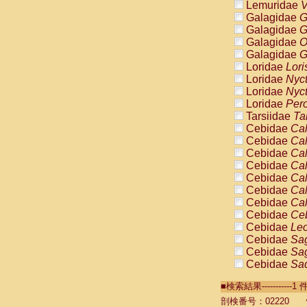
Lemuridae
V
Galagidae
G
Galagidae
G
Galagidae
O
Galagidae
G
Loridae
Lori
Loridae
Nyc
Loridae
Nyc
Loridae
Pero
Tarsiidae
Ta
Cebidae
Cal
Cebidae
Cal
Cebidae
Cal
Cebidae
Cal
Cebidae
Cal
Cebidae
Cal
Cebidae
Cal
Cebidae
Ce
Cebidae
Leo
Cebidae
Sag
Cebidae
Sag
Cebidae
Sag
Cebidae
Sag
■検索結果----------
Cebidae
Sag
Cebidae
Sa
剖検番号：02220