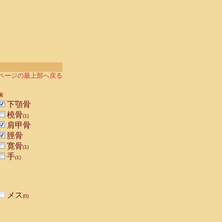
ページの最上部へ戻る
索
下顎骨
橈骨
(1)
肩甲骨
脛骨
寛骨
(1)
手
(1)
メス
(0)