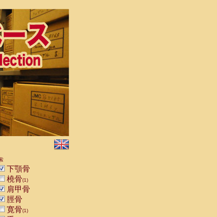
索
下顎骨
橈骨
(1)
肩甲骨
脛骨
寛骨
(1)