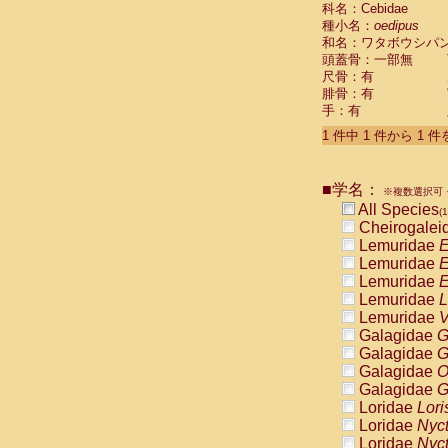
科名：Cebidae
Cebidae
Sa
種小名：
oedipus
Cebidae
Sa
和名：ワタボウシパ
Cebidae
Sag
頭蓋骨：一部無
Cebidae
Sa
尺骨：有
Cebidae
Sag
腓骨：有
Cebidae
Sa
手：有
Cebidae
Aot
Cebidae
Ceb
1 件中 1 件から 1 
Cebidae
Ceb
Cebidae
Ce
■学名：
Cebidae
Ceb
※複数選択可・
Cebidae
Ce
All Species
(1
Cebidae
Sai
Cheirogalei
Cebidae
Sai
Lemuridae
E
Atelidae
Alo
Lemuridae
E
Atelidae
Alo
Lemuridae
E
Atelidae
Alo
Lemuridae
L
Atelidae
Alo
Lemuridae
V
Atelidae
Ate
Galagidae
G
Atelidae
Ate
Galagidae
G
Atelidae
Ate
Galagidae
O
Atelidae
Ate
Galagidae
G
Atelidae
Lag
Loridae
Lori
Atelidae
Lag
Loridae
Nyc
Pitheciidae
Loridae
Nyc