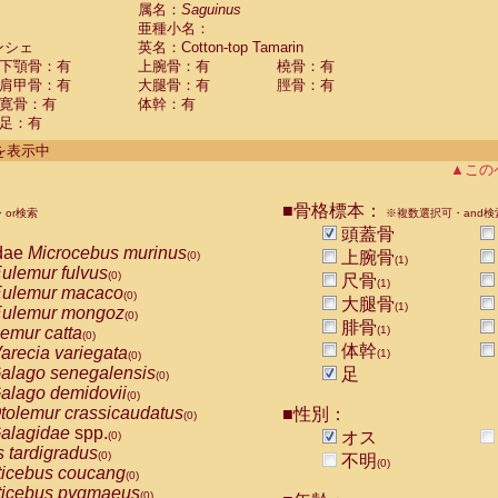
guinus midas
属名：
Saguinus
(0)
亜種小名：
guinus mystax
(0)
ンシェ
英名：Cotton-top Tamarin
uinus nigricollis
(0)
下顎骨：有
上腕骨：有
橈骨：有
guinus oedipus
(1)
肩甲骨：有
大腿骨：有
脛骨：有
uinus weddelli
(0)
寛骨：有
体幹：有
guinus
spp.
(0)
足：有
us trivirgatus
(0)
us albifrons
件を表示中
(0)
us apella
▲この
(0)
bus capucinus
(0)
us nigrivittatus
■骨格標本：
or検索
(0)
※複数選択可・and検
bus
spp.
頭蓋骨
(0)
miri boliviensis
dae
Microcebus murinus
(0)
上腕骨
(0)
(1)
miri sciureus
ulemur fulvus
(0)
(0)
尺骨
(1)
uatta caraya
ulemur macaco
(0)
(0)
大腿骨
(1)
uatta fusca
ulemur mongoz
(0)
(0)
腓骨
uatta seniculus
emur catta
(1)
(0)
(0)
uatta
spp.
体幹
arecia variegata
(0)
(1)
(0)
les belzebuth
alago senegalensis
足
(0)
(0)
les geoffroyi
alago demidovii
(0)
(0)
les paniscus
tolemur crassicaudatus
■性別：
(0)
(0)
les
spp.
alagidae
spp.
(0)
オス
(0)
othrix lagothricha
s tardigradus
(0)
(0)
不明
(0)
othrix lagothricha cana
ticebus coucang
(0)
(0)
Cacajao calvus rubicundus
ticebus pygmaeus
(0)
(0)