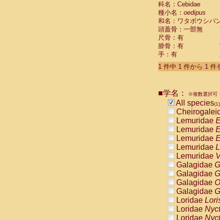
科名：Cebidae
Cebidae
Sa
種小名：
oedipus
Cebidae
Sa
和名：ワタボウシパ
Cebidae
Sag
頭蓋骨：一部無
Cebidae
Sa
尺骨：有
Cebidae
Sag
腓骨：有
Cebidae
Sa
手：有
Cebidae
Aot
Cebidae
Ceb
1 件中 1 件から 1 
Cebidae
Ceb
Cebidae
Ce
■学名：
Cebidae
Ceb
※複数選択可・
Cebidae
Ce
All species
(1)
Cebidae
Sai
Cheirogalei
Cebidae
Sai
Lemuridae
E
Atelidae
Alo
Lemuridae
E
Atelidae
Alo
Lemuridae
E
Atelidae
Alo
Lemuridae
L
Atelidae
Alo
Lemuridae
V
Atelidae
Ate
Galagidae
G
Atelidae
Ate
Galagidae
G
Atelidae
Ate
Galagidae
O
Atelidae
Ate
Galagidae
G
Atelidae
Lag
Loridae
Lori
Atelidae
Lag
Loridae
Nyc
Pitheciidae
Loridae
Nyc