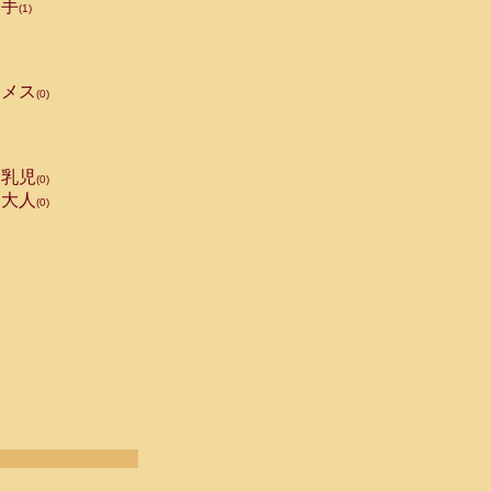
手
(1)
メス
(0)
乳児
(0)
大人
(0)