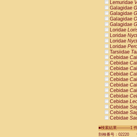
Lemuridae
V
Galagidae
G
Galagidae
G
Galagidae
O
Galagidae
G
Loridae
Lori
Loridae
Nyc
Loridae
Nyc
Loridae
Pero
Tarsiidae
Ta
Cebidae
Cal
Cebidae
Cal
Cebidae
Cal
Cebidae
Cal
Cebidae
Cal
Cebidae
Cal
Cebidae
Cal
Cebidae
Ce
Cebidae
Leo
Cebidae
Sag
Cebidae
Sag
Cebidae
Sag
Cebidae
Sag
■検索結果----------
Cebidae
Sag
Cebidae
Sa
剖検番号：02220