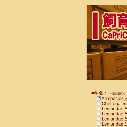
■学名：
※複数選択可・
All species
(1)
Cheirogalei
Lemuridae
E
Lemuridae
E
Lemuridae
E
Lemuridae
L