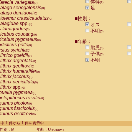
体幹
arecia variegata
(1)
(0)
alago senegalensis
足
(0)
alago demidovii
(0)
tolemur crassicaudatus
■性別：
(0)
alagidae
spp.
オス
(0)
s tardigradus
(0)
不明
(0)
ticebus coucang
(0)
ticebus pygmaeus
(0)
■年齢：
dicticus potto
(0)
胎児
(0)
rsius syrichta
(0)
子供
limico goeldii
(0)
(0)
不明
lithrix argentata
(0)
lithrix geoffroyi
(0)
lithrix humeralifer
(0)
lithrix jacchus
(0)
lithrix penicillata
(0)
lithrix
spp.
(0)
buella pygmaea
(0)
ntopithecus rosalia
(0)
uinus bicolor
(0)
uinus fuscicollis
(0)
uinus geoffroyi
(0)
uinus imperator
(0)
-1 件中 1 件から 1 件を表示中
uinus labiatus
(0)
guinus leucopus
性別：M
年齢：Unknown
(0)