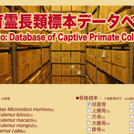
■骨格標本：
or検索
※複数選択可・and検
頭蓋骨
dae
Microcebus murinus
上腕骨
(0)
(1)
ulemur fulvus
(0)
尺骨
(1)
ulemur macaco
(0)
大腿骨
(1)
ulemur mongoz
(0)
腓骨
emur catta
(1)
(0)