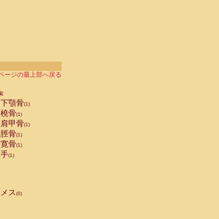
ページの最上部へ戻る
索
下顎骨
(1)
橈骨
(1)
肩甲骨
(1)
脛骨
(1)
寛骨
(1)
手
(1)
メス
(0)