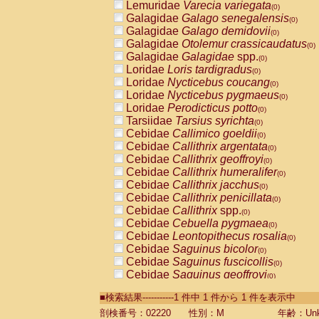
Lemuridae
Varecia variegata
(0)
Galagidae
Galago senegalensis
(0)
Galagidae
Galago demidovii
(0)
Galagidae
Otolemur crassicaudatus
(0)
Galagidae
Galagidae
spp.
(0)
Loridae
Loris tardigradus
(0)
Loridae
Nycticebus coucang
(0)
Loridae
Nycticebus pygmaeus
(0)
Loridae
Perodicticus potto
(0)
Tarsiidae
Tarsius syrichta
(0)
Cebidae
Callimico goeldii
(0)
Cebidae
Callithrix argentata
(0)
Cebidae
Callithrix geoffroyi
(0)
Cebidae
Callithrix humeralifer
(0)
Cebidae
Callithrix jacchus
(0)
Cebidae
Callithrix penicillata
(0)
Cebidae
Callithrix
spp.
(0)
Cebidae
Cebuella pygmaea
(0)
Cebidae
Leontopithecus rosalia
(0)
Cebidae
Saguinus bicolor
(0)
Cebidae
Saguinus fuscicollis
(0)
Cebidae
Saguinus geoffroyi
(0)
Cebidae
Saguinus imperator
(0)
■検索結果-----------1 件中 1 件から 1 件を表示中
Cebidae
Saguinus labiatus
(0)
Cebidae
Saguinus leucopus
剖検番号：02220
性別：M
年齢：Unk
(0)