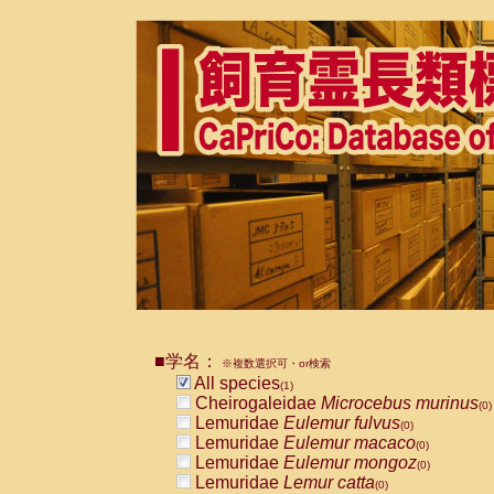
■学名：
※複数選択可・or検索
All species
(1)
Cheirogaleidae
Microcebus murinus
(0)
Lemuridae
Eulemur fulvus
(0)
Lemuridae
Eulemur macaco
(0)
Lemuridae
Eulemur mongoz
(0)
Lemuridae
Lemur catta
(0)