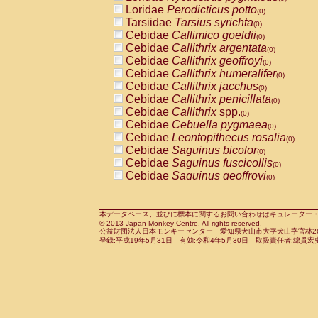
Pitheciidae
Callicebus cupreus
Loridae
Perodicticus potto
(0)
(0)
Pitheciidae
Callicebus donacophilus
Tarsiidae
Tarsius syrichta
(0
(0)
Pitheciidae
Callicebus moloch
Cebidae
Callimico goeldii
(0)
(0)
Pitheciidae
Callicebus torquatus
Cebidae
Callithrix argentata
(0)
(0)
Pitheciidae
Callicebus
spp.
Cebidae
Callithrix geoffroyi
(0)
(0)
Pitheciidae
Chiropotes satanas
Cebidae
Callithrix humeralifer
(0)
(0)
Pitheciidae
Pithecia monachus
Cebidae
Callithrix jacchus
(0)
(0)
Pitheciidae
Pithecia pithecia
Cebidae
Callithrix penicillata
(0)
(0)
Cercopithecidae
Cercocebus agilis
Cebidae
Callithrix
spp.
(0)
(0)
Cercopithecidae
Cercocebus galeritus
Cebidae
Cebuella pygmaea
(0)
Cercopithecidae
Cercocebus torquatu
Cebidae
Leontopithecus rosalia
(0)
Cercopithecidae
Cercocebus torquatus
Cebidae
Saguinus bicolor
(0)
Cercopithecidae
Cercocebus torquatu
Cebidae
Saguinus fuscicollis
(0)
Cercopithecidae
Cercocebus
hybrid
Cebidae
Saguinus geoffroyi
(0)
(0)
Cercopithecidae
Cercocebus
spp.
Cebidae
Saguinus imperator
(0)
(0)
Cercopithecidae
Lophocebus albigen
Cebidae
Saguinus labiatus
(0)
Cercopithecidae
Papio anubis
Cebidae
Saguinus leucopus
本データベース、並びに標本に関するお問い合わせはキュレーター・新宅勇太までお願い
(0)
(0)
© 2013 Japan Monkey Centre. All rights reserved.
Cercopithecidae
Papio cynocephalus
Cebidae
Saguinus midas
(
(0)
公益財団法人日本モンキーセンター 愛知県犬山市大字犬山字官林26番
Cercopithecidae
Papio hamadryas
Cebidae
Saguinus mystax
(0)
登録:平成19年5月31日 有効:令和4年5月30日 取扱責任者:綿貫宏
(0)
Cercopithecidae
Papio papio
Cebidae
Saguinus nigricollis
(0)
(0)
Cercopithecidae
Papio
spp.
Cebidae
Saguinus oedipus
(0)
(1)
Cercopithecidae
Mandrillus leucopha
Cebidae
Saguinus weddelli
(0)
Cercopithecidae
Mandrillus sphinx
Cebidae
Saguinus
spp.
(0)
(0)
Cercopithecidae
Theropithecus gelad
Cebidae
Aotus trivirgatus
(0)
Cercopithecidae
Macaca arctoides
Cebidae
Cebus albifrons
(0)
(0)