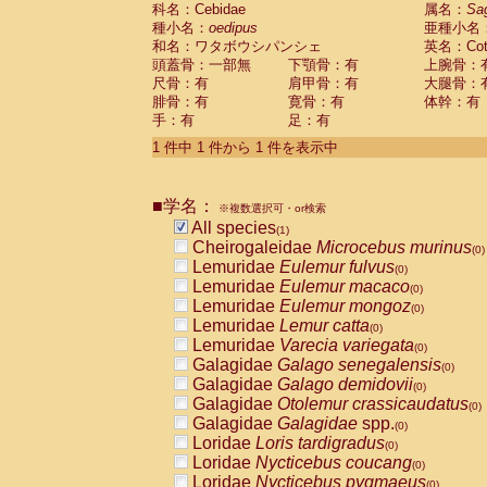
科名：Cebidae
Cebidae
Saguinus midas
属名：
Sa
(0)
種小名：
oedipus
亜種小名
Cebidae
Saguinus mystax
(0)
和名：ワタボウシパンシェ
英名：Cotto
Cebidae
Saguinus nigricollis
(0)
頭蓋骨：一部無
下顎骨：有
上腕骨：
Cebidae
Saguinus oedipus
(1)
尺骨：有
肩甲骨：有
大腿骨：
Cebidae
Saguinus weddelli
(0)
腓骨：有
寛骨：有
体幹：有
Cebidae
Saguinus
spp.
(0)
手：有
足：有
Cebidae
Aotus trivirgatus
(0)
Cebidae
Cebus albifrons
1 件中 1 件から 1 件を表示中
(0)
Cebidae
Cebus apella
(0)
Cebidae
Cebus capucinus
(0)
■学名：
Cebidae
Cebus nigrivittatus
※複数選択可・or検索
(0)
Cebidae
Cebus
spp.
All species
(0)
(1)
Cebidae
Saimiri boliviensis
Cheirogaleidae
Microcebus murinus
(0)
(0)
Cebidae
Saimiri sciureus
Lemuridae
Eulemur fulvus
(0)
(0)
Atelidae
Alouatta caraya
Lemuridae
Eulemur macaco
(0)
(0)
Atelidae
Alouatta fusca
Lemuridae
Eulemur mongoz
(0)
(0)
Atelidae
Alouatta seniculus
Lemuridae
Lemur catta
(0)
(0)
Atelidae
Alouatta
spp.
Lemuridae
Varecia variegata
(0)
(0)
Atelidae
Ateles belzebuth
Galagidae
Galago senegalensis
(0)
(0)
Atelidae
Ateles geoffroyi
Galagidae
Galago demidovii
(0)
(0)
Atelidae
Ateles paniscus
Galagidae
Otolemur crassicaudatus
(0)
(0)
Atelidae
Ateles
spp.
Galagidae
Galagidae
spp.
(0)
(0)
Atelidae
Lagothrix lagothricha
Loridae
Loris tardigradus
(0)
(0)
Atelidae
Lagothrix lagothricha cana
Loridae
Nycticebus coucang
(0)
(0)
Pitheciidae
Cacajao calvus rubicundu
Loridae
Nycticebus pygmaeus
(0)