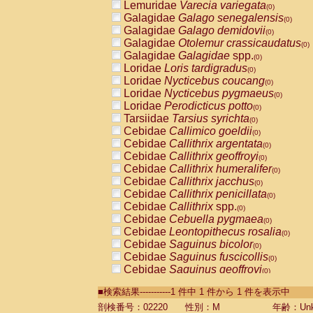
Lemuridae
Varecia variegata
(0)
Galagidae
Galago senegalensis
(0)
Galagidae
Galago demidovii
(0)
Galagidae
Otolemur crassicaudatus
(0)
Galagidae
Galagidae
spp.
(0)
Loridae
Loris tardigradus
(0)
Loridae
Nycticebus coucang
(0)
Loridae
Nycticebus pygmaeus
(0)
Loridae
Perodicticus potto
(0)
Tarsiidae
Tarsius syrichta
(0)
Cebidae
Callimico goeldii
(0)
Cebidae
Callithrix argentata
(0)
Cebidae
Callithrix geoffroyi
(0)
Cebidae
Callithrix humeralifer
(0)
Cebidae
Callithrix jacchus
(0)
Cebidae
Callithrix penicillata
(0)
Cebidae
Callithrix
spp.
(0)
Cebidae
Cebuella pygmaea
(0)
Cebidae
Leontopithecus rosalia
(0)
Cebidae
Saguinus bicolor
(0)
Cebidae
Saguinus fuscicollis
(0)
Cebidae
Saguinus geoffroyi
(0)
Cebidae
Saguinus imperator
(0)
■検索結果-----------1 件中 1 件から 1 件を表示中
Cebidae
Saguinus labiatus
(0)
Cebidae
Saguinus leucopus
剖検番号：02220
性別：M
年齢：Unk
(0)