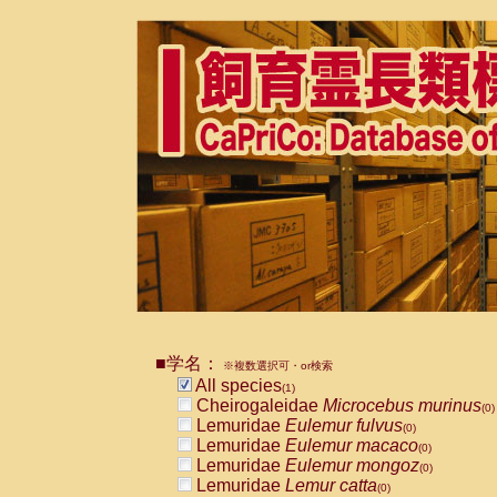
■学名：
※複数選択可・or検索
All species
(1)
Cheirogaleidae
Microcebus murinus
(0)
Lemuridae
Eulemur fulvus
(0)
Lemuridae
Eulemur macaco
(0)
Lemuridae
Eulemur mongoz
(0)
Lemuridae
Lemur catta
(0)