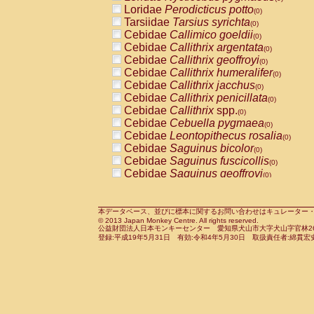
Pitheciidae
Callicebus cupreus
Loridae
Perodicticus potto
(0)
(0)
Pitheciidae
Callicebus donacophilus
Tarsiidae
Tarsius syrichta
(0
(0)
Pitheciidae
Callicebus moloch
Cebidae
Callimico goeldii
(0)
(0)
Pitheciidae
Callicebus torquatus
Cebidae
Callithrix argentata
(0)
(0)
Pitheciidae
Callicebus
spp.
Cebidae
Callithrix geoffroyi
(0)
(0)
Pitheciidae
Chiropotes satanas
Cebidae
Callithrix humeralifer
(0)
(0)
Pitheciidae
Pithecia monachus
Cebidae
Callithrix jacchus
(0)
(0)
Pitheciidae
Pithecia pithecia
Cebidae
Callithrix penicillata
(0)
(0)
Cercopithecidae
Cercocebus agilis
Cebidae
Callithrix
spp.
(0)
(0)
Cercopithecidae
Cercocebus galeritus
Cebidae
Cebuella pygmaea
(0)
Cercopithecidae
Cercocebus torquatu
Cebidae
Leontopithecus rosalia
(0)
Cercopithecidae
Cercocebus torquatus
Cebidae
Saguinus bicolor
(0)
Cercopithecidae
Cercocebus torquatu
Cebidae
Saguinus fuscicollis
(0)
Cercopithecidae
Cercocebus
hybrid
Cebidae
Saguinus geoffroyi
(0)
(0)
Cercopithecidae
Cercocebus
spp.
Cebidae
Saguinus imperator
(0)
(0)
Cercopithecidae
Lophocebus albigen
Cebidae
Saguinus labiatus
(0)
Cercopithecidae
Papio anubis
Cebidae
Saguinus leucopus
本データベース、並びに標本に関するお問い合わせはキュレーター・新宅勇太までお願い
(0)
(0)
© 2013 Japan Monkey Centre. All rights reserved.
Cercopithecidae
Papio cynocephalus
Cebidae
Saguinus midas
(
(0)
公益財団法人日本モンキーセンター 愛知県犬山市大字犬山字官林26番
Cercopithecidae
Papio hamadryas
Cebidae
Saguinus mystax
(0)
登録:平成19年5月31日 有効:令和4年5月30日 取扱責任者:綿貫宏
(0)
Cercopithecidae
Papio papio
Cebidae
Saguinus nigricollis
(0)
(0)
Cercopithecidae
Papio
spp.
Cebidae
Saguinus oedipus
(0)
(1)
Cercopithecidae
Mandrillus leucopha
Cebidae
Saguinus weddelli
(0)
Cercopithecidae
Mandrillus sphinx
Cebidae
Saguinus
spp.
(0)
(0)
Cercopithecidae
Theropithecus gelad
Cebidae
Aotus trivirgatus
(0)
Cercopithecidae
Macaca arctoides
Cebidae
Cebus albifrons
(0)
(0)