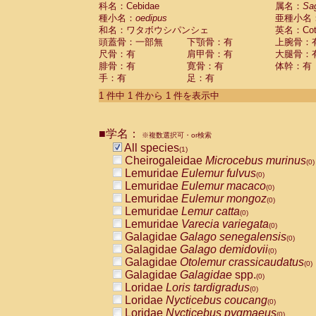
科名：Cebidae
Cebidae
Saguinus midas
属名：
Sa
(0)
種小名：
oedipus
亜種小名
Cebidae
Saguinus mystax
(0)
和名：ワタボウシパンシェ
英名：Cotto
Cebidae
Saguinus nigricollis
(0)
頭蓋骨：一部無
下顎骨：有
上腕骨：
Cebidae
Saguinus oedipus
(1)
尺骨：有
肩甲骨：有
大腿骨：
Cebidae
Saguinus weddelli
(0)
腓骨：有
寛骨：有
体幹：有
Cebidae
Saguinus
spp.
(0)
手：有
足：有
Cebidae
Aotus trivirgatus
(0)
Cebidae
Cebus albifrons
1 件中 1 件から 1 件を表示中
(0)
Cebidae
Cebus apella
(0)
Cebidae
Cebus capucinus
(0)
■学名：
Cebidae
Cebus nigrivittatus
※複数選択可・or検索
(0)
Cebidae
Cebus
spp.
All species
(0)
(1)
Cebidae
Saimiri boliviensis
Cheirogaleidae
Microcebus murinus
(0)
(0)
Cebidae
Saimiri sciureus
Lemuridae
Eulemur fulvus
(0)
(0)
Atelidae
Alouatta caraya
Lemuridae
Eulemur macaco
(0)
(0)
Atelidae
Alouatta fusca
Lemuridae
Eulemur mongoz
(0)
(0)
Atelidae
Alouatta seniculus
Lemuridae
Lemur catta
(0)
(0)
Atelidae
Alouatta
spp.
Lemuridae
Varecia variegata
(0)
(0)
Atelidae
Ateles belzebuth
Galagidae
Galago senegalensis
(0)
(0)
Atelidae
Ateles geoffroyi
Galagidae
Galago demidovii
(0)
(0)
Atelidae
Ateles paniscus
Galagidae
Otolemur crassicaudatus
(0)
(0)
Atelidae
Ateles
spp.
Galagidae
Galagidae
spp.
(0)
(0)
Atelidae
Lagothrix lagothricha
Loridae
Loris tardigradus
(0)
(0)
Atelidae
Lagothrix lagothricha cana
Loridae
Nycticebus coucang
(0)
(0)
Pitheciidae
Cacajao calvus rubicundu
Loridae
Nycticebus pygmaeus
(0)