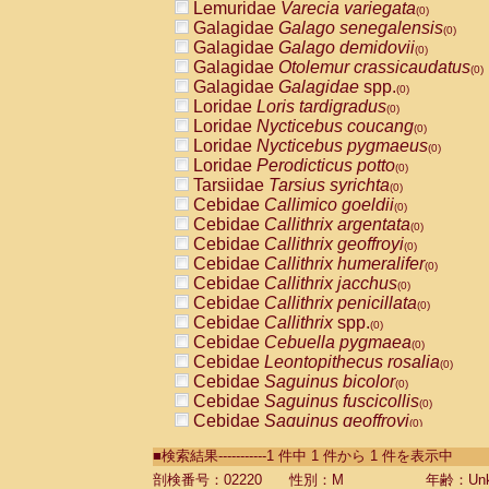
Lemuridae
Varecia variegata
(0)
Galagidae
Galago senegalensis
(0)
Galagidae
Galago demidovii
(0)
Galagidae
Otolemur crassicaudatus
(0)
Galagidae
Galagidae
spp.
(0)
Loridae
Loris tardigradus
(0)
Loridae
Nycticebus coucang
(0)
Loridae
Nycticebus pygmaeus
(0)
Loridae
Perodicticus potto
(0)
Tarsiidae
Tarsius syrichta
(0)
Cebidae
Callimico goeldii
(0)
Cebidae
Callithrix argentata
(0)
Cebidae
Callithrix geoffroyi
(0)
Cebidae
Callithrix humeralifer
(0)
Cebidae
Callithrix jacchus
(0)
Cebidae
Callithrix penicillata
(0)
Cebidae
Callithrix
spp.
(0)
Cebidae
Cebuella pygmaea
(0)
Cebidae
Leontopithecus rosalia
(0)
Cebidae
Saguinus bicolor
(0)
Cebidae
Saguinus fuscicollis
(0)
Cebidae
Saguinus geoffroyi
(0)
Cebidae
Saguinus imperator
(0)
■検索結果-----------1 件中 1 件から 1 件を表示中
Cebidae
Saguinus labiatus
(0)
Cebidae
Saguinus leucopus
剖検番号：02220
性別：M
年齢：Unk
(0)