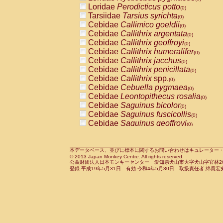
Pitheciidae
Callicebus cupreus
Loridae
Perodicticus potto
(0)
(0)
Pitheciidae
Callicebus donacophilus
Tarsiidae
Tarsius syrichta
(0
(0)
Pitheciidae
Callicebus moloch
Cebidae
Callimico goeldii
(0)
(0)
Pitheciidae
Callicebus torquatus
Cebidae
Callithrix argentata
(0)
(0)
Pitheciidae
Callicebus
spp.
Cebidae
Callithrix geoffroyi
(0)
(0)
Pitheciidae
Chiropotes satanas
Cebidae
Callithrix humeralifer
(0)
(0)
Pitheciidae
Pithecia monachus
Cebidae
Callithrix jacchus
(0)
(0)
Pitheciidae
Pithecia pithecia
Cebidae
Callithrix penicillata
(0)
(0)
Cercopithecidae
Cercocebus agilis
Cebidae
Callithrix
spp.
(0)
(0)
Cercopithecidae
Cercocebus galeritus
Cebidae
Cebuella pygmaea
(0)
Cercopithecidae
Cercocebus torquatu
Cebidae
Leontopithecus rosalia
(0)
Cercopithecidae
Cercocebus torquatus
Cebidae
Saguinus bicolor
(0)
Cercopithecidae
Cercocebus torquatu
Cebidae
Saguinus fuscicollis
(0)
Cercopithecidae
Cercocebus
hybrid
Cebidae
Saguinus geoffroyi
(0)
(0)
Cercopithecidae
Cercocebus
spp.
Cebidae
Saguinus imperator
(0)
(0)
Cercopithecidae
Lophocebus albigen
Cebidae
Saguinus labiatus
(0)
Cercopithecidae
Papio anubis
Cebidae
Saguinus leucopus
本データベース、並びに標本に関するお問い合わせはキュレーター・新宅勇太までお願い
(0)
(0)
© 2013 Japan Monkey Centre. All rights reserved.
Cercopithecidae
Papio cynocephalus
Cebidae
Saguinus midas
(
(0)
公益財団法人日本モンキーセンター 愛知県犬山市大字犬山字官林26番
Cercopithecidae
Papio hamadryas
Cebidae
Saguinus mystax
(0)
登録:平成19年5月31日 有効:令和4年5月30日 取扱責任者:綿貫宏
(0)
Cercopithecidae
Papio papio
Cebidae
Saguinus nigricollis
(0)
(0)
Cercopithecidae
Papio
spp.
Cebidae
Saguinus oedipus
(0)
(1)
Cercopithecidae
Mandrillus leucopha
Cebidae
Saguinus weddelli
(0)
Cercopithecidae
Mandrillus sphinx
Cebidae
Saguinus
spp.
(0)
(0)
Cercopithecidae
Theropithecus gelad
Cebidae
Aotus trivirgatus
(0)
Cercopithecidae
Macaca arctoides
Cebidae
Cebus albifrons
(0)
(0)