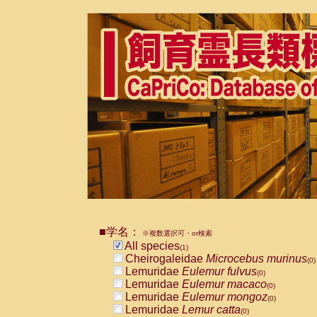
■学名：
※複数選択可・or検索
All species
(1)
Cheirogaleidae
Microcebus murinus
(0)
Lemuridae
Eulemur fulvus
(0)
Lemuridae
Eulemur macaco
(0)
Lemuridae
Eulemur mongoz
(0)
Lemuridae
Lemur catta
(0)