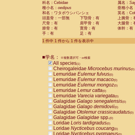
科名：Cebidae
Cebidae
Saguinus midas
属名：
Sa
(0)
種小名：
oedipus
亜種小名
Cebidae
Saguinus mystax
(0)
和名：ワタボウシパンシェ
英名：Cotto
Cebidae
Saguinus nigricollis
(0)
頭蓋骨：一部無
下顎骨：有
上腕骨：
Cebidae
Saguinus oedipus
(1)
尺骨：有
肩甲骨：有
大腿骨：
Cebidae
Saguinus weddelli
(0)
腓骨：有
寛骨：有
体幹：有
Cebidae
Saguinus
spp.
(0)
手：有
足：有
Cebidae
Aotus trivirgatus
(0)
Cebidae
Cebus albifrons
1 件中 1 件から 1 件を表示中
(0)
Cebidae
Cebus apella
(0)
Cebidae
Cebus capucinus
(0)
■学名：
Cebidae
Cebus nigrivittatus
※複数選択可・or検索
(0)
Cebidae
Cebus
spp.
All species
(0)
(1)
Cebidae
Saimiri boliviensis
Cheirogaleidae
Microcebus murinus
(0)
(0)
Cebidae
Saimiri sciureus
Lemuridae
Eulemur fulvus
(0)
(0)
Atelidae
Alouatta caraya
Lemuridae
Eulemur macaco
(0)
(0)
Atelidae
Alouatta fusca
Lemuridae
Eulemur mongoz
(0)
(0)
Atelidae
Alouatta seniculus
Lemuridae
Lemur catta
(0)
(0)
Atelidae
Alouatta
spp.
Lemuridae
Varecia variegata
(0)
(0)
Atelidae
Ateles belzebuth
Galagidae
Galago senegalensis
(0)
(0)
Atelidae
Ateles geoffroyi
Galagidae
Galago demidovii
(0)
(0)
Atelidae
Ateles paniscus
Galagidae
Otolemur crassicaudatus
(0)
(0)
Atelidae
Ateles
spp.
Galagidae
Galagidae
spp.
(0)
(0)
Atelidae
Lagothrix lagothricha
Loridae
Loris tardigradus
(0)
(0)
Atelidae
Lagothrix lagothricha cana
Loridae
Nycticebus coucang
(0)
(0)
Pitheciidae
Cacajao calvus rubicundu
Loridae
Nycticebus pygmaeus
(0)