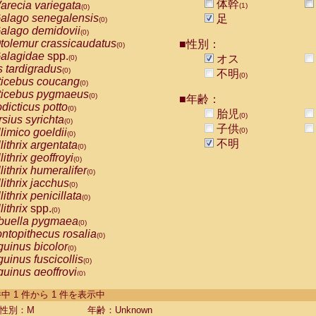
体幹
arecia variegata
(1)
(0)
alago senegalensis
足
(0)
alago demidovii
(0)
tolemur crassicaudatus
■性別：
(0)
alagidae
spp.
オス
(0)
s tardigradus
(0)
不明
(0)
ticebus coucang
(0)
ticebus pygmaeus
(0)
■年齢：
dicticus potto
(0)
胎児
(0)
rsius syrichta
(0)
子供
limico goeldii
(0)
(0)
不明
lithrix argentata
(0)
lithrix geoffroyi
(0)
lithrix humeralifer
(0)
lithrix jacchus
(0)
lithrix penicillata
(0)
lithrix
spp.
(0)
buella pygmaea
(0)
ntopithecus rosalia
(0)
uinus bicolor
(0)
uinus fuscicollis
(0)
uinus geoffroyi
(0)
uinus imperator
(0)
-1 件中 1 件から 1 件を表示中
uinus labiatus
(0)
guinus leucopus
性別：M
年齢：Unknown
(0)