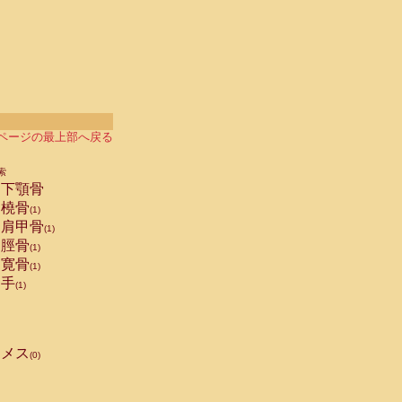
ページの最上部へ戻る
索
下顎骨
橈骨
(1)
肩甲骨
(1)
脛骨
(1)
寛骨
(1)
手
(1)
メス
(0)