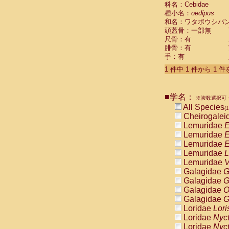
科名：Cebidae
Cebidae
Sa
種小名：
oedipus
Cebidae
Sa
和名：ワタボウシパ
Cebidae
Sag
頭蓋骨：一部無
Cebidae
Sa
尺骨：有
Cebidae
Sag
腓骨：有
Cebidae
Sa
手：有
Cebidae
Aot
Cebidae
Ceb
1 件中 1 件から 1 
Cebidae
Ceb
Cebidae
Ce
■学名：
Cebidae
Ceb
※複数選択可・
Cebidae
Ce
All Species
(1
Cebidae
Sai
Cheirogalei
Cebidae
Sai
Lemuridae
E
Atelidae
Alo
Lemuridae
E
Atelidae
Alo
Lemuridae
E
Atelidae
Alo
Lemuridae
L
Atelidae
Alo
Lemuridae
V
Atelidae
Ate
Galagidae
G
Atelidae
Ate
Galagidae
G
Atelidae
Ate
Galagidae
O
Atelidae
Ate
Galagidae
G
Atelidae
Lag
Loridae
Lori
Atelidae
Lag
Loridae
Nyc
Pitheciidae
Loridae
Nyc