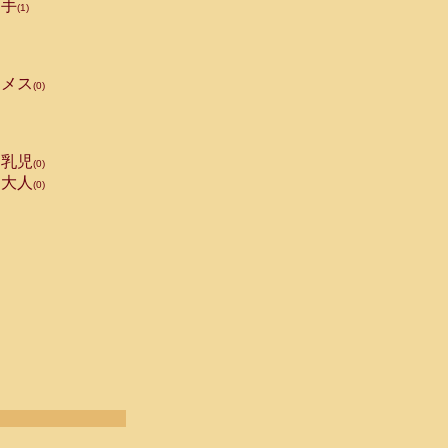
手
(1)
メス
(0)
乳児
(0)
大人
(0)