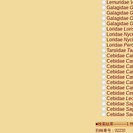
Lemuridae
V
Galagidae
G
Galagidae
G
Galagidae
O
Galagidae
G
Loridae
Lori
Loridae
Nyc
Loridae
Nyc
Loridae
Pero
Tarsiidae
Ta
Cebidae
Cal
Cebidae
Cal
Cebidae
Cal
Cebidae
Cal
Cebidae
Cal
Cebidae
Cal
Cebidae
Cal
Cebidae
Ce
Cebidae
Leo
Cebidae
Sag
Cebidae
Sag
Cebidae
Sag
Cebidae
Sag
■検索結果----------
Cebidae
Sag
Cebidae
Sa
剖検番号：02220