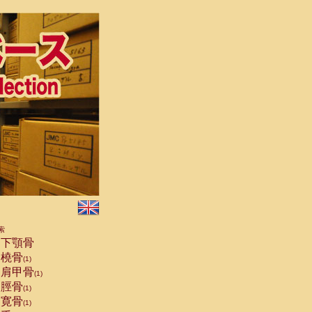
索
下顎骨
橈骨
(1)
肩甲骨
(1)
脛骨
(1)
寛骨
(1)