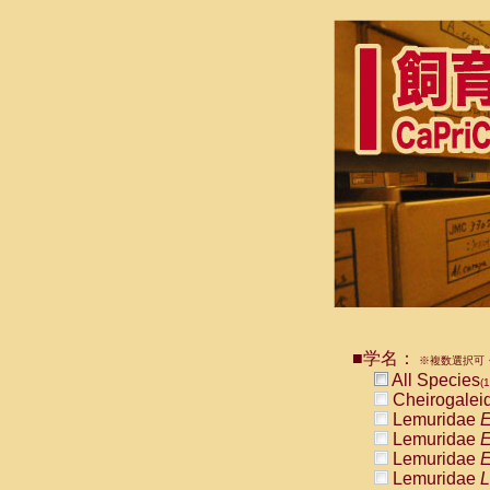
■学名：
※複数選択可・
All Species
(1
Cheirogalei
Lemuridae
E
Lemuridae
E
Lemuridae
E
Lemuridae
L