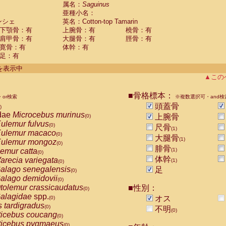
guinus midas
属名：
Saguinus
(0)
亜種小名：
guinus mystax
(0)
ンシェ
英名：Cotton-top Tamarin
uinus nigricollis
(0)
下顎骨：有
上腕骨：有
橈骨：有
guinus oedipus
(1)
肩甲骨：有
大腿骨：有
脛骨：有
uinus weddelli
(0)
寛骨：有
体幹：有
guinus
spp.
(0)
足：有
us trivirgatus
(0)
us albifrons
件を表示中
(0)
us apella
▲この
(0)
bus capucinus
(0)
us nigrivittatus
■骨格標本：
or検索
(0)
※複数選択可・and検
bus
spp.
頭蓋骨
(0)
)
miri boliviensis
dae
Microcebus murinus
(0)
上腕骨
(0)
miri sciureus
ulemur fulvus
(0)
(0)
尺骨
(1)
uatta caraya
ulemur macaco
(0)
(0)
大腿骨
(1)
uatta fusca
ulemur mongoz
(0)
(0)
腓骨
uatta seniculus
emur catta
(1)
(0)
(0)
uatta
spp.
体幹
arecia variegata
(0)
(1)
(0)
les belzebuth
alago senegalensis
足
(0)
(0)
les geoffroyi
alago demidovii
(0)
(0)
les paniscus
tolemur crassicaudatus
■性別：
(0)
(0)
les
spp.
alagidae
spp.
(0)
オス
(0)
othrix lagothricha
s tardigradus
(0)
(0)
不明
(0)
othrix lagothricha cana
ticebus coucang
(0)
(0)
Cacajao calvus rubicundus
ticebus pygmaeus
(0)
(0)