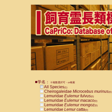
■学名：
※複数選択可・or検索
All Species
(1)
Cheirogaleidae
Microcebus murinus
(0)
Lemuridae
Eulemur fulvus
(0)
Lemuridae
Eulemur macaco
(0)
Lemuridae
Eulemur mongoz
(0)
Lemuridae
Lemur catta
(0)