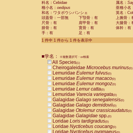
科名：Cebidae
Cebidae
Saguinus midas
属名：
Sa
(0)
種小名：
oedipus
亜種小名
Cebidae
Saguinus mystax
(0)
和名：ワタボウシパンシェ
英名：Cotto
Cebidae
Saguinus nigricollis
(0)
頭蓋骨：一部無
下顎骨：有
上腕骨：
Cebidae
Saguinus oedipus
(1)
尺骨：有
肩甲骨：有
大腿骨：
Cebidae
Saguinus weddelli
(0)
腓骨：有
寛骨：有
体幹：有
Cebidae
Saguinus
spp.
(0)
手：有
足：有
Cebidae
Aotus trivirgatus
(0)
Cebidae
Cebus albifrons
1 件中 1 件から 1 件を表示中
(0)
Cebidae
Cebus apella
(0)
Cebidae
Cebus capucinus
(0)
■学名：
Cebidae
Cebus nigrivittatus
※複数選択可・or検索
(0)
Cebidae
Cebus
spp.
All Species
(0)
(1)
Cebidae
Saimiri boliviensis
Cheirogaleidae
Microcebus murinus
(0)
(0)
Cebidae
Saimiri sciureus
Lemuridae
Eulemur fulvus
(0)
(0)
Atelidae
Alouatta caraya
Lemuridae
Eulemur macaco
(0)
(0)
Atelidae
Alouatta fusca
Lemuridae
Eulemur mongoz
(0)
(0)
Atelidae
Alouatta seniculus
Lemuridae
Lemur catta
(0)
(0)
Atelidae
Alouatta
spp.
Lemuridae
Varecia variegata
(0)
(0)
Atelidae
Ateles belzebuth
Galagidae
Galago senegalensis
(0)
(0)
Atelidae
Ateles geoffroyi
Galagidae
Galago demidovii
(0)
(0)
Atelidae
Ateles paniscus
Galagidae
Otolemur crassicaudatus
(0)
(0)
Atelidae
Ateles
spp.
Galagidae
Galagidae
spp.
(0)
(0)
Atelidae
Lagothrix lagothricha
Loridae
Loris tardigradus
(0)
(0)
Atelidae
Lagothrix lagothricha cana
Loridae
Nycticebus coucang
(0)
(0)
Pitheciidae
Cacajao calvus rubicundu
Loridae
Nycticebus pygmaeus
(0)