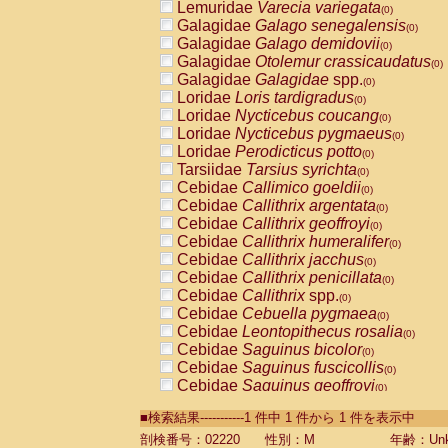
Lemuridae
Varecia variegata
(0)
Galagidae
Galago senegalensis
(0)
Galagidae
Galago demidovii
(0)
Galagidae
Otolemur crassicaudatus
(0)
Galagidae
Galagidae
spp.
(0)
Loridae
Loris tardigradus
(0)
Loridae
Nycticebus coucang
(0)
Loridae
Nycticebus pygmaeus
(0)
Loridae
Perodicticus potto
(0)
Tarsiidae
Tarsius syrichta
(0)
Cebidae
Callimico goeldii
(0)
Cebidae
Callithrix argentata
(0)
Cebidae
Callithrix geoffroyi
(0)
Cebidae
Callithrix humeralifer
(0)
Cebidae
Callithrix jacchus
(0)
Cebidae
Callithrix penicillata
(0)
Cebidae
Callithrix
spp.
(0)
Cebidae
Cebuella pygmaea
(0)
Cebidae
Leontopithecus rosalia
(0)
Cebidae
Saguinus bicolor
(0)
Cebidae
Saguinus fuscicollis
(0)
Cebidae
Saguinus geoffroyi
(0)
Cebidae
Saguinus imperator
(0)
■検索結果-----------1 件中 1 件から 1 件を表示中
Cebidae
Saguinus labiatus
(0)
Cebidae
Saguinus leucopus
剖検番号：02220
性別：M
年齢：Unk
(0)