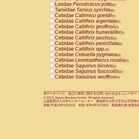
Pitheciidae
Callicebus cupreus
Loridae
Perodicticus potto
(0)
(0)
Pitheciidae
Callicebus donacophilus
Tarsiidae
Tarsius syrichta
(0
(0)
Pitheciidae
Callicebus moloch
Cebidae
Callimico goeldii
(0)
(0)
Pitheciidae
Callicebus torquatus
Cebidae
Callithrix argentata
(0)
(0)
Pitheciidae
Callicebus
spp.
Cebidae
Callithrix geoffroyi
(0)
(0)
Pitheciidae
Chiropotes satanas
Cebidae
Callithrix humeralifer
(0)
(0)
Pitheciidae
Pithecia monachus
Cebidae
Callithrix jacchus
(0)
(0)
Pitheciidae
Pithecia pithecia
Cebidae
Callithrix penicillata
(0)
(0)
Cercopithecidae
Cercocebus agilis
Cebidae
Callithrix
spp.
(0)
(0)
Cercopithecidae
Cercocebus galeritus
Cebidae
Cebuella pygmaea
(0)
Cercopithecidae
Cercocebus torquatu
Cebidae
Leontopithecus rosalia
(0)
Cercopithecidae
Cercocebus torquatus
Cebidae
Saguinus bicolor
(0)
Cercopithecidae
Cercocebus torquatu
Cebidae
Saguinus fuscicollis
(0)
Cercopithecidae
Cercocebus
hybrid
Cebidae
Saguinus geoffroyi
(0)
(0)
Cercopithecidae
Cercocebus
spp.
Cebidae
Saguinus imperator
(0)
(0)
Cercopithecidae
Lophocebus albigen
Cebidae
Saguinus labiatus
(0)
Cercopithecidae
Papio anubis
Cebidae
Saguinus leucopus
本データベース、並びに標本に関するお問い合わせはキュレーター・新宅勇太までお願い
(0)
(0)
© 2013 Japan Monkey Centre. All rights reserved.
Cercopithecidae
Papio cynocephalus
Cebidae
Saguinus midas
(
(0)
公益財団法人日本モンキーセンター 愛知県犬山市大字犬山字官林26番
Cercopithecidae
Papio hamadryas
Cebidae
Saguinus mystax
(0)
登録:平成19年5月31日 有効:令和4年5月30日 取扱責任者:綿貫宏
(0)
Cercopithecidae
Papio papio
Cebidae
Saguinus nigricollis
(0)
(0)
Cercopithecidae
Papio
spp.
Cebidae
Saguinus oedipus
(0)
(1)
Cercopithecidae
Mandrillus leucopha
Cebidae
Saguinus weddelli
(0)
Cercopithecidae
Mandrillus sphinx
Cebidae
Saguinus
spp.
(0)
(0)
Cercopithecidae
Theropithecus gelad
Cebidae
Aotus trivirgatus
(0)
Cercopithecidae
Macaca arctoides
Cebidae
Cebus albifrons
(0)
(0)