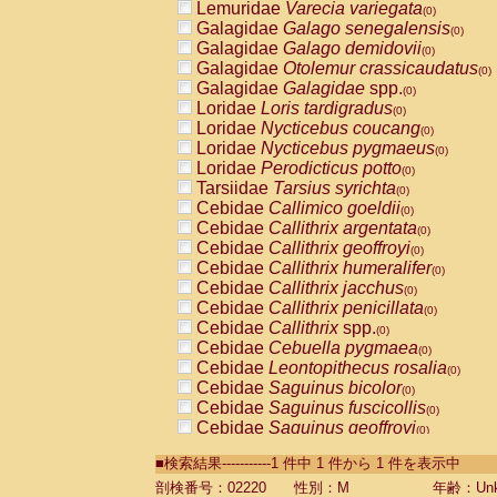
Lemuridae
Varecia variegata
(0)
Galagidae
Galago senegalensis
(0)
Galagidae
Galago demidovii
(0)
Galagidae
Otolemur crassicaudatus
(0)
Galagidae
Galagidae
spp.
(0)
Loridae
Loris tardigradus
(0)
Loridae
Nycticebus coucang
(0)
Loridae
Nycticebus pygmaeus
(0)
Loridae
Perodicticus potto
(0)
Tarsiidae
Tarsius syrichta
(0)
Cebidae
Callimico goeldii
(0)
Cebidae
Callithrix argentata
(0)
Cebidae
Callithrix geoffroyi
(0)
Cebidae
Callithrix humeralifer
(0)
Cebidae
Callithrix jacchus
(0)
Cebidae
Callithrix penicillata
(0)
Cebidae
Callithrix
spp.
(0)
Cebidae
Cebuella pygmaea
(0)
Cebidae
Leontopithecus rosalia
(0)
Cebidae
Saguinus bicolor
(0)
Cebidae
Saguinus fuscicollis
(0)
Cebidae
Saguinus geoffroyi
(0)
Cebidae
Saguinus imperator
(0)
■検索結果-----------1 件中 1 件から 1 件を表示中
Cebidae
Saguinus labiatus
(0)
Cebidae
Saguinus leucopus
剖検番号：02220
性別：M
年齢：Unk
(0)