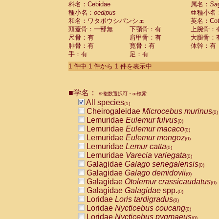
科名：Cebidae
Cebidae
Saguinus midas
属名：
Sa
(0)
種小名：
oedipus
亜種小名
Cebidae
Saguinus mystax
(0)
和名：ワタボウシパンシェ
英名：Cotto
Cebidae
Saguinus nigricollis
(0)
頭蓋骨：一部無
下顎骨：有
上腕骨：
Cebidae
Saguinus oedipus
(1)
尺骨：有
肩甲骨：有
大腿骨：
Cebidae
Saguinus weddelli
(0)
腓骨：有
寛骨：有
体幹：有
Cebidae
Saguinus
spp.
(0)
手：有
足：有
Cebidae
Aotus trivirgatus
(0)
Cebidae
Cebus albifrons
1 件中 1 件から 1 件を表示中
(0)
Cebidae
Cebus apella
(0)
Cebidae
Cebus capucinus
(0)
■学名：
Cebidae
Cebus nigrivittatus
※複数選択可・or検索
(0)
Cebidae
Cebus
spp.
All species
(0)
(1)
Cebidae
Saimiri boliviensis
Cheirogaleidae
Microcebus murinus
(0)
(0)
Cebidae
Saimiri sciureus
Lemuridae
Eulemur fulvus
(0)
(0)
Atelidae
Alouatta caraya
Lemuridae
Eulemur macaco
(0)
(0)
Atelidae
Alouatta fusca
Lemuridae
Eulemur mongoz
(0)
(0)
Atelidae
Alouatta seniculus
Lemuridae
Lemur catta
(0)
(0)
Atelidae
Alouatta
spp.
Lemuridae
Varecia variegata
(0)
(0)
Atelidae
Ateles belzebuth
Galagidae
Galago senegalensis
(0)
(0)
Atelidae
Ateles geoffroyi
Galagidae
Galago demidovii
(0)
(0)
Atelidae
Ateles paniscus
Galagidae
Otolemur crassicaudatus
(0)
(0)
Atelidae
Ateles
spp.
Galagidae
Galagidae
spp.
(0)
(0)
Atelidae
Lagothrix lagothricha
Loridae
Loris tardigradus
(0)
(0)
Atelidae
Lagothrix lagothricha cana
Loridae
Nycticebus coucang
(0)
(0)
Pitheciidae
Cacajao calvus rubicundu
Loridae
Nycticebus pygmaeus
(0)