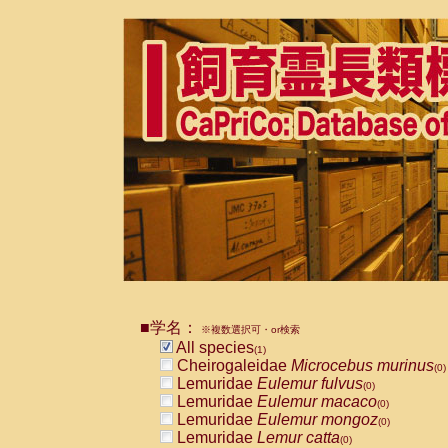
■学名：
※複数選択可・or検索
All species
(1)
Cheirogaleidae
Microcebus murinus
(0)
Lemuridae
Eulemur fulvus
(0)
Lemuridae
Eulemur macaco
(0)
Lemuridae
Eulemur mongoz
(0)
Lemuridae
Lemur catta
(0)