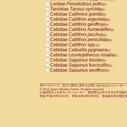
Pitheciidae
Callicebus cupreus
Loridae
Perodicticus potto
(0)
(0)
Pitheciidae
Callicebus donacophilus
Tarsiidae
Tarsius syrichta
(0
(0)
Pitheciidae
Callicebus moloch
Cebidae
Callimico goeldii
(0)
(0)
Pitheciidae
Callicebus torquatus
Cebidae
Callithrix argentata
(0)
(0)
Pitheciidae
Callicebus
spp.
Cebidae
Callithrix geoffroyi
(0)
(0)
Pitheciidae
Chiropotes satanas
Cebidae
Callithrix humeralifer
(0)
(0)
Pitheciidae
Pithecia monachus
Cebidae
Callithrix jacchus
(0)
(0)
Pitheciidae
Pithecia pithecia
Cebidae
Callithrix penicillata
(0)
(0)
Cercopithecidae
Cercocebus agilis
Cebidae
Callithrix
spp.
(0)
(0)
Cercopithecidae
Cercocebus galeritus
Cebidae
Cebuella pygmaea
(0)
Cercopithecidae
Cercocebus torquatu
Cebidae
Leontopithecus rosalia
(0)
Cercopithecidae
Cercocebus torquatus
Cebidae
Saguinus bicolor
(0)
Cercopithecidae
Cercocebus torquatu
Cebidae
Saguinus fuscicollis
(0)
Cercopithecidae
Cercocebus
hybrid
Cebidae
Saguinus geoffroyi
(0)
(0)
Cercopithecidae
Cercocebus
spp.
Cebidae
Saguinus imperator
(0)
(0)
Cercopithecidae
Lophocebus albigen
Cebidae
Saguinus labiatus
(0)
Cercopithecidae
Papio anubis
Cebidae
Saguinus leucopus
本データベース、並びに標本に関するお問い合わせはキュレーター・新宅勇太までお願い
(0)
(0)
© 2013 Japan Monkey Centre. All rights reserved.
Cercopithecidae
Papio cynocephalus
Cebidae
Saguinus midas
(
(0)
公益財団法人日本モンキーセンター 愛知県犬山市大字犬山字官林26番
Cercopithecidae
Papio hamadryas
Cebidae
Saguinus mystax
(0)
登録:平成19年5月31日 有効:令和4年5月30日 取扱責任者:綿貫宏
(0)
Cercopithecidae
Papio papio
Cebidae
Saguinus nigricollis
(0)
(0)
Cercopithecidae
Papio
spp.
Cebidae
Saguinus oedipus
(0)
(1)
Cercopithecidae
Mandrillus leucopha
Cebidae
Saguinus weddelli
(0)
Cercopithecidae
Mandrillus sphinx
Cebidae
Saguinus
spp.
(0)
(0)
Cercopithecidae
Theropithecus gelad
Cebidae
Aotus trivirgatus
(0)
Cercopithecidae
Macaca arctoides
Cebidae
Cebus albifrons
(0)
(0)