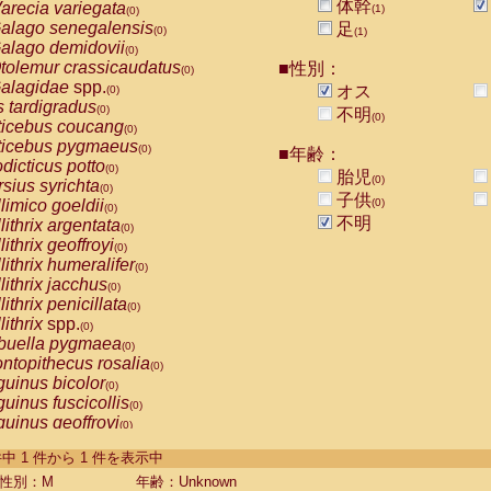
体幹
arecia variegata
(1)
(0)
alago senegalensis
足
(0)
(1)
alago demidovii
(0)
tolemur crassicaudatus
■性別：
(0)
alagidae
spp.
オス
(0)
s tardigradus
(0)
不明
(0)
ticebus coucang
(0)
ticebus pygmaeus
(0)
■年齢：
dicticus potto
(0)
胎児
(0)
rsius syrichta
(0)
子供
limico goeldii
(0)
(0)
不明
lithrix argentata
(0)
lithrix geoffroyi
(0)
lithrix humeralifer
(0)
lithrix jacchus
(0)
lithrix penicillata
(0)
lithrix
spp.
(0)
buella pygmaea
(0)
ntopithecus rosalia
(0)
uinus bicolor
(0)
uinus fuscicollis
(0)
uinus geoffroyi
(0)
uinus imperator
(0)
-1 件中 1 件から 1 件を表示中
uinus labiatus
(0)
guinus leucopus
性別：M
年齢：Unknown
(0)