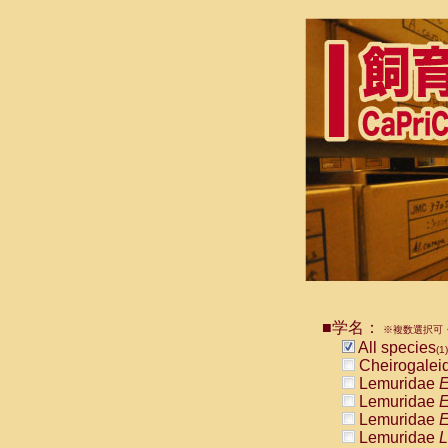
■学名：
※複数選択可・
All species
(1)
Cheirogalei
Lemuridae
E
Lemuridae
E
Lemuridae
E
Lemuridae
L