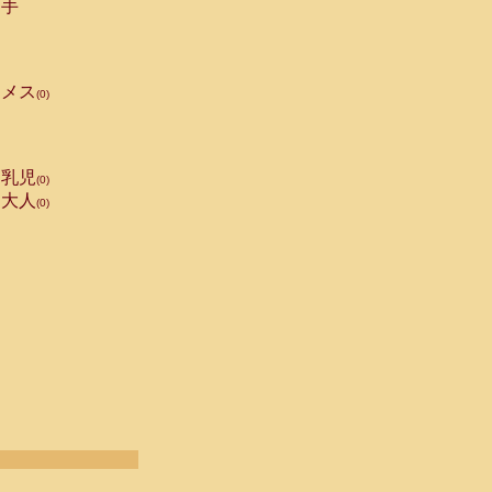
手
メス
(0)
乳児
(0)
大人
(0)