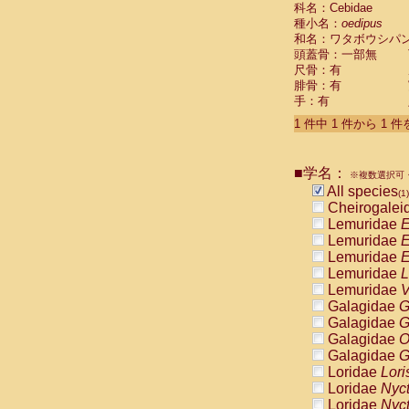
科名：Cebidae
Cebidae
Sa
種小名：
oedipus
Cebidae
Sa
和名：ワタボウシパ
Cebidae
Sag
頭蓋骨：一部無
Cebidae
Sa
尺骨：有
Cebidae
Sag
腓骨：有
Cebidae
Sa
手：有
Cebidae
Aot
Cebidae
Ceb
1 件中 1 件から 1 
Cebidae
Ceb
Cebidae
Ce
■学名：
Cebidae
Ceb
※複数選択可・
Cebidae
Ce
All species
(1)
Cebidae
Sai
Cheirogalei
Cebidae
Sai
Lemuridae
E
Atelidae
Alo
Lemuridae
E
Atelidae
Alo
Lemuridae
E
Atelidae
Alo
Lemuridae
L
Atelidae
Alo
Lemuridae
V
Atelidae
Ate
Galagidae
G
Atelidae
Ate
Galagidae
G
Atelidae
Ate
Galagidae
O
Atelidae
Ate
Galagidae
G
Atelidae
Lag
Loridae
Lori
Atelidae
Lag
Loridae
Nyc
Pitheciidae
Loridae
Nyc