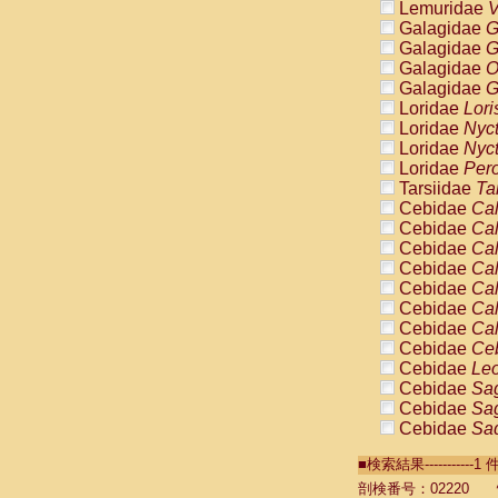
Lemuridae
V
Galagidae
G
Galagidae
G
Galagidae
O
Galagidae
G
Loridae
Lori
Loridae
Nyc
Loridae
Nyc
Loridae
Pero
Tarsiidae
Ta
Cebidae
Cal
Cebidae
Cal
Cebidae
Cal
Cebidae
Cal
Cebidae
Cal
Cebidae
Cal
Cebidae
Cal
Cebidae
Ce
Cebidae
Leo
Cebidae
Sag
Cebidae
Sag
Cebidae
Sag
Cebidae
Sag
■検索結果----------
Cebidae
Sag
Cebidae
Sa
剖検番号：02220