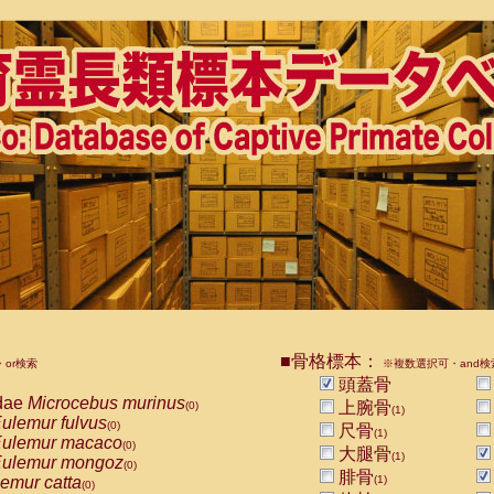
■骨格標本：
or検索
※複数選択可・and検
頭蓋骨
dae
Microcebus murinus
上腕骨
(0)
(1)
ulemur fulvus
(0)
尺骨
(1)
ulemur macaco
(0)
大腿骨
(1)
ulemur mongoz
(0)
腓骨
emur catta
(1)
(0)