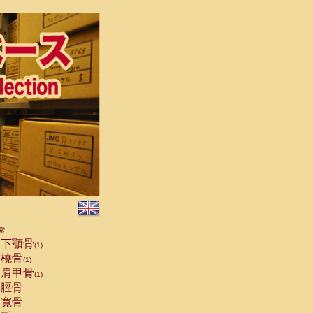
索
下顎骨
(1)
橈骨
(1)
肩甲骨
(1)
脛骨
寛骨