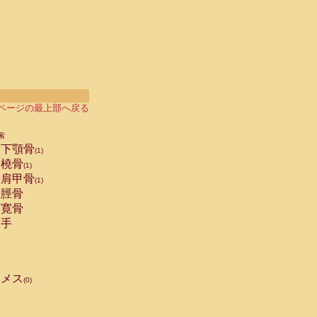
ページの最上部へ戻る
索
下顎骨
(1)
橈骨
(1)
肩甲骨
(1)
脛骨
寛骨
手
メス
(0)