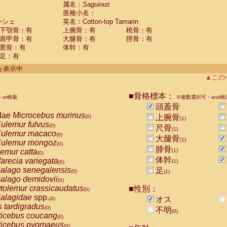
guinus midas
属名：
Saguinus
(0)
亜種小名：
guinus mystax
(0)
ンシェ
英名：Cotton-top Tamarin
uinus nigricollis
(0)
下顎骨：有
上腕骨：有
橈骨：有
guinus oedipus
(1)
肩甲骨：有
大腿骨：有
脛骨：有
uinus weddelli
(0)
寛骨：有
体幹：有
guinus
spp.
(0)
足：有
us trivirgatus
(0)
us albifrons
件を表示中
(0)
us apella
▲この
(0)
bus capucinus
(0)
us nigrivittatus
■骨格標本：
or検索
(0)
※複数選択可・and検
bus
spp.
頭蓋骨
(0)
miri boliviensis
dae
Microcebus murinus
(0)
上腕骨
(0)
(1)
miri sciureus
ulemur fulvus
(0)
(0)
尺骨
(1)
uatta caraya
ulemur macaco
(0)
(0)
大腿骨
(1)
uatta fusca
ulemur mongoz
(0)
(0)
腓骨
uatta seniculus
emur catta
(1)
(0)
(0)
uatta
spp.
体幹
arecia variegata
(0)
(1)
(0)
les belzebuth
alago senegalensis
足
(0)
(0)
(1)
les geoffroyi
alago demidovii
(0)
(0)
les paniscus
tolemur crassicaudatus
■性別：
(0)
(0)
les
spp.
alagidae
spp.
(0)
オス
(0)
othrix lagothricha
s tardigradus
(0)
(0)
不明
(0)
othrix lagothricha cana
ticebus coucang
(0)
(0)
Cacajao calvus rubicundus
ticebus pygmaeus
(0)
(0)