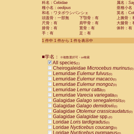
科名：Cebidae
Cebidae
Saguinus midas
属名：
Sa
(0)
種小名：
oedipus
亜種小名
Cebidae
Saguinus mystax
(0)
和名：ワタボウシパンシェ
英名：Cotto
Cebidae
Saguinus nigricollis
(0)
頭蓋骨：一部無
下顎骨：有
上腕骨：
Cebidae
Saguinus oedipus
(1)
尺骨：有
肩甲骨：有
大腿骨：
Cebidae
Saguinus weddelli
(0)
腓骨：有
寛骨：有
体幹：有
Cebidae
Saguinus
spp.
(0)
手：有
足：有
Cebidae
Aotus trivirgatus
(0)
Cebidae
Cebus albifrons
1 件中 1 件から 1 件を表示中
(0)
Cebidae
Cebus apella
(0)
Cebidae
Cebus capucinus
(0)
■学名：
Cebidae
Cebus nigrivittatus
※複数選択可・or検索
(0)
Cebidae
Cebus
spp.
All species
(0)
(1)
Cebidae
Saimiri boliviensis
Cheirogaleidae
Microcebus murinus
(0)
(0)
Cebidae
Saimiri sciureus
Lemuridae
Eulemur fulvus
(0)
(0)
Atelidae
Alouatta caraya
Lemuridae
Eulemur macaco
(0)
(0)
Atelidae
Alouatta fusca
Lemuridae
Eulemur mongoz
(0)
(0)
Atelidae
Alouatta seniculus
Lemuridae
Lemur catta
(0)
(0)
Atelidae
Alouatta
spp.
Lemuridae
Varecia variegata
(0)
(0)
Atelidae
Ateles belzebuth
Galagidae
Galago senegalensis
(0)
(0)
Atelidae
Ateles geoffroyi
Galagidae
Galago demidovii
(0)
(0)
Atelidae
Ateles paniscus
Galagidae
Otolemur crassicaudatus
(0)
(0)
Atelidae
Ateles
spp.
Galagidae
Galagidae
spp.
(0)
(0)
Atelidae
Lagothrix lagothricha
Loridae
Loris tardigradus
(0)
(0)
Atelidae
Lagothrix lagothricha cana
Loridae
Nycticebus coucang
(0)
(0)
Pitheciidae
Cacajao calvus rubicundu
Loridae
Nycticebus pygmaeus
(0)