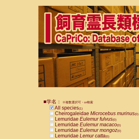
■学名：
※複数選択可・or検索
All species
(1)
Cheirogaleidae
Microcebus murinus
(0)
Lemuridae
Eulemur fulvus
(0)
Lemuridae
Eulemur macaco
(0)
Lemuridae
Eulemur mongoz
(0)
Lemuridae
Lemur catta
(0)