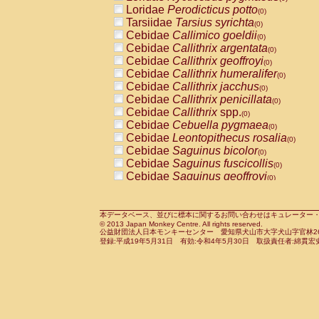
Pitheciidae
Callicebus cupreus
Loridae
Perodicticus potto
(0)
(0)
Pitheciidae
Callicebus donacophilus
Tarsiidae
Tarsius syrichta
(0
(0)
Pitheciidae
Callicebus moloch
Cebidae
Callimico goeldii
(0)
(0)
Pitheciidae
Callicebus torquatus
Cebidae
Callithrix argentata
(0)
(0)
Pitheciidae
Callicebus
spp.
Cebidae
Callithrix geoffroyi
(0)
(0)
Pitheciidae
Chiropotes satanas
Cebidae
Callithrix humeralifer
(0)
(0)
Pitheciidae
Pithecia monachus
Cebidae
Callithrix jacchus
(0)
(0)
Pitheciidae
Pithecia pithecia
Cebidae
Callithrix penicillata
(0)
(0)
Cercopithecidae
Cercocebus agilis
Cebidae
Callithrix
spp.
(0)
(0)
Cercopithecidae
Cercocebus galeritus
Cebidae
Cebuella pygmaea
(0)
Cercopithecidae
Cercocebus torquatu
Cebidae
Leontopithecus rosalia
(0)
Cercopithecidae
Cercocebus torquatus
Cebidae
Saguinus bicolor
(0)
Cercopithecidae
Cercocebus torquatu
Cebidae
Saguinus fuscicollis
(0)
Cercopithecidae
Cercocebus
hybrid
Cebidae
Saguinus geoffroyi
(0)
(0)
Cercopithecidae
Cercocebus
spp.
Cebidae
Saguinus imperator
(0)
(0)
Cercopithecidae
Lophocebus albigen
Cebidae
Saguinus labiatus
(0)
Cercopithecidae
Papio anubis
Cebidae
Saguinus leucopus
本データベース、並びに標本に関するお問い合わせはキュレーター・新宅勇太までお願い
(0)
(0)
© 2013 Japan Monkey Centre. All rights reserved.
Cercopithecidae
Papio cynocephalus
Cebidae
Saguinus midas
(
(0)
公益財団法人日本モンキーセンター 愛知県犬山市大字犬山字官林26番
Cercopithecidae
Papio hamadryas
Cebidae
Saguinus mystax
(0)
登録:平成19年5月31日 有効:令和4年5月30日 取扱責任者:綿貫宏
(0)
Cercopithecidae
Papio papio
Cebidae
Saguinus nigricollis
(0)
(0)
Cercopithecidae
Papio
spp.
Cebidae
Saguinus oedipus
(0)
(1)
Cercopithecidae
Mandrillus leucopha
Cebidae
Saguinus weddelli
(0)
Cercopithecidae
Mandrillus sphinx
Cebidae
Saguinus
spp.
(0)
(0)
Cercopithecidae
Theropithecus gelad
Cebidae
Aotus trivirgatus
(0)
Cercopithecidae
Macaca arctoides
Cebidae
Cebus albifrons
(0)
(0)