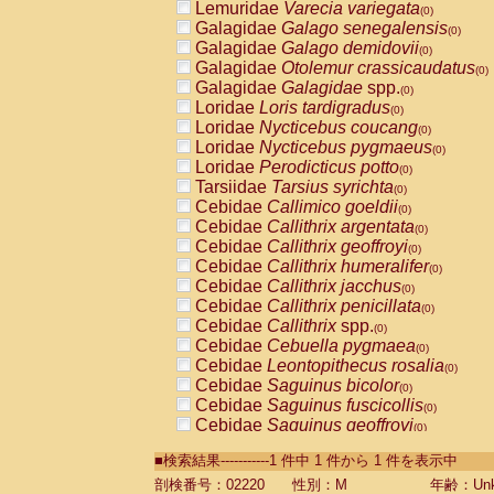
Lemuridae
Varecia variegata
(0)
Galagidae
Galago senegalensis
(0)
Galagidae
Galago demidovii
(0)
Galagidae
Otolemur crassicaudatus
(0)
Galagidae
Galagidae
spp.
(0)
Loridae
Loris tardigradus
(0)
Loridae
Nycticebus coucang
(0)
Loridae
Nycticebus pygmaeus
(0)
Loridae
Perodicticus potto
(0)
Tarsiidae
Tarsius syrichta
(0)
Cebidae
Callimico goeldii
(0)
Cebidae
Callithrix argentata
(0)
Cebidae
Callithrix geoffroyi
(0)
Cebidae
Callithrix humeralifer
(0)
Cebidae
Callithrix jacchus
(0)
Cebidae
Callithrix penicillata
(0)
Cebidae
Callithrix
spp.
(0)
Cebidae
Cebuella pygmaea
(0)
Cebidae
Leontopithecus rosalia
(0)
Cebidae
Saguinus bicolor
(0)
Cebidae
Saguinus fuscicollis
(0)
Cebidae
Saguinus geoffroyi
(0)
Cebidae
Saguinus imperator
(0)
■検索結果-----------1 件中 1 件から 1 件を表示中
Cebidae
Saguinus labiatus
(0)
Cebidae
Saguinus leucopus
剖検番号：02220
性別：M
年齢：Unk
(0)