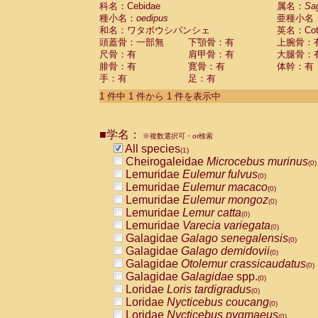
科名：Cebidae
Cebidae
Saguinus midas
属名：
Sa
(0)
種小名：
oedipus
亜種小名
Cebidae
Saguinus mystax
(0)
和名：ワタボウシパンシェ
英名：Cotto
Cebidae
Saguinus nigricollis
(0)
頭蓋骨：一部無
下顎骨：有
上腕骨：
Cebidae
Saguinus oedipus
(1)
尺骨：有
肩甲骨：有
大腿骨：
Cebidae
Saguinus weddelli
(0)
腓骨：有
寛骨：有
体幹：有
Cebidae
Saguinus
spp.
(0)
手：有
足：有
Cebidae
Aotus trivirgatus
(0)
Cebidae
Cebus albifrons
1 件中 1 件から 1 件を表示中
(0)
Cebidae
Cebus apella
(0)
Cebidae
Cebus capucinus
(0)
■学名：
Cebidae
Cebus nigrivittatus
※複数選択可・or検索
(0)
Cebidae
Cebus
spp.
All species
(0)
(1)
Cebidae
Saimiri boliviensis
Cheirogaleidae
Microcebus murinus
(0)
(0)
Cebidae
Saimiri sciureus
Lemuridae
Eulemur fulvus
(0)
(0)
Atelidae
Alouatta caraya
Lemuridae
Eulemur macaco
(0)
(0)
Atelidae
Alouatta fusca
Lemuridae
Eulemur mongoz
(0)
(0)
Atelidae
Alouatta seniculus
Lemuridae
Lemur catta
(0)
(0)
Atelidae
Alouatta
spp.
Lemuridae
Varecia variegata
(0)
(0)
Atelidae
Ateles belzebuth
Galagidae
Galago senegalensis
(0)
(0)
Atelidae
Ateles geoffroyi
Galagidae
Galago demidovii
(0)
(0)
Atelidae
Ateles paniscus
Galagidae
Otolemur crassicaudatus
(0)
(0)
Atelidae
Ateles
spp.
Galagidae
Galagidae
spp.
(0)
(0)
Atelidae
Lagothrix lagothricha
Loridae
Loris tardigradus
(0)
(0)
Atelidae
Lagothrix lagothricha cana
Loridae
Nycticebus coucang
(0)
(0)
Pitheciidae
Cacajao calvus rubicundu
Loridae
Nycticebus pygmaeus
(0)