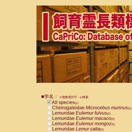
■学名：
※複数選択可・or検索
All species
(1)
Cheirogaleidae
Microcebus murinus
(0)
Lemuridae
Eulemur fulvus
(0)
Lemuridae
Eulemur macaco
(0)
Lemuridae
Eulemur mongoz
(0)
Lemuridae
Lemur catta
(0)