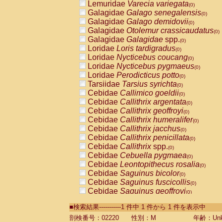
Lemuridae
Varecia variegata
(0)
Galagidae
Galago senegalensis
(0)
Galagidae
Galago demidovii
(0)
Galagidae
Otolemur crassicaudatus
(0)
Galagidae
Galagidae
spp.
(0)
Loridae
Loris tardigradus
(0)
Loridae
Nycticebus coucang
(0)
Loridae
Nycticebus pygmaeus
(0)
Loridae
Perodicticus potto
(0)
Tarsiidae
Tarsius syrichta
(0)
Cebidae
Callimico goeldii
(0)
Cebidae
Callithrix argentata
(0)
Cebidae
Callithrix geoffroyi
(0)
Cebidae
Callithrix humeralifer
(0)
Cebidae
Callithrix jacchus
(0)
Cebidae
Callithrix penicillata
(0)
Cebidae
Callithrix
spp.
(0)
Cebidae
Cebuella pygmaea
(0)
Cebidae
Leontopithecus rosalia
(0)
Cebidae
Saguinus bicolor
(0)
Cebidae
Saguinus fuscicollis
(0)
Cebidae
Saguinus geoffroyi
(0)
Cebidae
Saguinus imperator
(0)
■検索結果-----------1 件中 1 件から 1 件を表示中
Cebidae
Saguinus labiatus
(0)
Cebidae
Saguinus leucopus
剖検番号：02220
性別：M
年齢：Unk
(0)