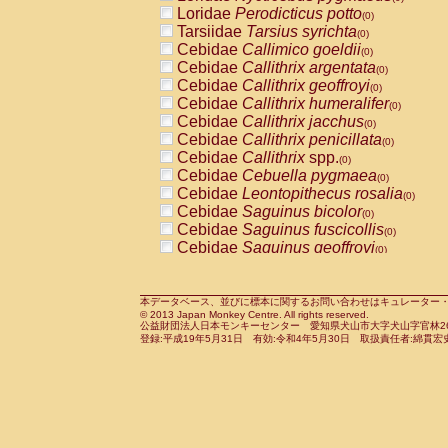
Pitheciidae
Callicebus cupreus
Loridae
Perodicticus potto
(0)
(0)
Pitheciidae
Callicebus donacophilus
Tarsiidae
Tarsius syrichta
(0
(0)
Pitheciidae
Callicebus moloch
Cebidae
Callimico goeldii
(0)
(0)
Pitheciidae
Callicebus torquatus
Cebidae
Callithrix argentata
(0)
(0)
Pitheciidae
Callicebus
spp.
Cebidae
Callithrix geoffroyi
(0)
(0)
Pitheciidae
Chiropotes satanas
Cebidae
Callithrix humeralifer
(0)
(0)
Pitheciidae
Pithecia monachus
Cebidae
Callithrix jacchus
(0)
(0)
Pitheciidae
Pithecia pithecia
Cebidae
Callithrix penicillata
(0)
(0)
Cercopithecidae
Cercocebus agilis
Cebidae
Callithrix
spp.
(0)
(0)
Cercopithecidae
Cercocebus galeritus
Cebidae
Cebuella pygmaea
(0)
Cercopithecidae
Cercocebus torquatu
Cebidae
Leontopithecus rosalia
(0)
Cercopithecidae
Cercocebus torquatus
Cebidae
Saguinus bicolor
(0)
Cercopithecidae
Cercocebus torquatu
Cebidae
Saguinus fuscicollis
(0)
Cercopithecidae
Cercocebus
hybrid
Cebidae
Saguinus geoffroyi
(0)
(0)
Cercopithecidae
Cercocebus
spp.
Cebidae
Saguinus imperator
(0)
(0)
Cercopithecidae
Lophocebus albigen
Cebidae
Saguinus labiatus
(0)
Cercopithecidae
Papio anubis
Cebidae
Saguinus leucopus
本データベース、並びに標本に関するお問い合わせはキュレーター・新宅勇太までお願い
(0)
(0)
© 2013 Japan Monkey Centre. All rights reserved.
Cercopithecidae
Papio cynocephalus
Cebidae
Saguinus midas
(
(0)
公益財団法人日本モンキーセンター 愛知県犬山市大字犬山字官林26番
Cercopithecidae
Papio hamadryas
Cebidae
Saguinus mystax
(0)
登録:平成19年5月31日 有効:令和4年5月30日 取扱責任者:綿貫宏
(0)
Cercopithecidae
Papio papio
Cebidae
Saguinus nigricollis
(0)
(0)
Cercopithecidae
Papio
spp.
Cebidae
Saguinus oedipus
(0)
(1)
Cercopithecidae
Mandrillus leucopha
Cebidae
Saguinus weddelli
(0)
Cercopithecidae
Mandrillus sphinx
Cebidae
Saguinus
spp.
(0)
(0)
Cercopithecidae
Theropithecus gelad
Cebidae
Aotus trivirgatus
(0)
Cercopithecidae
Macaca arctoides
Cebidae
Cebus albifrons
(0)
(0)