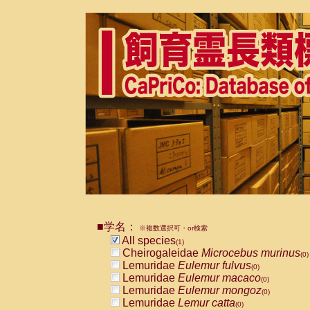
■学名：
※複数選択可・or検索
All species
(1)
Cheirogaleidae
Microcebus murinus
(0)
Lemuridae
Eulemur fulvus
(0)
Lemuridae
Eulemur macaco
(0)
Lemuridae
Eulemur mongoz
(0)
Lemuridae
Lemur catta
(0)