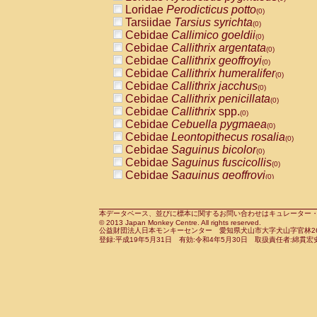
Pitheciidae
Callicebus cupreus
Loridae
Perodicticus potto
(0)
(0)
Pitheciidae
Callicebus donacophilus
Tarsiidae
Tarsius syrichta
(0
(0)
Pitheciidae
Callicebus moloch
Cebidae
Callimico goeldii
(0)
(0)
Pitheciidae
Callicebus torquatus
Cebidae
Callithrix argentata
(0)
(0)
Pitheciidae
Callicebus
spp.
Cebidae
Callithrix geoffroyi
(0)
(0)
Pitheciidae
Chiropotes satanas
Cebidae
Callithrix humeralifer
(0)
(0)
Pitheciidae
Pithecia monachus
Cebidae
Callithrix jacchus
(0)
(0)
Pitheciidae
Pithecia pithecia
Cebidae
Callithrix penicillata
(0)
(0)
Cercopithecidae
Cercocebus agilis
Cebidae
Callithrix
spp.
(0)
(0)
Cercopithecidae
Cercocebus galeritus
Cebidae
Cebuella pygmaea
(0)
Cercopithecidae
Cercocebus torquatu
Cebidae
Leontopithecus rosalia
(0)
Cercopithecidae
Cercocebus torquatus
Cebidae
Saguinus bicolor
(0)
Cercopithecidae
Cercocebus torquatu
Cebidae
Saguinus fuscicollis
(0)
Cercopithecidae
Cercocebus
hybrid
Cebidae
Saguinus geoffroyi
(0)
(0)
Cercopithecidae
Cercocebus
spp.
Cebidae
Saguinus imperator
(0)
(0)
Cercopithecidae
Lophocebus albigen
Cebidae
Saguinus labiatus
(0)
Cercopithecidae
Papio anubis
Cebidae
Saguinus leucopus
本データベース、並びに標本に関するお問い合わせはキュレーター・新宅勇太までお願い
(0)
(0)
© 2013 Japan Monkey Centre. All rights reserved.
Cercopithecidae
Papio cynocephalus
Cebidae
Saguinus midas
(
(0)
公益財団法人日本モンキーセンター 愛知県犬山市大字犬山字官林26番
Cercopithecidae
Papio hamadryas
Cebidae
Saguinus mystax
(0)
登録:平成19年5月31日 有効:令和4年5月30日 取扱責任者:綿貫宏
(0)
Cercopithecidae
Papio papio
Cebidae
Saguinus nigricollis
(0)
(0)
Cercopithecidae
Papio
spp.
Cebidae
Saguinus oedipus
(0)
(1)
Cercopithecidae
Mandrillus leucopha
Cebidae
Saguinus weddelli
(0)
Cercopithecidae
Mandrillus sphinx
Cebidae
Saguinus
spp.
(0)
(0)
Cercopithecidae
Theropithecus gelad
Cebidae
Aotus trivirgatus
(0)
Cercopithecidae
Macaca arctoides
Cebidae
Cebus albifrons
(0)
(0)