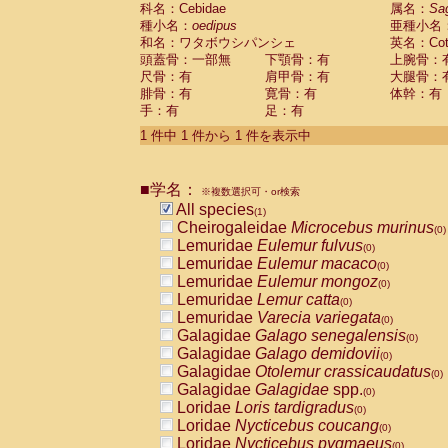
科名：Cebidae
Cebidae
Saguinus midas
属名：
Sa
(0)
種小名：
oedipus
亜種小名
Cebidae
Saguinus mystax
(0)
和名：ワタボウシパンシェ
英名：Cotto
Cebidae
Saguinus nigricollis
(0)
頭蓋骨：一部無
下顎骨：有
上腕骨：
Cebidae
Saguinus oedipus
(1)
尺骨：有
肩甲骨：有
大腿骨：
Cebidae
Saguinus weddelli
(0)
腓骨：有
寛骨：有
体幹：有
Cebidae
Saguinus
spp.
(0)
手：有
足：有
Cebidae
Aotus trivirgatus
(0)
Cebidae
Cebus albifrons
1 件中 1 件から 1 件を表示中
(0)
Cebidae
Cebus apella
(0)
Cebidae
Cebus capucinus
(0)
■学名：
Cebidae
Cebus nigrivittatus
※複数選択可・or検索
(0)
Cebidae
Cebus
spp.
All species
(0)
(1)
Cebidae
Saimiri boliviensis
Cheirogaleidae
Microcebus murinus
(0)
(0)
Cebidae
Saimiri sciureus
Lemuridae
Eulemur fulvus
(0)
(0)
Atelidae
Alouatta caraya
Lemuridae
Eulemur macaco
(0)
(0)
Atelidae
Alouatta fusca
Lemuridae
Eulemur mongoz
(0)
(0)
Atelidae
Alouatta seniculus
Lemuridae
Lemur catta
(0)
(0)
Atelidae
Alouatta
spp.
Lemuridae
Varecia variegata
(0)
(0)
Atelidae
Ateles belzebuth
Galagidae
Galago senegalensis
(0)
(0)
Atelidae
Ateles geoffroyi
Galagidae
Galago demidovii
(0)
(0)
Atelidae
Ateles paniscus
Galagidae
Otolemur crassicaudatus
(0)
(0)
Atelidae
Ateles
spp.
Galagidae
Galagidae
spp.
(0)
(0)
Atelidae
Lagothrix lagothricha
Loridae
Loris tardigradus
(0)
(0)
Atelidae
Lagothrix lagothricha cana
Loridae
Nycticebus coucang
(0)
(0)
Pitheciidae
Cacajao calvus rubicundu
Loridae
Nycticebus pygmaeus
(0)