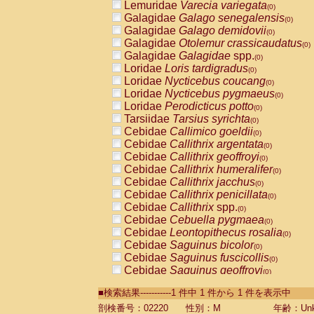
Lemuridae
Varecia variegata
(0)
Galagidae
Galago senegalensis
(0)
Galagidae
Galago demidovii
(0)
Galagidae
Otolemur crassicaudatus
(0)
Galagidae
Galagidae
spp.
(0)
Loridae
Loris tardigradus
(0)
Loridae
Nycticebus coucang
(0)
Loridae
Nycticebus pygmaeus
(0)
Loridae
Perodicticus potto
(0)
Tarsiidae
Tarsius syrichta
(0)
Cebidae
Callimico goeldii
(0)
Cebidae
Callithrix argentata
(0)
Cebidae
Callithrix geoffroyi
(0)
Cebidae
Callithrix humeralifer
(0)
Cebidae
Callithrix jacchus
(0)
Cebidae
Callithrix penicillata
(0)
Cebidae
Callithrix
spp.
(0)
Cebidae
Cebuella pygmaea
(0)
Cebidae
Leontopithecus rosalia
(0)
Cebidae
Saguinus bicolor
(0)
Cebidae
Saguinus fuscicollis
(0)
Cebidae
Saguinus geoffroyi
(0)
Cebidae
Saguinus imperator
(0)
■検索結果-----------1 件中 1 件から 1 件を表示中
Cebidae
Saguinus labiatus
(0)
Cebidae
Saguinus leucopus
剖検番号：02220
性別：M
年齢：Unk
(0)