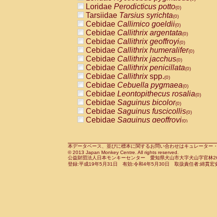
Pitheciidae
Callicebus cupreus
Loridae
Perodicticus potto
(0)
(0)
Pitheciidae
Callicebus donacophilus
Tarsiidae
Tarsius syrichta
(0
(0)
Pitheciidae
Callicebus moloch
Cebidae
Callimico goeldii
(0)
(0)
Pitheciidae
Callicebus torquatus
Cebidae
Callithrix argentata
(0)
(0)
Pitheciidae
Callicebus
spp.
Cebidae
Callithrix geoffroyi
(0)
(0)
Pitheciidae
Chiropotes satanas
Cebidae
Callithrix humeralifer
(0)
(0)
Pitheciidae
Pithecia monachus
Cebidae
Callithrix jacchus
(0)
(0)
Pitheciidae
Pithecia pithecia
Cebidae
Callithrix penicillata
(0)
(0)
Cercopithecidae
Cercocebus agilis
Cebidae
Callithrix
spp.
(0)
(0)
Cercopithecidae
Cercocebus galeritus
Cebidae
Cebuella pygmaea
(0)
Cercopithecidae
Cercocebus torquatu
Cebidae
Leontopithecus rosalia
(0)
Cercopithecidae
Cercocebus torquatus
Cebidae
Saguinus bicolor
(0)
Cercopithecidae
Cercocebus torquatu
Cebidae
Saguinus fuscicollis
(0)
Cercopithecidae
Cercocebus
hybrid
Cebidae
Saguinus geoffroyi
(0)
(0)
Cercopithecidae
Cercocebus
spp.
Cebidae
Saguinus imperator
(0)
(0)
Cercopithecidae
Lophocebus albigen
Cebidae
Saguinus labiatus
(0)
Cercopithecidae
Papio anubis
Cebidae
Saguinus leucopus
本データベース、並びに標本に関するお問い合わせはキュレーター・新宅勇太までお願い
(0)
(0)
© 2013 Japan Monkey Centre. All rights reserved.
Cercopithecidae
Papio cynocephalus
Cebidae
Saguinus midas
(
(0)
公益財団法人日本モンキーセンター 愛知県犬山市大字犬山字官林26番
Cercopithecidae
Papio hamadryas
Cebidae
Saguinus mystax
(0)
登録:平成19年5月31日 有効:令和4年5月30日 取扱責任者:綿貫宏
(0)
Cercopithecidae
Papio papio
Cebidae
Saguinus nigricollis
(0)
(0)
Cercopithecidae
Papio
spp.
Cebidae
Saguinus oedipus
(0)
(1)
Cercopithecidae
Mandrillus leucopha
Cebidae
Saguinus weddelli
(0)
Cercopithecidae
Mandrillus sphinx
Cebidae
Saguinus
spp.
(0)
(0)
Cercopithecidae
Theropithecus gelad
Cebidae
Aotus trivirgatus
(0)
Cercopithecidae
Macaca arctoides
Cebidae
Cebus albifrons
(0)
(0)