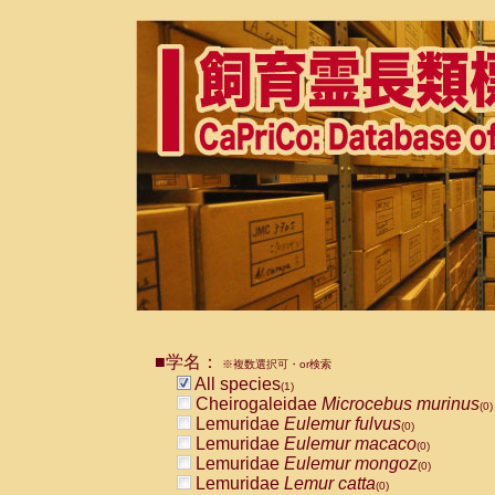
■学名：
※複数選択可・or検索
All species
(1)
Cheirogaleidae
Microcebus murinus
(0)
Lemuridae
Eulemur fulvus
(0)
Lemuridae
Eulemur macaco
(0)
Lemuridae
Eulemur mongoz
(0)
Lemuridae
Lemur catta
(0)