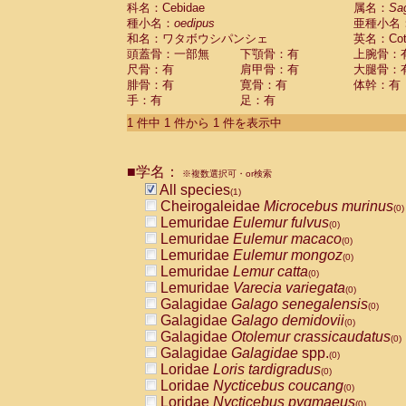
科名：Cebidae
Cebidae
Saguinus midas
属名：
Sa
(0)
種小名：
oedipus
亜種小名
Cebidae
Saguinus mystax
(0)
和名：ワタボウシパンシェ
英名：Cotto
Cebidae
Saguinus nigricollis
(0)
頭蓋骨：一部無
下顎骨：有
上腕骨：
Cebidae
Saguinus oedipus
(1)
尺骨：有
肩甲骨：有
大腿骨：
Cebidae
Saguinus weddelli
(0)
腓骨：有
寛骨：有
体幹：有
Cebidae
Saguinus
spp.
(0)
手：有
足：有
Cebidae
Aotus trivirgatus
(0)
Cebidae
Cebus albifrons
1 件中 1 件から 1 件を表示中
(0)
Cebidae
Cebus apella
(0)
Cebidae
Cebus capucinus
(0)
■学名：
Cebidae
Cebus nigrivittatus
※複数選択可・or検索
(0)
Cebidae
Cebus
spp.
All species
(0)
(1)
Cebidae
Saimiri boliviensis
Cheirogaleidae
Microcebus murinus
(0)
(0)
Cebidae
Saimiri sciureus
Lemuridae
Eulemur fulvus
(0)
(0)
Atelidae
Alouatta caraya
Lemuridae
Eulemur macaco
(0)
(0)
Atelidae
Alouatta fusca
Lemuridae
Eulemur mongoz
(0)
(0)
Atelidae
Alouatta seniculus
Lemuridae
Lemur catta
(0)
(0)
Atelidae
Alouatta
spp.
Lemuridae
Varecia variegata
(0)
(0)
Atelidae
Ateles belzebuth
Galagidae
Galago senegalensis
(0)
(0)
Atelidae
Ateles geoffroyi
Galagidae
Galago demidovii
(0)
(0)
Atelidae
Ateles paniscus
Galagidae
Otolemur crassicaudatus
(0)
(0)
Atelidae
Ateles
spp.
Galagidae
Galagidae
spp.
(0)
(0)
Atelidae
Lagothrix lagothricha
Loridae
Loris tardigradus
(0)
(0)
Atelidae
Lagothrix lagothricha cana
Loridae
Nycticebus coucang
(0)
(0)
Pitheciidae
Cacajao calvus rubicundu
Loridae
Nycticebus pygmaeus
(0)