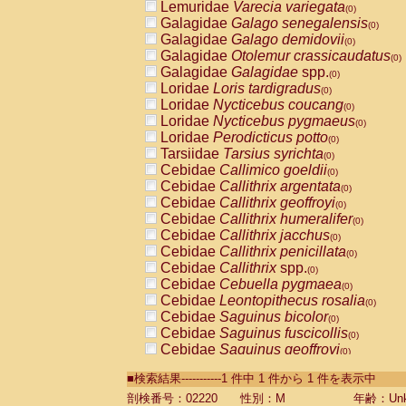
Lemuridae
Varecia variegata
(0)
Galagidae
Galago senegalensis
(0)
Galagidae
Galago demidovii
(0)
Galagidae
Otolemur crassicaudatus
(0)
Galagidae
Galagidae
spp.
(0)
Loridae
Loris tardigradus
(0)
Loridae
Nycticebus coucang
(0)
Loridae
Nycticebus pygmaeus
(0)
Loridae
Perodicticus potto
(0)
Tarsiidae
Tarsius syrichta
(0)
Cebidae
Callimico goeldii
(0)
Cebidae
Callithrix argentata
(0)
Cebidae
Callithrix geoffroyi
(0)
Cebidae
Callithrix humeralifer
(0)
Cebidae
Callithrix jacchus
(0)
Cebidae
Callithrix penicillata
(0)
Cebidae
Callithrix
spp.
(0)
Cebidae
Cebuella pygmaea
(0)
Cebidae
Leontopithecus rosalia
(0)
Cebidae
Saguinus bicolor
(0)
Cebidae
Saguinus fuscicollis
(0)
Cebidae
Saguinus geoffroyi
(0)
Cebidae
Saguinus imperator
(0)
■検索結果-----------1 件中 1 件から 1 件を表示中
Cebidae
Saguinus labiatus
(0)
Cebidae
Saguinus leucopus
剖検番号：02220
性別：M
年齢：Unk
(0)