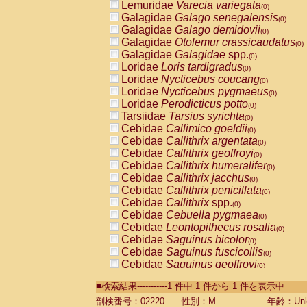
Lemuridae
Varecia variegata
(0)
Galagidae
Galago senegalensis
(0)
Galagidae
Galago demidovii
(0)
Galagidae
Otolemur crassicaudatus
(0)
Galagidae
Galagidae
spp.
(0)
Loridae
Loris tardigradus
(0)
Loridae
Nycticebus coucang
(0)
Loridae
Nycticebus pygmaeus
(0)
Loridae
Perodicticus potto
(0)
Tarsiidae
Tarsius syrichta
(0)
Cebidae
Callimico goeldii
(0)
Cebidae
Callithrix argentata
(0)
Cebidae
Callithrix geoffroyi
(0)
Cebidae
Callithrix humeralifer
(0)
Cebidae
Callithrix jacchus
(0)
Cebidae
Callithrix penicillata
(0)
Cebidae
Callithrix
spp.
(0)
Cebidae
Cebuella pygmaea
(0)
Cebidae
Leontopithecus rosalia
(0)
Cebidae
Saguinus bicolor
(0)
Cebidae
Saguinus fuscicollis
(0)
Cebidae
Saguinus geoffroyi
(0)
Cebidae
Saguinus imperator
(0)
■検索結果-----------1 件中 1 件から 1 件を表示中
Cebidae
Saguinus labiatus
(0)
Cebidae
Saguinus leucopus
剖検番号：02220
性別：M
年齢：Unk
(0)