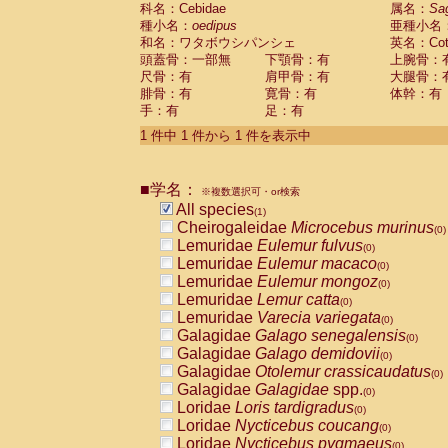
科名：Cebidae
Cebidae
Saguinus midas
属名：
Sa
(0)
種小名：
oedipus
亜種小名
Cebidae
Saguinus mystax
(0)
和名：ワタボウシパンシェ
英名：Cotto
Cebidae
Saguinus nigricollis
(0)
頭蓋骨：一部無
下顎骨：有
上腕骨：
Cebidae
Saguinus oedipus
(1)
尺骨：有
肩甲骨：有
大腿骨：
Cebidae
Saguinus weddelli
(0)
腓骨：有
寛骨：有
体幹：有
Cebidae
Saguinus
spp.
(0)
手：有
足：有
Cebidae
Aotus trivirgatus
(0)
Cebidae
Cebus albifrons
1 件中 1 件から 1 件を表示中
(0)
Cebidae
Cebus apella
(0)
Cebidae
Cebus capucinus
(0)
■学名：
Cebidae
Cebus nigrivittatus
※複数選択可・or検索
(0)
Cebidae
Cebus
spp.
All species
(0)
(1)
Cebidae
Saimiri boliviensis
Cheirogaleidae
Microcebus murinus
(0)
(0)
Cebidae
Saimiri sciureus
Lemuridae
Eulemur fulvus
(0)
(0)
Atelidae
Alouatta caraya
Lemuridae
Eulemur macaco
(0)
(0)
Atelidae
Alouatta fusca
Lemuridae
Eulemur mongoz
(0)
(0)
Atelidae
Alouatta seniculus
Lemuridae
Lemur catta
(0)
(0)
Atelidae
Alouatta
spp.
Lemuridae
Varecia variegata
(0)
(0)
Atelidae
Ateles belzebuth
Galagidae
Galago senegalensis
(0)
(0)
Atelidae
Ateles geoffroyi
Galagidae
Galago demidovii
(0)
(0)
Atelidae
Ateles paniscus
Galagidae
Otolemur crassicaudatus
(0)
(0)
Atelidae
Ateles
spp.
Galagidae
Galagidae
spp.
(0)
(0)
Atelidae
Lagothrix lagothricha
Loridae
Loris tardigradus
(0)
(0)
Atelidae
Lagothrix lagothricha cana
Loridae
Nycticebus coucang
(0)
(0)
Pitheciidae
Cacajao calvus rubicundu
Loridae
Nycticebus pygmaeus
(0)