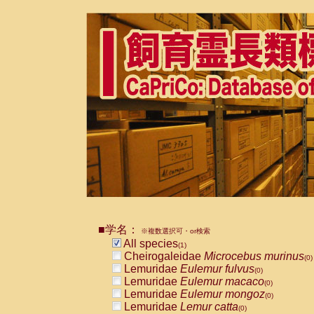
■学名：
※複数選択可・or検索
All species
(1)
Cheirogaleidae
Microcebus murinus
(0)
Lemuridae
Eulemur fulvus
(0)
Lemuridae
Eulemur macaco
(0)
Lemuridae
Eulemur mongoz
(0)
Lemuridae
Lemur catta
(0)