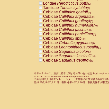
Pitheciidae
Callicebus cupreus
Loridae
Perodicticus potto
(0)
(0)
Pitheciidae
Callicebus donacophilus
Tarsiidae
Tarsius syrichta
(0
(0)
Pitheciidae
Callicebus moloch
Cebidae
Callimico goeldii
(0)
(0)
Pitheciidae
Callicebus torquatus
Cebidae
Callithrix argentata
(0)
(0)
Pitheciidae
Callicebus
spp.
Cebidae
Callithrix geoffroyi
(0)
(0)
Pitheciidae
Chiropotes satanas
Cebidae
Callithrix humeralifer
(0)
(0)
Pitheciidae
Pithecia monachus
Cebidae
Callithrix jacchus
(0)
(0)
Pitheciidae
Pithecia pithecia
Cebidae
Callithrix penicillata
(0)
(0)
Cercopithecidae
Cercocebus agilis
Cebidae
Callithrix
spp.
(0)
(0)
Cercopithecidae
Cercocebus galeritus
Cebidae
Cebuella pygmaea
(0)
Cercopithecidae
Cercocebus torquatu
Cebidae
Leontopithecus rosalia
(0)
Cercopithecidae
Cercocebus torquatus
Cebidae
Saguinus bicolor
(0)
Cercopithecidae
Cercocebus torquatu
Cebidae
Saguinus fuscicollis
(0)
Cercopithecidae
Cercocebus
hybrid
Cebidae
Saguinus geoffroyi
(0)
(0)
Cercopithecidae
Cercocebus
spp.
Cebidae
Saguinus imperator
(0)
(0)
Cercopithecidae
Lophocebus albigen
Cebidae
Saguinus labiatus
(0)
Cercopithecidae
Papio anubis
Cebidae
Saguinus leucopus
本データベース、並びに標本に関するお問い合わせはキュレーター・新宅勇太までお願い
(0)
(0)
© 2013 Japan Monkey Centre. All rights reserved.
Cercopithecidae
Papio cynocephalus
Cebidae
Saguinus midas
(
(0)
公益財団法人日本モンキーセンター 愛知県犬山市大字犬山字官林26番
Cercopithecidae
Papio hamadryas
Cebidae
Saguinus mystax
(0)
登録:平成19年5月31日 有効:令和4年5月30日 取扱責任者:綿貫宏
(0)
Cercopithecidae
Papio papio
Cebidae
Saguinus nigricollis
(0)
(0)
Cercopithecidae
Papio
spp.
Cebidae
Saguinus oedipus
(0)
(1)
Cercopithecidae
Mandrillus leucopha
Cebidae
Saguinus weddelli
(0)
Cercopithecidae
Mandrillus sphinx
Cebidae
Saguinus
spp.
(0)
(0)
Cercopithecidae
Theropithecus gelad
Cebidae
Aotus trivirgatus
(0)
Cercopithecidae
Macaca arctoides
Cebidae
Cebus albifrons
(0)
(0)