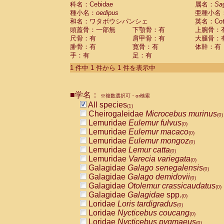
科名：Cebidae
Cebidae
Saguinus midas
属名：
Sa
(0)
種小名：
oedipus
亜種小名
Cebidae
Saguinus mystax
(0)
和名：ワタボウシパンシェ
英名：Cotto
Cebidae
Saguinus nigricollis
(0)
頭蓋骨：一部無
下顎骨：有
上腕骨：
Cebidae
Saguinus oedipus
(1)
尺骨：有
肩甲骨：有
大腿骨：
Cebidae
Saguinus weddelli
(0)
腓骨：有
寛骨：有
体幹：有
Cebidae
Saguinus
spp.
(0)
手：有
足：有
Cebidae
Aotus trivirgatus
(0)
Cebidae
Cebus albifrons
1 件中 1 件から 1 件を表示中
(0)
Cebidae
Cebus apella
(0)
Cebidae
Cebus capucinus
(0)
■学名：
Cebidae
Cebus nigrivittatus
※複数選択可・or検索
(0)
Cebidae
Cebus
spp.
All species
(0)
(1)
Cebidae
Saimiri boliviensis
Cheirogaleidae
Microcebus murinus
(0)
(0)
Cebidae
Saimiri sciureus
Lemuridae
Eulemur fulvus
(0)
(0)
Atelidae
Alouatta caraya
Lemuridae
Eulemur macaco
(0)
(0)
Atelidae
Alouatta fusca
Lemuridae
Eulemur mongoz
(0)
(0)
Atelidae
Alouatta seniculus
Lemuridae
Lemur catta
(0)
(0)
Atelidae
Alouatta
spp.
Lemuridae
Varecia variegata
(0)
(0)
Atelidae
Ateles belzebuth
Galagidae
Galago senegalensis
(0)
(0)
Atelidae
Ateles geoffroyi
Galagidae
Galago demidovii
(0)
(0)
Atelidae
Ateles paniscus
Galagidae
Otolemur crassicaudatus
(0)
(0)
Atelidae
Ateles
spp.
Galagidae
Galagidae
spp.
(0)
(0)
Atelidae
Lagothrix lagothricha
Loridae
Loris tardigradus
(0)
(0)
Atelidae
Lagothrix lagothricha cana
Loridae
Nycticebus coucang
(0)
(0)
Pitheciidae
Cacajao calvus rubicundu
Loridae
Nycticebus pygmaeus
(0)