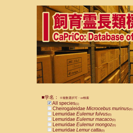
■学名：
※複数選択可・or検索
All species
(1)
Cheirogaleidae
Microcebus murinus
(0)
Lemuridae
Eulemur fulvus
(0)
Lemuridae
Eulemur macaco
(0)
Lemuridae
Eulemur mongoz
(0)
Lemuridae
Lemur catta
(0)