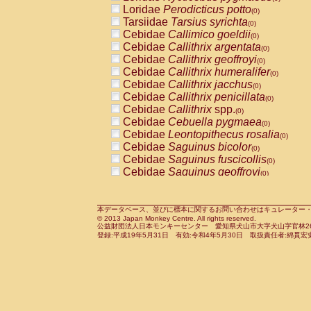
Pitheciidae
Callicebus cupreus
Loridae
Perodicticus potto
(0)
(0)
Pitheciidae
Callicebus donacophilus
Tarsiidae
Tarsius syrichta
(0
(0)
Pitheciidae
Callicebus moloch
Cebidae
Callimico goeldii
(0)
(0)
Pitheciidae
Callicebus torquatus
Cebidae
Callithrix argentata
(0)
(0)
Pitheciidae
Callicebus
spp.
Cebidae
Callithrix geoffroyi
(0)
(0)
Pitheciidae
Chiropotes satanas
Cebidae
Callithrix humeralifer
(0)
(0)
Pitheciidae
Pithecia monachus
Cebidae
Callithrix jacchus
(0)
(0)
Pitheciidae
Pithecia pithecia
Cebidae
Callithrix penicillata
(0)
(0)
Cercopithecidae
Cercocebus agilis
Cebidae
Callithrix
spp.
(0)
(0)
Cercopithecidae
Cercocebus galeritus
Cebidae
Cebuella pygmaea
(0)
Cercopithecidae
Cercocebus torquatu
Cebidae
Leontopithecus rosalia
(0)
Cercopithecidae
Cercocebus torquatus
Cebidae
Saguinus bicolor
(0)
Cercopithecidae
Cercocebus torquatu
Cebidae
Saguinus fuscicollis
(0)
Cercopithecidae
Cercocebus
hybrid
Cebidae
Saguinus geoffroyi
(0)
(0)
Cercopithecidae
Cercocebus
spp.
Cebidae
Saguinus imperator
(0)
(0)
Cercopithecidae
Lophocebus albigen
Cebidae
Saguinus labiatus
(0)
Cercopithecidae
Papio anubis
Cebidae
Saguinus leucopus
本データベース、並びに標本に関するお問い合わせはキュレーター・新宅勇太までお願い
(0)
(0)
© 2013 Japan Monkey Centre. All rights reserved.
Cercopithecidae
Papio cynocephalus
Cebidae
Saguinus midas
(
(0)
公益財団法人日本モンキーセンター 愛知県犬山市大字犬山字官林26番
Cercopithecidae
Papio hamadryas
Cebidae
Saguinus mystax
(0)
登録:平成19年5月31日 有効:令和4年5月30日 取扱責任者:綿貫宏
(0)
Cercopithecidae
Papio papio
Cebidae
Saguinus nigricollis
(0)
(0)
Cercopithecidae
Papio
spp.
Cebidae
Saguinus oedipus
(0)
(1)
Cercopithecidae
Mandrillus leucopha
Cebidae
Saguinus weddelli
(0)
Cercopithecidae
Mandrillus sphinx
Cebidae
Saguinus
spp.
(0)
(0)
Cercopithecidae
Theropithecus gelad
Cebidae
Aotus trivirgatus
(0)
Cercopithecidae
Macaca arctoides
Cebidae
Cebus albifrons
(0)
(0)