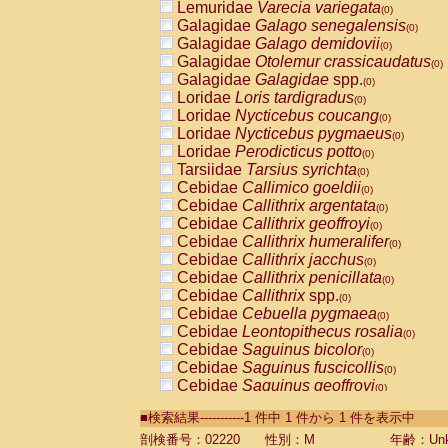
Lemuridae
Varecia variegata
(0)
Galagidae
Galago senegalensis
(0)
Galagidae
Galago demidovii
(0)
Galagidae
Otolemur crassicaudatus
(0)
Galagidae
Galagidae
spp.
(0)
Loridae
Loris tardigradus
(0)
Loridae
Nycticebus coucang
(0)
Loridae
Nycticebus pygmaeus
(0)
Loridae
Perodicticus potto
(0)
Tarsiidae
Tarsius syrichta
(0)
Cebidae
Callimico goeldii
(0)
Cebidae
Callithrix argentata
(0)
Cebidae
Callithrix geoffroyi
(0)
Cebidae
Callithrix humeralifer
(0)
Cebidae
Callithrix jacchus
(0)
Cebidae
Callithrix penicillata
(0)
Cebidae
Callithrix
spp.
(0)
Cebidae
Cebuella pygmaea
(0)
Cebidae
Leontopithecus rosalia
(0)
Cebidae
Saguinus bicolor
(0)
Cebidae
Saguinus fuscicollis
(0)
Cebidae
Saguinus geoffroyi
(0)
Cebidae
Saguinus imperator
(0)
■検索結果-----------1 件中 1 件から 1 件を表示中
Cebidae
Saguinus labiatus
(0)
Cebidae
Saguinus leucopus
剖検番号：02220
性別：M
年齢：Unk
(0)