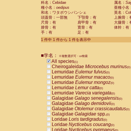
科名：Cebidae
Cebidae
Saguinus midas
属名：
Sa
(0)
種小名：
oedipus
亜種小名
Cebidae
Saguinus mystax
(0)
和名：ワタボウシパンシェ
英名：Cotto
Cebidae
Saguinus nigricollis
(0)
頭蓋骨：一部無
下顎骨：有
上腕骨：
Cebidae
Saguinus oedipus
(1)
尺骨：有
肩甲骨：有
大腿骨：
Cebidae
Saguinus weddelli
(0)
腓骨：有
寛骨：有
体幹：有
Cebidae
Saguinus
spp.
(0)
手：有
足：有
Cebidae
Aotus trivirgatus
(0)
Cebidae
Cebus albifrons
1 件中 1 件から 1 件を表示中
(0)
Cebidae
Cebus apella
(0)
Cebidae
Cebus capucinus
(0)
■学名：
Cebidae
Cebus nigrivittatus
※複数選択可・or検索
(0)
Cebidae
Cebus
spp.
All species
(0)
(1)
Cebidae
Saimiri boliviensis
Cheirogaleidae
Microcebus murinus
(0)
(0)
Cebidae
Saimiri sciureus
Lemuridae
Eulemur fulvus
(0)
(0)
Atelidae
Alouatta caraya
Lemuridae
Eulemur macaco
(0)
(0)
Atelidae
Alouatta fusca
Lemuridae
Eulemur mongoz
(0)
(0)
Atelidae
Alouatta seniculus
Lemuridae
Lemur catta
(0)
(0)
Atelidae
Alouatta
spp.
Lemuridae
Varecia variegata
(0)
(0)
Atelidae
Ateles belzebuth
Galagidae
Galago senegalensis
(0)
(0)
Atelidae
Ateles geoffroyi
Galagidae
Galago demidovii
(0)
(0)
Atelidae
Ateles paniscus
Galagidae
Otolemur crassicaudatus
(0)
(0)
Atelidae
Ateles
spp.
Galagidae
Galagidae
spp.
(0)
(0)
Atelidae
Lagothrix lagothricha
Loridae
Loris tardigradus
(0)
(0)
Atelidae
Lagothrix lagothricha cana
Loridae
Nycticebus coucang
(0)
(0)
Pitheciidae
Cacajao calvus rubicundu
Loridae
Nycticebus pygmaeus
(0)