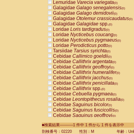
Lemuridae
Varecia variegata
(0)
Galagidae
Galago senegalensis
(0)
Galagidae
Galago demidovii
(0)
Galagidae
Otolemur crassicaudatus
(0)
Galagidae
Galagidae
spp.
(0)
Loridae
Loris tardigradus
(0)
Loridae
Nycticebus coucang
(0)
Loridae
Nycticebus pygmaeus
(0)
Loridae
Perodicticus potto
(0)
Tarsiidae
Tarsius syrichta
(0)
Cebidae
Callimico goeldii
(0)
Cebidae
Callithrix argentata
(0)
Cebidae
Callithrix geoffroyi
(0)
Cebidae
Callithrix humeralifer
(0)
Cebidae
Callithrix jacchus
(0)
Cebidae
Callithrix penicillata
(0)
Cebidae
Callithrix
spp.
(0)
Cebidae
Cebuella pygmaea
(0)
Cebidae
Leontopithecus rosalia
(0)
Cebidae
Saguinus bicolor
(0)
Cebidae
Saguinus fuscicollis
(0)
Cebidae
Saguinus geoffroyi
(0)
Cebidae
Saguinus imperator
(0)
■検索結果-----------1 件中 1 件から 1 件を表示中
Cebidae
Saguinus labiatus
(0)
Cebidae
Saguinus leucopus
剖検番号：02220
性別：M
年齢：Unk
(0)