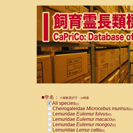
■学名：
※複数選択可・or検索
All species
(1)
Cheirogaleidae
Microcebus murinus
(0)
Lemuridae
Eulemur fulvus
(0)
Lemuridae
Eulemur macaco
(0)
Lemuridae
Eulemur mongoz
(0)
Lemuridae
Lemur catta
(0)