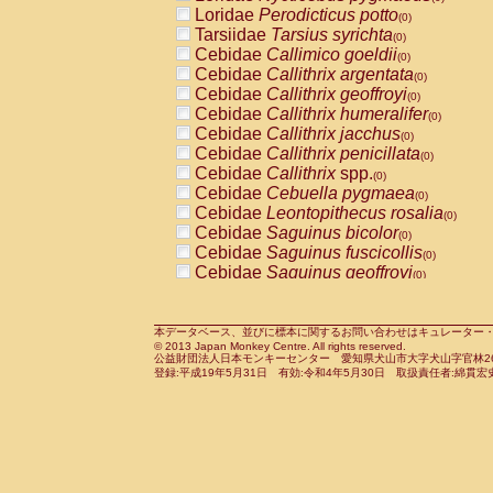
Pitheciidae
Callicebus cupreus
Loridae
Perodicticus potto
(0)
(0)
Pitheciidae
Callicebus donacophilus
Tarsiidae
Tarsius syrichta
(0
(0)
Pitheciidae
Callicebus moloch
Cebidae
Callimico goeldii
(0)
(0)
Pitheciidae
Callicebus torquatus
Cebidae
Callithrix argentata
(0)
(0)
Pitheciidae
Callicebus
spp.
Cebidae
Callithrix geoffroyi
(0)
(0)
Pitheciidae
Chiropotes satanas
Cebidae
Callithrix humeralifer
(0)
(0)
Pitheciidae
Pithecia monachus
Cebidae
Callithrix jacchus
(0)
(0)
Pitheciidae
Pithecia pithecia
Cebidae
Callithrix penicillata
(0)
(0)
Cercopithecidae
Cercocebus agilis
Cebidae
Callithrix
spp.
(0)
(0)
Cercopithecidae
Cercocebus galeritus
Cebidae
Cebuella pygmaea
(0)
Cercopithecidae
Cercocebus torquatu
Cebidae
Leontopithecus rosalia
(0)
Cercopithecidae
Cercocebus torquatus
Cebidae
Saguinus bicolor
(0)
Cercopithecidae
Cercocebus torquatu
Cebidae
Saguinus fuscicollis
(0)
Cercopithecidae
Cercocebus
hybrid
Cebidae
Saguinus geoffroyi
(0)
(0)
Cercopithecidae
Cercocebus
spp.
Cebidae
Saguinus imperator
(0)
(0)
Cercopithecidae
Lophocebus albigen
Cebidae
Saguinus labiatus
(0)
Cercopithecidae
Papio anubis
Cebidae
Saguinus leucopus
本データベース、並びに標本に関するお問い合わせはキュレーター・新宅勇太までお願い
(0)
(0)
© 2013 Japan Monkey Centre. All rights reserved.
Cercopithecidae
Papio cynocephalus
Cebidae
Saguinus midas
(
(0)
公益財団法人日本モンキーセンター 愛知県犬山市大字犬山字官林26番
Cercopithecidae
Papio hamadryas
Cebidae
Saguinus mystax
(0)
登録:平成19年5月31日 有効:令和4年5月30日 取扱責任者:綿貫宏
(0)
Cercopithecidae
Papio papio
Cebidae
Saguinus nigricollis
(0)
(0)
Cercopithecidae
Papio
spp.
Cebidae
Saguinus oedipus
(0)
(1)
Cercopithecidae
Mandrillus leucopha
Cebidae
Saguinus weddelli
(0)
Cercopithecidae
Mandrillus sphinx
Cebidae
Saguinus
spp.
(0)
(0)
Cercopithecidae
Theropithecus gelad
Cebidae
Aotus trivirgatus
(0)
Cercopithecidae
Macaca arctoides
Cebidae
Cebus albifrons
(0)
(0)