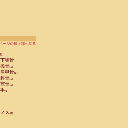
ページの最上部へ戻る
索
下顎骨
橈骨
(1)
肩甲骨
(1)
脛骨
(1)
寛骨
(1)
手
(1)
メス
(0)