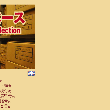
索
下顎骨
橈骨
(1)
肩甲骨
(1)
脛骨
(1)
寛骨
(1)