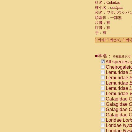
科名：Cebidae
Cebidae
Sa
種小名：
oedipus
Cebidae
Sa
和名：ワタボウシパ
Cebidae
Sag
頭蓋骨：一部無
Cebidae
Sa
尺骨：有
Cebidae
Sag
腓骨：有
Cebidae
Sa
手：有
Cebidae
Aot
Cebidae
Ceb
1 件中 1 件から 1 
Cebidae
Ceb
Cebidae
Ce
■学名：
Cebidae
Ceb
※複数選択可・
Cebidae
Ce
All species
(1)
Cebidae
Sai
Cheirogalei
Cebidae
Sai
Lemuridae
E
Atelidae
Alo
Lemuridae
E
Atelidae
Alo
Lemuridae
E
Atelidae
Alo
Lemuridae
L
Atelidae
Alo
Lemuridae
V
Atelidae
Ate
Galagidae
G
Atelidae
Ate
Galagidae
G
Atelidae
Ate
Galagidae
O
Atelidae
Ate
Galagidae
G
Atelidae
Lag
Loridae
Lori
Atelidae
Lag
Loridae
Nyc
Pitheciidae
Loridae
Nyc