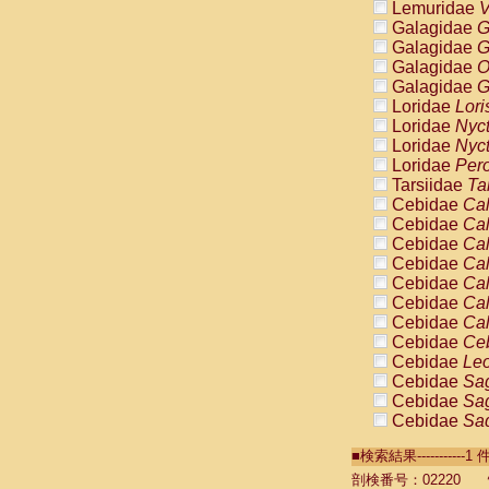
Lemuridae
V
Galagidae
G
Galagidae
G
Galagidae
O
Galagidae
G
Loridae
Lori
Loridae
Nyc
Loridae
Nyc
Loridae
Pero
Tarsiidae
Ta
Cebidae
Cal
Cebidae
Cal
Cebidae
Cal
Cebidae
Cal
Cebidae
Cal
Cebidae
Cal
Cebidae
Cal
Cebidae
Ce
Cebidae
Leo
Cebidae
Sag
Cebidae
Sag
Cebidae
Sag
Cebidae
Sag
■検索結果----------
Cebidae
Sag
Cebidae
Sa
剖検番号：02220