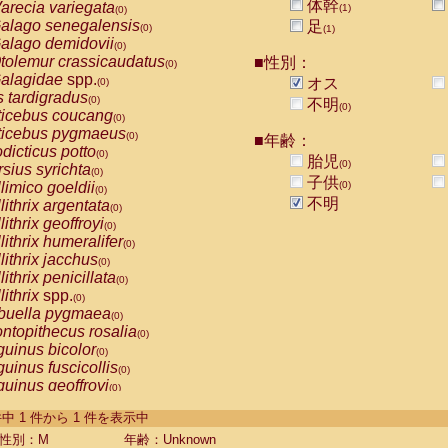
体幹
arecia variegata
(1)
(0)
alago senegalensis
足
(0)
(1)
alago demidovii
(0)
tolemur crassicaudatus
■性別：
(0)
alagidae
spp.
オス
(0)
s tardigradus
(0)
不明
(0)
ticebus coucang
(0)
ticebus pygmaeus
(0)
■年齢：
dicticus potto
(0)
胎児
(0)
rsius syrichta
(0)
子供
limico goeldii
(0)
(0)
不明
lithrix argentata
(0)
lithrix geoffroyi
(0)
lithrix humeralifer
(0)
lithrix jacchus
(0)
lithrix penicillata
(0)
lithrix
spp.
(0)
buella pygmaea
(0)
ntopithecus rosalia
(0)
uinus bicolor
(0)
uinus fuscicollis
(0)
uinus geoffroyi
(0)
uinus imperator
(0)
-1 件中 1 件から 1 件を表示中
uinus labiatus
(0)
guinus leucopus
性別：M
年齢：Unknown
(0)