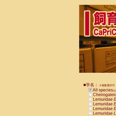
■学名：
※複数選択可・
All species
(1)
Cheirogalei
Lemuridae
E
Lemuridae
E
Lemuridae
E
Lemuridae
L