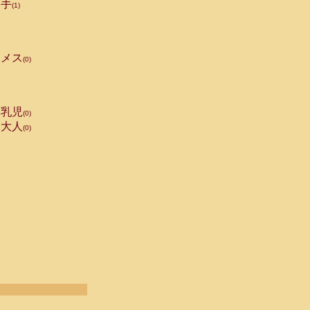
手
(1)
メス
(0)
乳児
(0)
大人
(0)