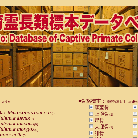
■骨格標本：
or検索
※複数選択可・and検
頭蓋骨
dae
Microcebus murinus
上腕骨
(0)
(1)
ulemur fulvus
(0)
尺骨
ulemur macaco
(0)
大腿骨
(1)
ulemur mongoz
(0)
腓骨
emur catta
(0)