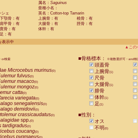
guinus midas
属名：
Saguinus
(0)
亜種小名：
guinus mystax
(0)
ンシェ
英名：Cotton-top Tamarin
uinus nigricollis
(0)
下顎骨：有
上腕骨：有
橈骨：有
guinus oedipus
(1)
肩甲骨：有
大腿骨：有
脛骨：有
uinus weddelli
(0)
寛骨：有
体幹：有
guinus
spp.
(0)
足：有
us trivirgatus
(0)
us albifrons
件を表示中
(0)
us apella
▲この
(0)
bus capucinus
(0)
us nigrivittatus
■骨格標本：
or検索
(0)
※複数選択可・and検
bus
spp.
頭蓋骨
(0)
miri boliviensis
dae
Microcebus murinus
(0)
上腕骨
(0)
(1)
miri sciureus
ulemur fulvus
(0)
(0)
尺骨
uatta caraya
ulemur macaco
(0)
(0)
大腿骨
(1)
uatta fusca
ulemur mongoz
(0)
(0)
腓骨
uatta seniculus
emur catta
(0)
(0)
uatta
spp.
体幹
arecia variegata
(0)
(1)
(0)
les belzebuth
alago senegalensis
足
(0)
(0)
(1)
les geoffroyi
alago demidovii
(0)
(0)
les paniscus
tolemur crassicaudatus
■性別：
(0)
(0)
les
spp.
alagidae
spp.
(0)
オス
(0)
othrix lagothricha
s tardigradus
(0)
(0)
不明
(0)
othrix lagothricha cana
ticebus coucang
(0)
(0)
Cacajao calvus rubicundus
ticebus pygmaeus
(0)
(0)