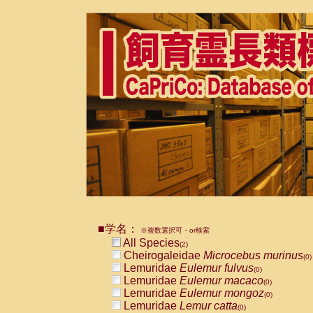
■学名：
※複数選択可・or検索
All Species
(2)
Cheirogaleidae
Microcebus murinus
(0)
Lemuridae
Eulemur fulvus
(0)
Lemuridae
Eulemur macaco
(0)
Lemuridae
Eulemur mongoz
(0)
Lemuridae
Lemur catta
(0)