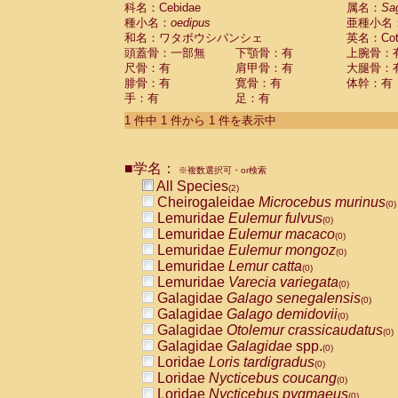
科名：Cebidae
Cebidae
Saguinus midas
属名：
Sa
(0)
種小名：
oedipus
亜種小名
Cebidae
Saguinus mystax
(0)
和名：ワタボウシパンシェ
英名：Cotto
Cebidae
Saguinus nigricollis
(1)
頭蓋骨：一部無
下顎骨：有
上腕骨：
Cebidae
Saguinus oedipus
(1)
尺骨：有
肩甲骨：有
大腿骨：
Cebidae
Saguinus weddelli
(0)
腓骨：有
寛骨：有
体幹：有
Cebidae
Saguinus
spp.
(0)
手：有
足：有
Cebidae
Aotus trivirgatus
(0)
Cebidae
Cebus albifrons
1 件中 1 件から 1 件を表示中
(0)
Cebidae
Cebus apella
(0)
Cebidae
Cebus capucinus
(0)
■学名：
Cebidae
Cebus nigrivittatus
※複数選択可・or検索
(0)
Cebidae
Cebus
spp.
All Species
(0)
(2)
Cebidae
Saimiri boliviensis
Cheirogaleidae
Microcebus murinus
(0)
(0)
Cebidae
Saimiri sciureus
Lemuridae
Eulemur fulvus
(0)
(0)
Atelidae
Alouatta caraya
Lemuridae
Eulemur macaco
(0)
(0)
Atelidae
Alouatta fusca
Lemuridae
Eulemur mongoz
(0)
(0)
Atelidae
Alouatta seniculus
Lemuridae
Lemur catta
(0)
(0)
Atelidae
Alouatta
spp.
Lemuridae
Varecia variegata
(0)
(0)
Atelidae
Ateles belzebuth
Galagidae
Galago senegalensis
(0)
(0)
Atelidae
Ateles geoffroyi
Galagidae
Galago demidovii
(0)
(0)
Atelidae
Ateles paniscus
Galagidae
Otolemur crassicaudatus
(0)
(0)
Atelidae
Ateles
spp.
Galagidae
Galagidae
spp.
(0)
(0)
Atelidae
Lagothrix lagothricha
Loridae
Loris tardigradus
(0)
(0)
Atelidae
Lagothrix lagothricha cana
Loridae
Nycticebus coucang
(0)
(0)
Pitheciidae
Cacajao calvus rubicundu
Loridae
Nycticebus pygmaeus
(0)