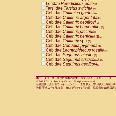
Pitheciidae
Callicebus cupreus
Loridae
Perodicticus potto
(0)
(0)
Pitheciidae
Callicebus donacophilus
Tarsiidae
Tarsius syrichta
(0
(0)
Pitheciidae
Callicebus moloch
Cebidae
Callimico goeldii
(0)
(0)
Pitheciidae
Callicebus torquatus
Cebidae
Callithrix argentata
(0)
(0)
Pitheciidae
Callicebus
spp.
Cebidae
Callithrix geoffroyi
(0)
(0)
Pitheciidae
Chiropotes satanas
Cebidae
Callithrix humeralifer
(0)
(0)
Pitheciidae
Pithecia monachus
Cebidae
Callithrix jacchus
(0)
(0)
Pitheciidae
Pithecia pithecia
Cebidae
Callithrix penicillata
(0)
(0)
Cercopithecidae
Cercocebus agilis
Cebidae
Callithrix
spp.
(0)
(0)
Cercopithecidae
Cercocebus galeritus
Cebidae
Cebuella pygmaea
(0)
Cercopithecidae
Cercocebus torquatu
Cebidae
Leontopithecus rosalia
(0)
Cercopithecidae
Cercocebus torquatus
Cebidae
Saguinus bicolor
(0)
Cercopithecidae
Cercocebus torquatu
Cebidae
Saguinus fuscicollis
(0)
Cercopithecidae
Cercocebus
hybrid
Cebidae
Saguinus geoffroyi
(0)
(0)
Cercopithecidae
Cercocebus
spp.
Cebidae
Saguinus imperator
(0)
(0)
Cercopithecidae
Lophocebus albigen
Cebidae
Saguinus labiatus
(0)
Cercopithecidae
Papio anubis
Cebidae
Saguinus leucopus
本データベース、並びに標本に関するお問い合わせはキュレーター・新宅勇太までお願い
(0)
(0)
© 2013 Japan Monkey Centre. All rights reserved.
Cercopithecidae
Papio cynocephalus
Cebidae
Saguinus midas
(
(0)
公益財団法人日本モンキーセンター 愛知県犬山市大字犬山字官林26番
Cercopithecidae
Papio hamadryas
Cebidae
Saguinus mystax
(0)
登録:平成19年5月31日 有効:令和4年5月30日 取扱責任者:綿貫宏
(0)
Cercopithecidae
Papio papio
Cebidae
Saguinus nigricollis
(0)
(1)
Cercopithecidae
Papio
spp.
Cebidae
Saguinus oedipus
(0)
(1)
Cercopithecidae
Mandrillus leucopha
Cebidae
Saguinus weddelli
(0)
Cercopithecidae
Mandrillus sphinx
Cebidae
Saguinus
spp.
(0)
(0)
Cercopithecidae
Theropithecus gelad
Cebidae
Aotus trivirgatus
(0)
Cercopithecidae
Macaca arctoides
Cebidae
Cebus albifrons
(0)
(0)