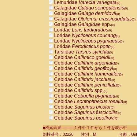
Lemuridae
Varecia variegata
(0)
Galagidae
Galago senegalensis
(0)
Galagidae
Galago demidovii
(0)
Galagidae
Otolemur crassicaudatus
(0)
Galagidae
Galagidae
spp.
(0)
Loridae
Loris tardigradus
(0)
Loridae
Nycticebus coucang
(0)
Loridae
Nycticebus pygmaeus
(0)
Loridae
Perodicticus potto
(0)
Tarsiidae
Tarsius syrichta
(0)
Cebidae
Callimico goeldii
(0)
Cebidae
Callithrix argentata
(0)
Cebidae
Callithrix geoffroyi
(0)
Cebidae
Callithrix humeralifer
(0)
Cebidae
Callithrix jacchus
(0)
Cebidae
Callithrix penicillata
(0)
Cebidae
Callithrix
spp.
(0)
Cebidae
Cebuella pygmaea
(0)
Cebidae
Leontopithecus rosalia
(0)
Cebidae
Saguinus bicolor
(0)
Cebidae
Saguinus fuscicollis
(0)
Cebidae
Saguinus geoffroyi
(0)
Cebidae
Saguinus imperator
(0)
■検索結果-----------1 件中 1 件から 1 件を表示中
Cebidae
Saguinus labiatus
(0)
Cebidae
Saguinus leucopus
剖検番号：02220
性別：M
年齢：Unk
(0)