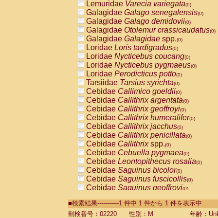
Lemuridae
Varecia variegata
(0)
Galagidae
Galago senegalensis
(0)
Galagidae
Galago demidovii
(0)
Galagidae
Otolemur crassicaudatus
(0)
Galagidae
Galagidae
spp.
(0)
Loridae
Loris tardigradus
(0)
Loridae
Nycticebus coucang
(0)
Loridae
Nycticebus pygmaeus
(0)
Loridae
Perodicticus potto
(0)
Tarsiidae
Tarsius syrichta
(0)
Cebidae
Callimico goeldii
(0)
Cebidae
Callithrix argentata
(0)
Cebidae
Callithrix geoffroyi
(0)
Cebidae
Callithrix humeralifer
(0)
Cebidae
Callithrix jacchus
(0)
Cebidae
Callithrix penicillata
(0)
Cebidae
Callithrix
spp.
(0)
Cebidae
Cebuella pygmaea
(0)
Cebidae
Leontopithecus rosalia
(0)
Cebidae
Saguinus bicolor
(0)
Cebidae
Saguinus fuscicollis
(0)
Cebidae
Saguinus geoffroyi
(0)
Cebidae
Saguinus imperator
(0)
■検索結果-----------1 件中 1 件から 1 件を表示中
Cebidae
Saguinus labiatus
(0)
Cebidae
Saguinus leucopus
剖検番号：02220
性別：M
年齢：Unk
(0)