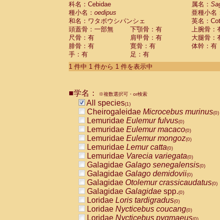
科名：Cebidae
Cebidae
Saguinus midas
属名：
Sa
(0)
種小名：
oedipus
亜種小名
Cebidae
Saguinus mystax
(0)
和名：ワタボウシパンシェ
英名：Cotto
Cebidae
Saguinus nigricollis
(0)
頭蓋骨：一部無
下顎骨：有
上腕骨：
Cebidae
Saguinus oedipus
(1)
尺骨：有
肩甲骨：有
大腿骨：
Cebidae
Saguinus weddelli
(0)
腓骨：有
寛骨：有
体幹：有
Cebidae
Saguinus
spp.
(0)
手：有
足：有
Cebidae
Aotus trivirgatus
(0)
Cebidae
Cebus albifrons
1 件中 1 件から 1 件を表示中
(0)
Cebidae
Cebus apella
(0)
Cebidae
Cebus capucinus
(0)
■学名：
Cebidae
Cebus nigrivittatus
※複数選択可・or検索
(0)
Cebidae
Cebus
spp.
All species
(0)
(1)
Cebidae
Saimiri boliviensis
Cheirogaleidae
Microcebus murinus
(0)
(0)
Cebidae
Saimiri sciureus
Lemuridae
Eulemur fulvus
(0)
(0)
Atelidae
Alouatta caraya
Lemuridae
Eulemur macaco
(0)
(0)
Atelidae
Alouatta fusca
Lemuridae
Eulemur mongoz
(0)
(0)
Atelidae
Alouatta seniculus
Lemuridae
Lemur catta
(0)
(0)
Atelidae
Alouatta
spp.
Lemuridae
Varecia variegata
(0)
(0)
Atelidae
Ateles belzebuth
Galagidae
Galago senegalensis
(0)
(0)
Atelidae
Ateles geoffroyi
Galagidae
Galago demidovii
(0)
(0)
Atelidae
Ateles paniscus
Galagidae
Otolemur crassicaudatus
(0)
(0)
Atelidae
Ateles
spp.
Galagidae
Galagidae
spp.
(0)
(0)
Atelidae
Lagothrix lagothricha
Loridae
Loris tardigradus
(0)
(0)
Atelidae
Lagothrix lagothricha cana
Loridae
Nycticebus coucang
(0)
(0)
Pitheciidae
Cacajao calvus rubicundu
Loridae
Nycticebus pygmaeus
(0)