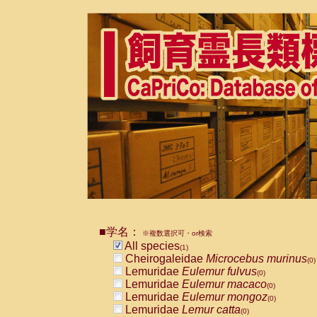
■学名：
※複数選択可・or検索
All species
(1)
Cheirogaleidae
Microcebus murinus
(0)
Lemuridae
Eulemur fulvus
(0)
Lemuridae
Eulemur macaco
(0)
Lemuridae
Eulemur mongoz
(0)
Lemuridae
Lemur catta
(0)