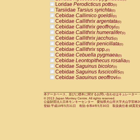
Pitheciidae
Callicebus cupreus
Loridae
Perodicticus potto
(0)
(0)
Pitheciidae
Callicebus donacophilus
Tarsiidae
Tarsius syrichta
(0
(0)
Pitheciidae
Callicebus moloch
Cebidae
Callimico goeldii
(0)
(0)
Pitheciidae
Callicebus torquatus
Cebidae
Callithrix argentata
(0)
(0)
Pitheciidae
Callicebus
spp.
Cebidae
Callithrix geoffroyi
(0)
(0)
Pitheciidae
Chiropotes satanas
Cebidae
Callithrix humeralifer
(0)
(0)
Pitheciidae
Pithecia monachus
Cebidae
Callithrix jacchus
(0)
(0)
Pitheciidae
Pithecia pithecia
Cebidae
Callithrix penicillata
(0)
(0)
Cercopithecidae
Cercocebus agilis
Cebidae
Callithrix
spp.
(0)
(0)
Cercopithecidae
Cercocebus galeritus
Cebidae
Cebuella pygmaea
(0)
Cercopithecidae
Cercocebus torquatu
Cebidae
Leontopithecus rosalia
(0)
Cercopithecidae
Cercocebus torquatus
Cebidae
Saguinus bicolor
(0)
Cercopithecidae
Cercocebus torquatu
Cebidae
Saguinus fuscicollis
(0)
Cercopithecidae
Cercocebus
hybrid
Cebidae
Saguinus geoffroyi
(0)
(0)
Cercopithecidae
Cercocebus
spp.
Cebidae
Saguinus imperator
(0)
(0)
Cercopithecidae
Lophocebus albigen
Cebidae
Saguinus labiatus
(0)
Cercopithecidae
Papio anubis
Cebidae
Saguinus leucopus
本データベース、並びに標本に関するお問い合わせはキュレーター・新宅勇太までお願い
(0)
(0)
© 2013 Japan Monkey Centre. All rights reserved.
Cercopithecidae
Papio cynocephalus
Cebidae
Saguinus midas
(
(0)
公益財団法人日本モンキーセンター 愛知県犬山市大字犬山字官林26番
Cercopithecidae
Papio hamadryas
Cebidae
Saguinus mystax
(0)
登録:平成19年5月31日 有効:令和4年5月30日 取扱責任者:綿貫宏
(0)
Cercopithecidae
Papio papio
Cebidae
Saguinus nigricollis
(0)
(0)
Cercopithecidae
Papio
spp.
Cebidae
Saguinus oedipus
(0)
(1)
Cercopithecidae
Mandrillus leucopha
Cebidae
Saguinus weddelli
(0)
Cercopithecidae
Mandrillus sphinx
Cebidae
Saguinus
spp.
(0)
(0)
Cercopithecidae
Theropithecus gelad
Cebidae
Aotus trivirgatus
(0)
Cercopithecidae
Macaca arctoides
Cebidae
Cebus albifrons
(0)
(0)