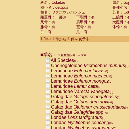
科名：Cebidae
Cebidae
Saguinus midas
属名：
Sa
(0)
種小名：
oedipus
亜種小名
Cebidae
Saguinus mystax
(0)
和名：ワタボウシパンシェ
英名：Cotto
Cebidae
Saguinus nigricollis
(0)
頭蓋骨：一部無
下顎骨：有
上腕骨：
Cebidae
Saguinus oedipus
(1)
尺骨：有
肩甲骨：有
大腿骨：
Cebidae
Saguinus weddelli
(0)
腓骨：有
寛骨：有
体幹：有
Cebidae
Saguinus
spp.
(0)
手：有
足：有
Cebidae
Aotus trivirgatus
(0)
Cebidae
Cebus albifrons
1 件中 1 件から 1 件を表示中
(0)
Cebidae
Cebus apella
(0)
Cebidae
Cebus capucinus
(0)
■学名：
Cebidae
Cebus nigrivittatus
※複数選択可・or検索
(0)
Cebidae
Cebus
spp.
All Species
(0)
(1)
Cebidae
Saimiri boliviensis
Cheirogaleidae
Microcebus murinus
(0)
(0)
Cebidae
Saimiri sciureus
Lemuridae
Eulemur fulvus
(0)
(0)
Atelidae
Alouatta caraya
Lemuridae
Eulemur macaco
(0)
(0)
Atelidae
Alouatta fusca
Lemuridae
Eulemur mongoz
(0)
(0)
Atelidae
Alouatta seniculus
Lemuridae
Lemur catta
(0)
(0)
Atelidae
Alouatta
spp.
Lemuridae
Varecia variegata
(0)
(0)
Atelidae
Ateles belzebuth
Galagidae
Galago senegalensis
(0)
(0)
Atelidae
Ateles geoffroyi
Galagidae
Galago demidovii
(0)
(0)
Atelidae
Ateles paniscus
Galagidae
Otolemur crassicaudatus
(0)
(0)
Atelidae
Ateles
spp.
Galagidae
Galagidae
spp.
(0)
(0)
Atelidae
Lagothrix lagothricha
Loridae
Loris tardigradus
(0)
(0)
Atelidae
Lagothrix lagothricha cana
Loridae
Nycticebus coucang
(0)
(0)
Pitheciidae
Cacajao calvus rubicundu
Loridae
Nycticebus pygmaeus
(0)