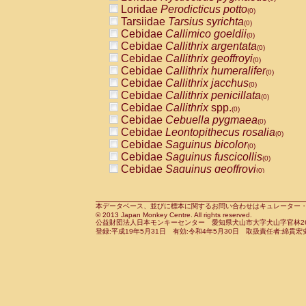
Pitheciidae
Callicebus cupreus
Loridae
Perodicticus potto
(0)
(0)
Pitheciidae
Callicebus donacophilus
Tarsiidae
Tarsius syrichta
(0
(0)
Pitheciidae
Callicebus moloch
Cebidae
Callimico goeldii
(0)
(0)
Pitheciidae
Callicebus torquatus
Cebidae
Callithrix argentata
(0)
(0)
Pitheciidae
Callicebus
spp.
Cebidae
Callithrix geoffroyi
(0)
(0)
Pitheciidae
Chiropotes satanas
Cebidae
Callithrix humeralifer
(0)
(0)
Pitheciidae
Pithecia monachus
Cebidae
Callithrix jacchus
(0)
(0)
Pitheciidae
Pithecia pithecia
Cebidae
Callithrix penicillata
(0)
(0)
Cercopithecidae
Cercocebus agilis
Cebidae
Callithrix
spp.
(0)
(0)
Cercopithecidae
Cercocebus galeritus
Cebidae
Cebuella pygmaea
(0)
Cercopithecidae
Cercocebus torquatu
Cebidae
Leontopithecus rosalia
(0)
Cercopithecidae
Cercocebus torquatus
Cebidae
Saguinus bicolor
(0)
Cercopithecidae
Cercocebus torquatu
Cebidae
Saguinus fuscicollis
(0)
Cercopithecidae
Cercocebus
hybrid
Cebidae
Saguinus geoffroyi
(0)
(0)
Cercopithecidae
Cercocebus
spp.
Cebidae
Saguinus imperator
(0)
(0)
Cercopithecidae
Lophocebus albigen
Cebidae
Saguinus labiatus
(0)
Cercopithecidae
Papio anubis
Cebidae
Saguinus leucopus
本データベース、並びに標本に関するお問い合わせはキュレーター・新宅勇太までお願い
(0)
(0)
© 2013 Japan Monkey Centre. All rights reserved.
Cercopithecidae
Papio cynocephalus
Cebidae
Saguinus midas
(
(0)
公益財団法人日本モンキーセンター 愛知県犬山市大字犬山字官林26番
Cercopithecidae
Papio hamadryas
Cebidae
Saguinus mystax
(0)
登録:平成19年5月31日 有効:令和4年5月30日 取扱責任者:綿貫宏
(0)
Cercopithecidae
Papio papio
Cebidae
Saguinus nigricollis
(0)
(0)
Cercopithecidae
Papio
spp.
Cebidae
Saguinus oedipus
(0)
(1)
Cercopithecidae
Mandrillus leucopha
Cebidae
Saguinus weddelli
(0)
Cercopithecidae
Mandrillus sphinx
Cebidae
Saguinus
spp.
(0)
(0)
Cercopithecidae
Theropithecus gelad
Cebidae
Aotus trivirgatus
(0)
Cercopithecidae
Macaca arctoides
Cebidae
Cebus albifrons
(0)
(0)