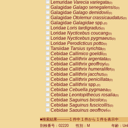
Lemuridae
Varecia variegata
(0)
Galagidae
Galago senegalensis
(0)
Galagidae
Galago demidovii
(0)
Galagidae
Otolemur crassicaudatus
(0)
Galagidae
Galagidae
spp.
(0)
Loridae
Loris tardigradus
(0)
Loridae
Nycticebus coucang
(0)
Loridae
Nycticebus pygmaeus
(0)
Loridae
Perodicticus potto
(0)
Tarsiidae
Tarsius syrichta
(0)
Cebidae
Callimico goeldii
(0)
Cebidae
Callithrix argentata
(0)
Cebidae
Callithrix geoffroyi
(0)
Cebidae
Callithrix humeralifer
(0)
Cebidae
Callithrix jacchus
(0)
Cebidae
Callithrix penicillata
(0)
Cebidae
Callithrix
spp.
(0)
Cebidae
Cebuella pygmaea
(0)
Cebidae
Leontopithecus rosalia
(0)
Cebidae
Saguinus bicolor
(0)
Cebidae
Saguinus fuscicollis
(0)
Cebidae
Saguinus geoffroyi
(0)
Cebidae
Saguinus imperator
(0)
■検索結果-----------1 件中 1 件から 1 件を表示中
Cebidae
Saguinus labiatus
(0)
Cebidae
Saguinus leucopus
剖検番号：02220
性別：M
年齢：Unk
(0)