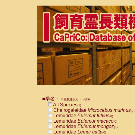
■学名：
※複数選択可・or検索
All Species
(1)
Cheirogaleidae
Microcebus murinus
(0)
Lemuridae
Eulemur fulvus
(0)
Lemuridae
Eulemur macaco
(0)
Lemuridae
Eulemur mongoz
(0)
Lemuridae
Lemur catta
(0)