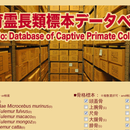
■骨格標本：
or検索
※複数選択可・and検
頭蓋骨
)
dae
Microcebus murinus
上腕骨
(0)
(1)
ulemur fulvus
(0)
尺骨
ulemur macaco
(0)
大腿骨
(1)
ulemur mongoz
(0)
腓骨
emur catta
(1)
(0)