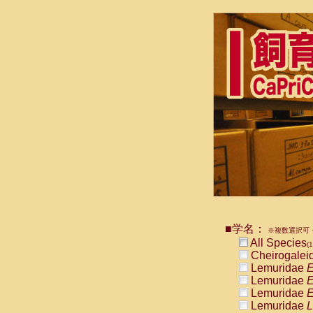
■学名：
※複数選択可・
All Species
(1
Cheirogalei
Lemuridae
E
Lemuridae
E
Lemuridae
E
Lemuridae
L