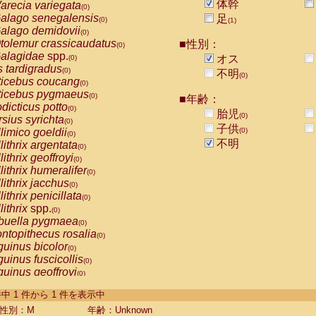
体幹
arecia variegata
(0)
alago senegalensis
足
(0)
(1)
alago demidovii
(0)
tolemur crassicaudatus
■性別：
(0)
alagidae
spp.
オス
(0)
s tardigradus
(0)
不明
(0)
ticebus coucang
(0)
ticebus pygmaeus
(0)
■年齢：
dicticus potto
(0)
胎児
(0)
rsius syrichta
(0)
子供
limico goeldii
(0)
(0)
不明
lithrix argentata
(0)
lithrix geoffroyi
(0)
lithrix humeralifer
(0)
lithrix jacchus
(0)
lithrix penicillata
(0)
lithrix
spp.
(0)
buella pygmaea
(0)
ntopithecus rosalia
(0)
uinus bicolor
(0)
uinus fuscicollis
(0)
uinus geoffroyi
(0)
uinus imperator
(0)
-1 件中 1 件から 1 件を表示中
uinus labiatus
(0)
guinus leucopus
性別：M
年齢：Unknown
(0)