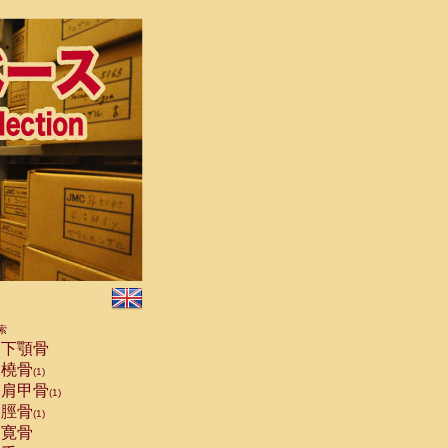
索
下顎骨
橈骨
(1)
肩甲骨
(1)
脛骨
(1)
寛骨