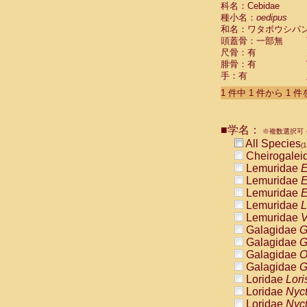
科名：Cebidae
Cebidae
Sa
種小名：
oedipus
Cebidae
Sa
和名：ワタボウシパ
Cebidae
Sag
頭蓋骨：一部無
Cebidae
Sa
尺骨：有
Cebidae
Sag
腓骨：有
Cebidae
Sa
手：有
Cebidae
Aot
Cebidae
Ceb
1 件中 1 件から 1 
Cebidae
Ceb
Cebidae
Ce
■学名：
Cebidae
Ceb
※複数選択可・
Cebidae
Ce
All Species
(1
Cebidae
Sai
Cheirogalei
Cebidae
Sai
Lemuridae
E
Atelidae
Alo
Lemuridae
E
Atelidae
Alo
Lemuridae
E
Atelidae
Alo
Lemuridae
L
Atelidae
Alo
Lemuridae
V
Atelidae
Ate
Galagidae
G
Atelidae
Ate
Galagidae
G
Atelidae
Ate
Galagidae
O
Atelidae
Ate
Galagidae
G
Atelidae
Lag
Loridae
Lori
Atelidae
Lag
Loridae
Nyc
Pitheciidae
Loridae
Nyc