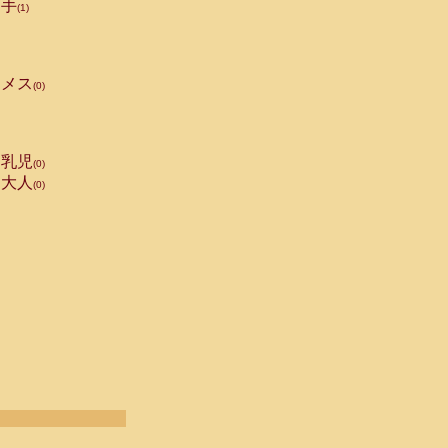
手
(1)
メス
(0)
乳児
(0)
大人
(0)