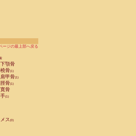
ページの最上部へ戻る
索
下顎骨
橈骨
(1)
肩甲骨
(1)
脛骨
(1)
寛骨
手
(1)
メス
(0)