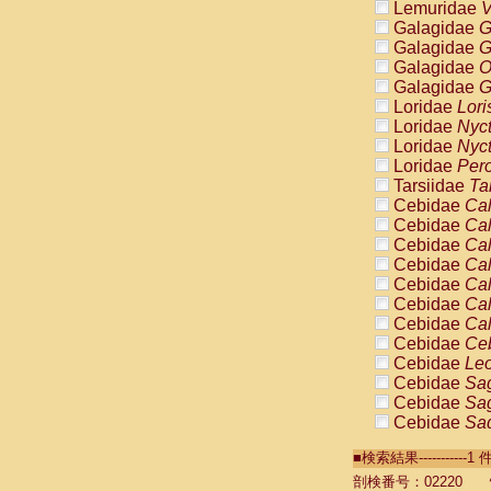
Lemuridae
V
Galagidae
G
Galagidae
G
Galagidae
O
Galagidae
G
Loridae
Lori
Loridae
Nyc
Loridae
Nyc
Loridae
Pero
Tarsiidae
Ta
Cebidae
Cal
Cebidae
Cal
Cebidae
Cal
Cebidae
Cal
Cebidae
Cal
Cebidae
Cal
Cebidae
Cal
Cebidae
Ce
Cebidae
Leo
Cebidae
Sag
Cebidae
Sag
Cebidae
Sag
Cebidae
Sag
■検索結果----------
Cebidae
Sag
Cebidae
Sa
剖検番号：02220