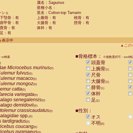
guinus midas
属名：
Saguinus
(0)
亜種小名：
guinus mystax
(0)
ンシェ
英名：Cotton-top Tamarin
uinus nigricollis
(0)
下顎骨：有
上腕骨：有
橈骨：有
guinus oedipus
(1)
肩甲骨：有
大腿骨：有
脛骨：有
uinus weddelli
(0)
寛骨：有
体幹：有
guinus
spp.
(0)
足：有
us trivirgatus
(0)
us albifrons
件を表示中
(0)
us apella
▲この
(0)
bus capucinus
(0)
us nigrivittatus
■骨格標本：
or検索
(0)
※複数選択可・and検
bus
spp.
頭蓋骨
(0)
)
miri boliviensis
dae
Microcebus murinus
(0)
上腕骨
(0)
(1)
miri sciureus
ulemur fulvus
(0)
(0)
尺骨
uatta caraya
ulemur macaco
(0)
(0)
大腿骨
(1)
uatta fusca
ulemur mongoz
(0)
(0)
腓骨
uatta seniculus
emur catta
(1)
(0)
(0)
uatta
spp.
体幹
arecia variegata
(0)
(0)
les belzebuth
alago senegalensis
足
(0)
(0)
(1)
les geoffroyi
alago demidovii
(0)
(0)
les paniscus
tolemur crassicaudatus
■性別：
(0)
(0)
les
spp.
alagidae
spp.
(0)
オス
(0)
othrix lagothricha
s tardigradus
(0)
(0)
不明
(0)
othrix lagothricha cana
ticebus coucang
(0)
(0)
Cacajao calvus rubicundus
ticebus pygmaeus
(0)
(0)