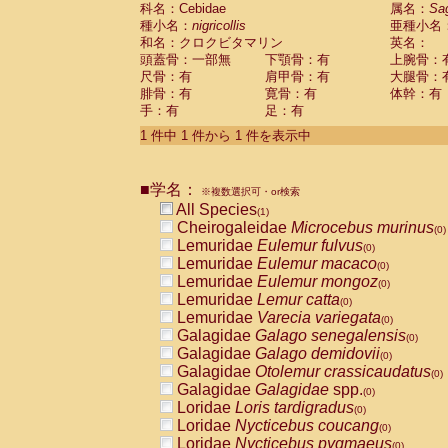
科名：Cebidae
Cebidae
Saguinus midas
属名：
Sa
(0)
種小名：
nigricollis
亜種小名
Cebidae
Saguinus mystax
(0)
和名：クロクビタマリン
英名：
Cebidae
Saguinus nigricollis
(1)
頭蓋骨：一部無
下顎骨：有
上腕骨：
Cebidae
Saguinus oedipus
(0)
尺骨：有
肩甲骨：有
大腿骨：
Cebidae
Saguinus weddelli
(0)
腓骨：有
寛骨：有
体幹：有
Cebidae
Saguinus
spp.
(0)
手：有
足：有
Cebidae
Aotus trivirgatus
(0)
Cebidae
Cebus albifrons
1 件中 1 件から 1 件を表示中
(0)
Cebidae
Cebus apella
(0)
Cebidae
Cebus capucinus
(0)
■学名：
Cebidae
Cebus nigrivittatus
※複数選択可・or検索
(0)
Cebidae
Cebus
spp.
All Species
(0)
(1)
Cebidae
Saimiri boliviensis
Cheirogaleidae
Microcebus murinus
(0)
(0)
Cebidae
Saimiri sciureus
Lemuridae
Eulemur fulvus
(0)
(0)
Atelidae
Alouatta caraya
Lemuridae
Eulemur macaco
(0)
(0)
Atelidae
Alouatta fusca
Lemuridae
Eulemur mongoz
(0)
(0)
Atelidae
Alouatta seniculus
Lemuridae
Lemur catta
(0)
(0)
Atelidae
Alouatta
spp.
Lemuridae
Varecia variegata
(0)
(0)
Atelidae
Ateles belzebuth
Galagidae
Galago senegalensis
(0)
(0)
Atelidae
Ateles geoffroyi
Galagidae
Galago demidovii
(0)
(0)
Atelidae
Ateles paniscus
Galagidae
Otolemur crassicaudatus
(0)
(0)
Atelidae
Ateles
spp.
Galagidae
Galagidae
spp.
(0)
(0)
Atelidae
Lagothrix lagothricha
Loridae
Loris tardigradus
(0)
(0)
Atelidae
Lagothrix lagothricha cana
Loridae
Nycticebus coucang
(0)
(0)
Pitheciidae
Cacajao calvus rubicundu
Loridae
Nycticebus pygmaeus
(0)