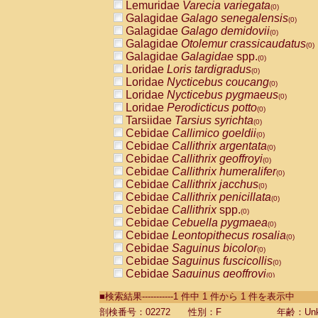
Lemuridae
Varecia variegata
(0)
Galagidae
Galago senegalensis
(0)
Galagidae
Galago demidovii
(0)
Galagidae
Otolemur crassicaudatus
(0)
Galagidae
Galagidae
spp.
(0)
Loridae
Loris tardigradus
(0)
Loridae
Nycticebus coucang
(0)
Loridae
Nycticebus pygmaeus
(0)
Loridae
Perodicticus potto
(0)
Tarsiidae
Tarsius syrichta
(0)
Cebidae
Callimico goeldii
(0)
Cebidae
Callithrix argentata
(0)
Cebidae
Callithrix geoffroyi
(0)
Cebidae
Callithrix humeralifer
(0)
Cebidae
Callithrix jacchus
(0)
Cebidae
Callithrix penicillata
(0)
Cebidae
Callithrix
spp.
(0)
Cebidae
Cebuella pygmaea
(0)
Cebidae
Leontopithecus rosalia
(0)
Cebidae
Saguinus bicolor
(0)
Cebidae
Saguinus fuscicollis
(0)
Cebidae
Saguinus geoffroyi
(0)
Cebidae
Saguinus imperator
(0)
■検索結果-----------1 件中 1 件から 1 件を表示中
Cebidae
Saguinus labiatus
(0)
Cebidae
Saguinus leucopus
剖検番号：02272
性別：F
年齢：Unk
(0)