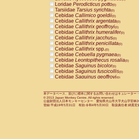
Pitheciidae
Callicebus cupreus
Loridae
Perodicticus potto
(0)
(0)
Pitheciidae
Callicebus donacophilus
Tarsiidae
Tarsius syrichta
(0
(0)
Pitheciidae
Callicebus moloch
Cebidae
Callimico goeldii
(0)
(0)
Pitheciidae
Callicebus torquatus
Cebidae
Callithrix argentata
(0)
(0)
Pitheciidae
Callicebus
spp.
Cebidae
Callithrix geoffroyi
(0)
(0)
Pitheciidae
Chiropotes satanas
Cebidae
Callithrix humeralifer
(0)
(0)
Pitheciidae
Pithecia monachus
Cebidae
Callithrix jacchus
(0)
(0)
Pitheciidae
Pithecia pithecia
Cebidae
Callithrix penicillata
(0)
(0)
Cercopithecidae
Cercocebus agilis
Cebidae
Callithrix
spp.
(0)
(0)
Cercopithecidae
Cercocebus galeritus
Cebidae
Cebuella pygmaea
(0)
Cercopithecidae
Cercocebus torquatu
Cebidae
Leontopithecus rosalia
(0)
Cercopithecidae
Cercocebus torquatus
Cebidae
Saguinus bicolor
(0)
Cercopithecidae
Cercocebus torquatu
Cebidae
Saguinus fuscicollis
(0)
Cercopithecidae
Cercocebus
hybrid
Cebidae
Saguinus geoffroyi
(0)
(0)
Cercopithecidae
Cercocebus
spp.
Cebidae
Saguinus imperator
(0)
(0)
Cercopithecidae
Lophocebus albigen
Cebidae
Saguinus labiatus
(0)
Cercopithecidae
Papio anubis
Cebidae
Saguinus leucopus
本データベース、並びに標本に関するお問い合わせはキュレーター・新宅勇太までお願い
(0)
(0)
© 2013 Japan Monkey Centre. All rights reserved.
Cercopithecidae
Papio cynocephalus
Cebidae
Saguinus midas
(
(0)
公益財団法人日本モンキーセンター 愛知県犬山市大字犬山字官林26番
Cercopithecidae
Papio hamadryas
Cebidae
Saguinus mystax
(0)
登録:平成19年5月31日 有効:令和4年5月30日 取扱責任者:綿貫宏
(0)
Cercopithecidae
Papio papio
Cebidae
Saguinus nigricollis
(0)
(1)
Cercopithecidae
Papio
spp.
Cebidae
Saguinus oedipus
(0)
(0)
Cercopithecidae
Mandrillus leucopha
Cebidae
Saguinus weddelli
(0)
Cercopithecidae
Mandrillus sphinx
Cebidae
Saguinus
spp.
(0)
(0)
Cercopithecidae
Theropithecus gelad
Cebidae
Aotus trivirgatus
(0)
Cercopithecidae
Macaca arctoides
Cebidae
Cebus albifrons
(0)
(0)