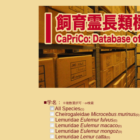
■学名：
※複数選択可・or検索
All Species
(1)
Cheirogaleidae
Microcebus murinus
(0)
Lemuridae
Eulemur fulvus
(0)
Lemuridae
Eulemur macaco
(0)
Lemuridae
Eulemur mongoz
(0)
Lemuridae
Lemur catta
(0)