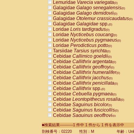
Lemuridae
Varecia variegata
(0)
Galagidae
Galago senegalensis
(0)
Galagidae
Galago demidovii
(0)
Galagidae
Otolemur crassicaudatus
(0)
Galagidae
Galagidae
spp.
(0)
Loridae
Loris tardigradus
(0)
Loridae
Nycticebus coucang
(0)
Loridae
Nycticebus pygmaeus
(0)
Loridae
Perodicticus potto
(0)
Tarsiidae
Tarsius syrichta
(0)
Cebidae
Callimico goeldii
(0)
Cebidae
Callithrix argentata
(0)
Cebidae
Callithrix geoffroyi
(0)
Cebidae
Callithrix humeralifer
(0)
Cebidae
Callithrix jacchus
(0)
Cebidae
Callithrix penicillata
(0)
Cebidae
Callithrix
spp.
(0)
Cebidae
Cebuella pygmaea
(0)
Cebidae
Leontopithecus rosalia
(0)
Cebidae
Saguinus bicolor
(0)
Cebidae
Saguinus fuscicollis
(0)
Cebidae
Saguinus geoffroyi
(0)
Cebidae
Saguinus imperator
(0)
■検索結果-----------1 件中 1 件から 1 件を表示中
Cebidae
Saguinus labiatus
(0)
Cebidae
Saguinus leucopus
剖検番号：02220
性別：M
年齢：Unk
(0)