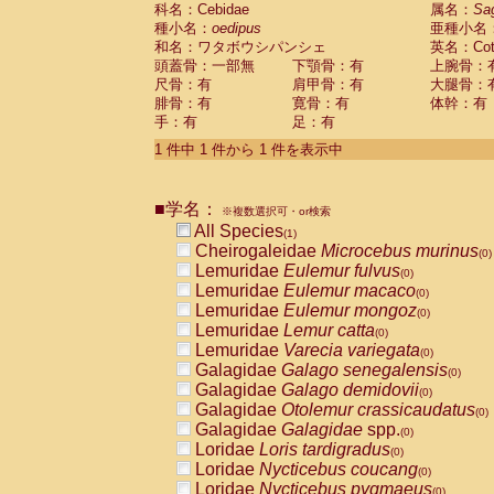
科名：Cebidae
Cebidae
Saguinus midas
属名：
Sa
(0)
種小名：
oedipus
亜種小名
Cebidae
Saguinus mystax
(0)
和名：ワタボウシパンシェ
英名：Cotto
Cebidae
Saguinus nigricollis
(0)
頭蓋骨：一部無
下顎骨：有
上腕骨：
Cebidae
Saguinus oedipus
(1)
尺骨：有
肩甲骨：有
大腿骨：
Cebidae
Saguinus weddelli
(0)
腓骨：有
寛骨：有
体幹：有
Cebidae
Saguinus
spp.
(0)
手：有
足：有
Cebidae
Aotus trivirgatus
(0)
Cebidae
Cebus albifrons
1 件中 1 件から 1 件を表示中
(0)
Cebidae
Cebus apella
(0)
Cebidae
Cebus capucinus
(0)
■学名：
Cebidae
Cebus nigrivittatus
※複数選択可・or検索
(0)
Cebidae
Cebus
spp.
All Species
(0)
(1)
Cebidae
Saimiri boliviensis
Cheirogaleidae
Microcebus murinus
(0)
(0)
Cebidae
Saimiri sciureus
Lemuridae
Eulemur fulvus
(0)
(0)
Atelidae
Alouatta caraya
Lemuridae
Eulemur macaco
(0)
(0)
Atelidae
Alouatta fusca
Lemuridae
Eulemur mongoz
(0)
(0)
Atelidae
Alouatta seniculus
Lemuridae
Lemur catta
(0)
(0)
Atelidae
Alouatta
spp.
Lemuridae
Varecia variegata
(0)
(0)
Atelidae
Ateles belzebuth
Galagidae
Galago senegalensis
(0)
(0)
Atelidae
Ateles geoffroyi
Galagidae
Galago demidovii
(0)
(0)
Atelidae
Ateles paniscus
Galagidae
Otolemur crassicaudatus
(0)
(0)
Atelidae
Ateles
spp.
Galagidae
Galagidae
spp.
(0)
(0)
Atelidae
Lagothrix lagothricha
Loridae
Loris tardigradus
(0)
(0)
Atelidae
Lagothrix lagothricha cana
Loridae
Nycticebus coucang
(0)
(0)
Pitheciidae
Cacajao calvus rubicundu
Loridae
Nycticebus pygmaeus
(0)