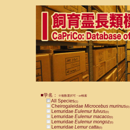
■学名：
※複数選択可・or検索
All Species
(1)
Cheirogaleidae
Microcebus murinus
(0)
Lemuridae
Eulemur fulvus
(0)
Lemuridae
Eulemur macaco
(0)
Lemuridae
Eulemur mongoz
(0)
Lemuridae
Lemur catta
(0)