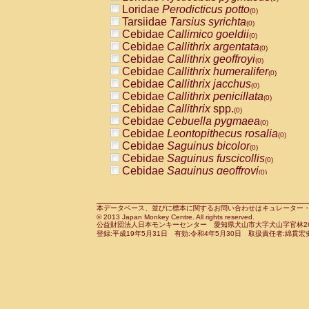
Pitheciidae
Callicebus cupreus
Loridae
Perodicticus potto
(0)
(0)
Pitheciidae
Callicebus donacophilus
Tarsiidae
Tarsius syrichta
(0
(0)
Pitheciidae
Callicebus moloch
Cebidae
Callimico goeldii
(0)
(0)
Pitheciidae
Callicebus torquatus
Cebidae
Callithrix argentata
(0)
(0)
Pitheciidae
Callicebus
spp.
Cebidae
Callithrix geoffroyi
(0)
(0)
Pitheciidae
Chiropotes satanas
Cebidae
Callithrix humeralifer
(0)
(0)
Pitheciidae
Pithecia monachus
Cebidae
Callithrix jacchus
(0)
(0)
Pitheciidae
Pithecia pithecia
Cebidae
Callithrix penicillata
(0)
(0)
Cercopithecidae
Cercocebus agilis
Cebidae
Callithrix
spp.
(0)
(0)
Cercopithecidae
Cercocebus galeritus
Cebidae
Cebuella pygmaea
(0)
Cercopithecidae
Cercocebus torquatu
Cebidae
Leontopithecus rosalia
(0)
Cercopithecidae
Cercocebus torquatus
Cebidae
Saguinus bicolor
(0)
Cercopithecidae
Cercocebus torquatu
Cebidae
Saguinus fuscicollis
(0)
Cercopithecidae
Cercocebus
hybrid
Cebidae
Saguinus geoffroyi
(0)
(0)
Cercopithecidae
Cercocebus
spp.
Cebidae
Saguinus imperator
(0)
(0)
Cercopithecidae
Lophocebus albigen
Cebidae
Saguinus labiatus
(0)
Cercopithecidae
Papio anubis
Cebidae
Saguinus leucopus
本データベース、並びに標本に関するお問い合わせはキュレーター・新宅勇太までお願い
(0)
(0)
© 2013 Japan Monkey Centre. All rights reserved.
Cercopithecidae
Papio cynocephalus
Cebidae
Saguinus midas
(
(0)
公益財団法人日本モンキーセンター 愛知県犬山市大字犬山字官林26番
Cercopithecidae
Papio hamadryas
Cebidae
Saguinus mystax
(0)
登録:平成19年5月31日 有効:令和4年5月30日 取扱責任者:綿貫宏
(0)
Cercopithecidae
Papio papio
Cebidae
Saguinus nigricollis
(0)
(0)
Cercopithecidae
Papio
spp.
Cebidae
Saguinus oedipus
(0)
(1)
Cercopithecidae
Mandrillus leucopha
Cebidae
Saguinus weddelli
(0)
Cercopithecidae
Mandrillus sphinx
Cebidae
Saguinus
spp.
(0)
(0)
Cercopithecidae
Theropithecus gelad
Cebidae
Aotus trivirgatus
(0)
Cercopithecidae
Macaca arctoides
Cebidae
Cebus albifrons
(0)
(0)