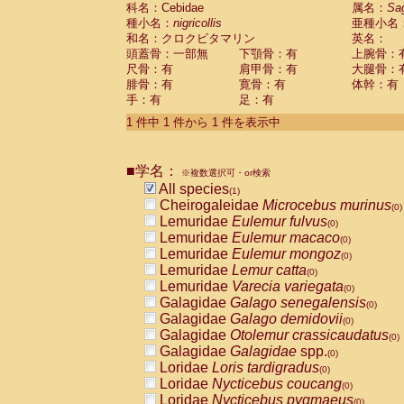
科名：Cebidae
Cebidae
Saguinus midas
属名：
Sa
(0)
種小名：
nigricollis
亜種小名
Cebidae
Saguinus mystax
(0)
和名：クロクビタマリン
英名：
Cebidae
Saguinus nigricollis
(1)
頭蓋骨：一部無
下顎骨：有
上腕骨：
Cebidae
Saguinus oedipus
(0)
尺骨：有
肩甲骨：有
大腿骨：
Cebidae
Saguinus weddelli
(0)
腓骨：有
寛骨：有
体幹：有
Cebidae
Saguinus
spp.
(0)
手：有
足：有
Cebidae
Aotus trivirgatus
(0)
Cebidae
Cebus albifrons
1 件中 1 件から 1 件を表示中
(0)
Cebidae
Cebus apella
(0)
Cebidae
Cebus capucinus
(0)
■学名：
Cebidae
Cebus nigrivittatus
※複数選択可・or検索
(0)
Cebidae
Cebus
spp.
All species
(0)
(1)
Cebidae
Saimiri boliviensis
Cheirogaleidae
Microcebus murinus
(0)
(0)
Cebidae
Saimiri sciureus
Lemuridae
Eulemur fulvus
(0)
(0)
Atelidae
Alouatta caraya
Lemuridae
Eulemur macaco
(0)
(0)
Atelidae
Alouatta fusca
Lemuridae
Eulemur mongoz
(0)
(0)
Atelidae
Alouatta seniculus
Lemuridae
Lemur catta
(0)
(0)
Atelidae
Alouatta
spp.
Lemuridae
Varecia variegata
(0)
(0)
Atelidae
Ateles belzebuth
Galagidae
Galago senegalensis
(0)
(0)
Atelidae
Ateles geoffroyi
Galagidae
Galago demidovii
(0)
(0)
Atelidae
Ateles paniscus
Galagidae
Otolemur crassicaudatus
(0)
(0)
Atelidae
Ateles
spp.
Galagidae
Galagidae
spp.
(0)
(0)
Atelidae
Lagothrix lagothricha
Loridae
Loris tardigradus
(0)
(0)
Atelidae
Lagothrix lagothricha cana
Loridae
Nycticebus coucang
(0)
(0)
Pitheciidae
Cacajao calvus rubicundu
Loridae
Nycticebus pygmaeus
(0)