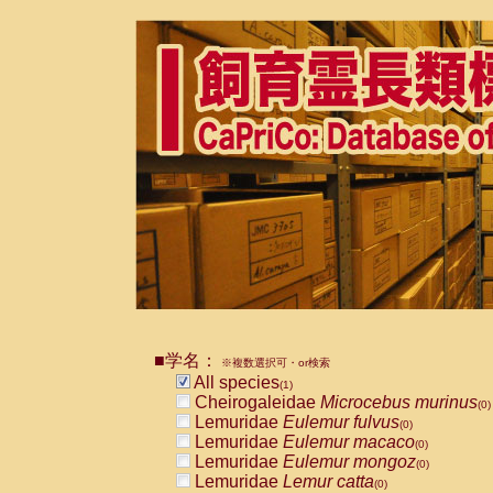
■学名：
※複数選択可・or検索
All species
(1)
Cheirogaleidae
Microcebus murinus
(0)
Lemuridae
Eulemur fulvus
(0)
Lemuridae
Eulemur macaco
(0)
Lemuridae
Eulemur mongoz
(0)
Lemuridae
Lemur catta
(0)