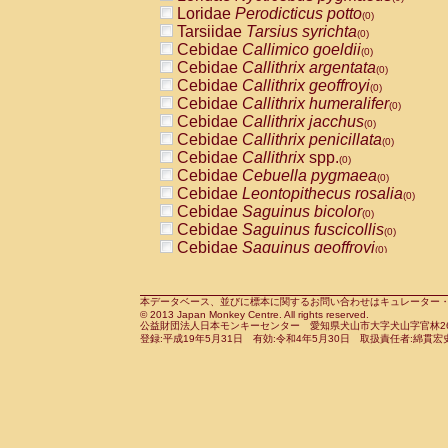
Pitheciidae
Callicebus cupreus
Loridae
Perodicticus potto
(0)
(0)
Pitheciidae
Callicebus donacophilus
Tarsiidae
Tarsius syrichta
(0
(0)
Pitheciidae
Callicebus moloch
Cebidae
Callimico goeldii
(0)
(0)
Pitheciidae
Callicebus torquatus
Cebidae
Callithrix argentata
(0)
(0)
Pitheciidae
Callicebus
spp.
Cebidae
Callithrix geoffroyi
(0)
(0)
Pitheciidae
Chiropotes satanas
Cebidae
Callithrix humeralifer
(0)
(0)
Pitheciidae
Pithecia monachus
Cebidae
Callithrix jacchus
(0)
(0)
Pitheciidae
Pithecia pithecia
Cebidae
Callithrix penicillata
(0)
(0)
Cercopithecidae
Cercocebus agilis
Cebidae
Callithrix
spp.
(0)
(0)
Cercopithecidae
Cercocebus galeritus
Cebidae
Cebuella pygmaea
(0)
Cercopithecidae
Cercocebus torquatu
Cebidae
Leontopithecus rosalia
(0)
Cercopithecidae
Cercocebus torquatus
Cebidae
Saguinus bicolor
(0)
Cercopithecidae
Cercocebus torquatu
Cebidae
Saguinus fuscicollis
(0)
Cercopithecidae
Cercocebus
hybrid
Cebidae
Saguinus geoffroyi
(0)
(0)
Cercopithecidae
Cercocebus
spp.
Cebidae
Saguinus imperator
(0)
(0)
Cercopithecidae
Lophocebus albigen
Cebidae
Saguinus labiatus
(0)
Cercopithecidae
Papio anubis
Cebidae
Saguinus leucopus
本データベース、並びに標本に関するお問い合わせはキュレーター・新宅勇太までお願い
(0)
(0)
© 2013 Japan Monkey Centre. All rights reserved.
Cercopithecidae
Papio cynocephalus
Cebidae
Saguinus midas
(
(0)
公益財団法人日本モンキーセンター 愛知県犬山市大字犬山字官林26番
Cercopithecidae
Papio hamadryas
Cebidae
Saguinus mystax
(0)
登録:平成19年5月31日 有効:令和4年5月30日 取扱責任者:綿貫宏
(0)
Cercopithecidae
Papio papio
Cebidae
Saguinus nigricollis
(0)
(1)
Cercopithecidae
Papio
spp.
Cebidae
Saguinus oedipus
(0)
(0)
Cercopithecidae
Mandrillus leucopha
Cebidae
Saguinus weddelli
(0)
Cercopithecidae
Mandrillus sphinx
Cebidae
Saguinus
spp.
(0)
(0)
Cercopithecidae
Theropithecus gelad
Cebidae
Aotus trivirgatus
(0)
Cercopithecidae
Macaca arctoides
Cebidae
Cebus albifrons
(0)
(0)