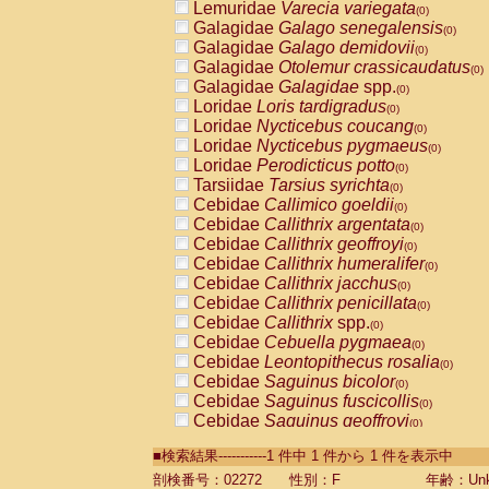
Lemuridae
Varecia variegata
(0)
Galagidae
Galago senegalensis
(0)
Galagidae
Galago demidovii
(0)
Galagidae
Otolemur crassicaudatus
(0)
Galagidae
Galagidae
spp.
(0)
Loridae
Loris tardigradus
(0)
Loridae
Nycticebus coucang
(0)
Loridae
Nycticebus pygmaeus
(0)
Loridae
Perodicticus potto
(0)
Tarsiidae
Tarsius syrichta
(0)
Cebidae
Callimico goeldii
(0)
Cebidae
Callithrix argentata
(0)
Cebidae
Callithrix geoffroyi
(0)
Cebidae
Callithrix humeralifer
(0)
Cebidae
Callithrix jacchus
(0)
Cebidae
Callithrix penicillata
(0)
Cebidae
Callithrix
spp.
(0)
Cebidae
Cebuella pygmaea
(0)
Cebidae
Leontopithecus rosalia
(0)
Cebidae
Saguinus bicolor
(0)
Cebidae
Saguinus fuscicollis
(0)
Cebidae
Saguinus geoffroyi
(0)
Cebidae
Saguinus imperator
(0)
■検索結果-----------1 件中 1 件から 1 件を表示中
Cebidae
Saguinus labiatus
(0)
Cebidae
Saguinus leucopus
剖検番号：02272
性別：F
年齢：Unk
(0)